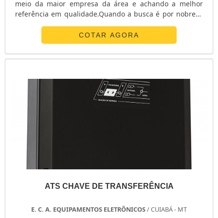
meio da maior empresa da área e achando a melhor
referência em qualidade.Quando a busca é por nobreak
redundante, com os profissionais da E. C. A.
Equipamentos Eletrônicos alcançará proteção com
COTAR AGORA
soluções para sistemas críticos de energia.ALGUNS
DETALHES SOBRE O NOBREAK REDUNDANTEA E. C. A.
Equipamentos Eletrônicos centraliza sua energia em ...
ATS CHAVE DE TRANSFERÊNCIA
E. C. A. EQUIPAMENTOS ELETRÔNICOS
/ CUIABÁ - MT