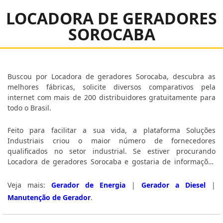
LOCADORA DE GERADORES
SOROCABA
Buscou por Locadora de geradores Sorocaba, descubra as
melhores fábricas, solicite diversos comparativos pela
internet com mais de 200 distribuidores gratuitamente para
todo o Brasil.
Feito para facilitar a sua vida, a plataforma Soluções
Industriais criou o maior número de fornecedores
qualificados no setor industrial. Se estiver procurando
Locadora de geradores Sorocaba e gostaria de informações
sobre a empresa clique em um ou mais dos fornecedores
listados abaixo:
Veja mais:
Gerador de Energia
|
Gerador a Diesel
|
Manutenção de Gerador
.