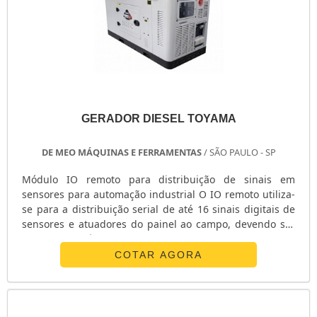
GERADOR DIESEL TOYAMA
DE MEO MÁQUINAS E FERRAMENTAS
/ SÃO PAULO - SP
Módulo IO remoto para distribuição de sinais em
sensores para automação industrial O IO remoto utiliza-
se para a distribuição serial de até 16 sinais digitais de
sensores e atuadores do painel ao campo, devendo ser
aplicado em áreas seguras, devido ao seu controle de
processo. Os módulos de IO remoto são adaptáveis e
COTAR AGORA
possuem alta modularidade economizando custos nas
instalações de destino. É um sistema caracterizado pela
sua funcionalidade e si....