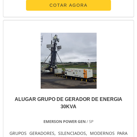
pinturas de parede a até para funcionamento de
COTAR AGORA
aparelhos em consultórios de odontologia e hospitalares.
A EMPRESA CERTA PARA REALIZAR O SERVIÇODentro das
opções de compressores de ar disponíveis no mercado,
há o compressor de ar para .
ALUGAR GRUPO DE GERADOR DE ENERGIA
30KVA
EMERSON POWER GEN
/ SP
GRUPOS GERADORES, SILENCIADOS, MODERNOS PARA