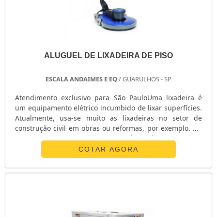
ALUGUEL DE LIXADEIRA DE PISO
ESCALA ANDAIMES E EQ
/ GUARULHOS - SP
Atendimento exclusivo para São PauloUma lixadeira é
um equipamento elétrico incumbido de lixar superfícies.
Atualmente, usa-se muito as lixadeiras no setor de
construção civil em obras ou reformas, por exemplo. No
entanto, no mercado atualmente é possível se deparar
com uma variedade de lixadeiras. Ou seja, na hora de
COTAR AGORA
realizar o aluguel de lixadeira de piso, o recomendado é
consultar um especialista em lixadeiras antes para que
ele recomende o melhor para a necessidade do cliente
no momento.DISP.