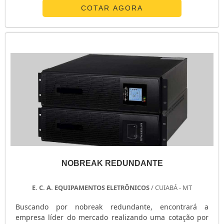
chave de transferência automática ats em uma empresa
COTAR AGORA
inovadora, acha o site da E. C. A. Equipamentos
Eletrônicos. Na companhia é possível encontrar
estabilizador de tensão monofásico e chave ...
NOBREAK REDUNDANTE
E. C. A. EQUIPAMENTOS ELETRÔNICOS
/ CUIABÁ - MT
Buscando por nobreak redundante, encontrará a
empresa líder do mercado realizando uma cotação por