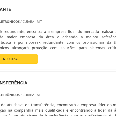
ANTE
 ELETRÔNICOS
/ CUIABÁ - MT
k redundante, encontrará a empresa líder do mercado realiza
da maior empresa da área e achando a melhor referên
busca é por nobreak redundante, com os profissionais da E
ônicos alcançará proteção com soluções para sistemas crít
ETALHES SOBRE O NOBREAK REDUNDANTEA E. C. A. Equipa
 sua energia em ...
R AGORA
ANSFERÊNCIA
 ELETRÔNICOS
/ CUIABÁ - MT
de ats chave de transferência, encontrará a empresa líder do 
ção na companhia mais qualificada e encontrando a líder da 
ejo é por ats chave de transferência, com os profissionais da E