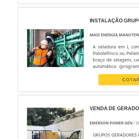
empresas que não ten
passam despercebidos
importância realizar
INSTALAÇÃO GRUP
evitar possíveis pr
responsabilidade e 
MAIS ENERGIA MANUTEN
importância de contar
Geradores é a mel
A seladora em L com
aluguel:Equipament
Poliolefínico ou Polietileno e à este
nacional;Prestação de
braço de selagem, co
qualidade, atendendo
automática (program
cliente.ABAIXO MAIS
eletrostática. ....
se precisa para gerad
COTA
de ponta, como manu
quadros com tomadas
possíveis por contar
manutenção constantes
nacional e equipe d
VENDA DE GERAD
comprova sua essência
EMERSON POWER GEN
/ S
GRUPOS GERADORES 