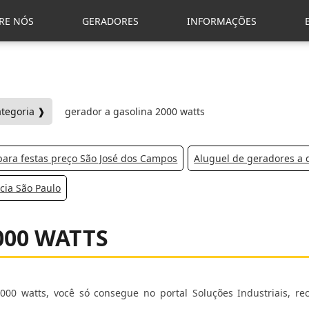
RE NÓS
GERADORES
INFORMAÇÕES
ategoria ❱
gerador a gasolina 2000 watts
para festas preço São José dos Campos
Aluguel de geradores a 
cia São Paulo
000 WATTS
000 watts, você só consegue no portal Soluções Industriais, r