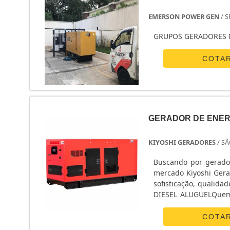
EMERSON POWER GEN
/ S
GRUPOS GERADORES 
COTA
GERADOR DE ENERG
KIYOSHI GERADORES
/ SÃ
Buscando por gerador
mercado Kiyoshi Gera
sofisticação, qualid
DIESEL ALUGUELQuem 
acha a Kiyoshi Gerad
geral e ART (Atesta
COTA
atualidade.Ainda tr