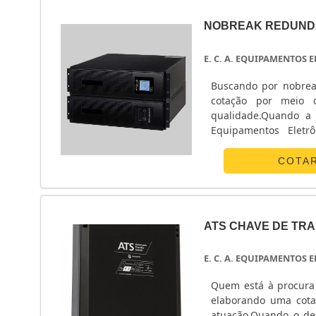
NOBREAK REDUND
E. C. A. EQUIPAMENTOS
Buscando por nobrea
cotação por meio 
qualidade.Quando a 
Equipamentos Eletr
energia.ALGUNS D
Eletrônicos centraliza
COTA
ATS CHAVE DE TR
E. C. A. EQUIPAMENTOS
Quem está à procura 
elaborando uma cota
atuação.Quando o des