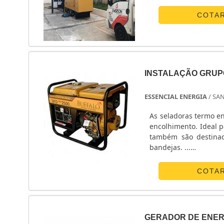
COTA
INSTALAÇÃO GRUP
ESSENCIAL ENERGIA
/ SA
As seladoras termo en
encolhimento. Ideal para revistas
também são destinad
bandejas. ...
Veja agora
gerador 1
COTA
fornecedores de todo o
GERADOR DE ENER