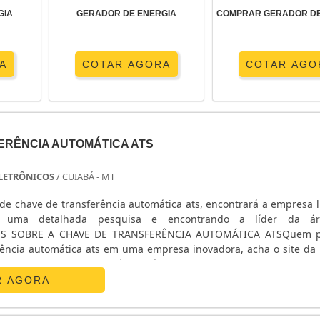
GIA
GERADOR DE ENERGIA
COMPRAR GERADOR DE
A
COTAR AGORA
COTAR AGO
ERÊNCIA AUTOMÁTICA ATS
 ELETRÔNICOS
/ CUIABÁ - MT
de chave de transferência automática ats, encontrará a empresa l
o uma detalhada pesquisa e encontrando a líder da á
ES SOBRE A CHAVE DE TRANSFERÊNCIA AUTOMÁTICA ATSQuem p
rência automática ats em uma empresa inovadora, acha o site da E
nicos. Na companhia é possível encontrar estabilizador de
R AGORA