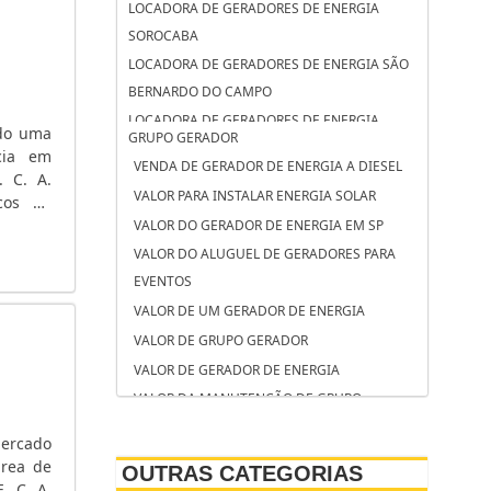
LOCADORA DE GERADORES DE ENERGIA
SOROCABA
LOCADORA DE GERADORES DE ENERGIA SÃO
BERNARDO DO CAMPO
LOCADORA DE GERADORES DE ENERGIA
ndo uma
GRUPO GERADOR
OSASCO
cia em
VENDA DE GERADOR DE ENERGIA A DIESEL
LOCADORA DE GERADORES CAMPINAS
. C. A.
VALOR PARA INSTALAR ENERGIA SOLAR
icos de
LOCAÇÃO DE GRUPO GERADOR SÃO JOSÉ DOS
mentos
VALOR DO GERADOR DE ENERGIA EM SP
CAMPOS
VALOR DO ALUGUEL DE GERADORES PARA
LOCAÇÃO DE GRUPO GERADOR SANTO
EVENTOS
ANDRÉ
VALOR DE UM GERADOR DE ENERGIA
LOCAÇÃO DE GRUPO GERADOR CAMPINAS
VALOR DE GRUPO GERADOR
LOCAÇÃO DE GERADORES SOROCABA
VALOR DE GERADOR DE ENERGIA
LOCAÇÃO DE GERADORES SÃO BERNARDO DO
VALOR DA MANUTENÇÃO DE GRUPO
CAMPO
GERADOR DE ENERGIA
LOCAÇÃO DE GERADORES PARA CASAMENTO
mercado
VALOR ALUGUEL GERADOR
SOROCABA
área de
OUTRAS CATEGORIAS
TORRE DE ILUMINAÇÃO COM GERADOR
. C. A.
LOCAÇÃO DE GERADORES PARA CASAMENTO