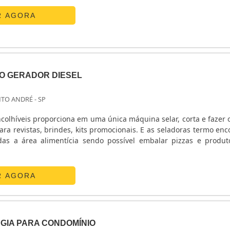
R AGORA
O GERADOR DIESEL
NTO ANDRÉ - SP
colhíveis proporciona em uma única máquina selar, corta e fazer 
, brindes, kits promocionais. E as seladoras termo encolhíveis
as a área alimentícia sendo possível embalar pizzas e produ
0 kva
, só aqui no Portal Soluções Industriais você adquire os m
R AGORA
 Brasil..
GIA PARA CONDOMÍNIO