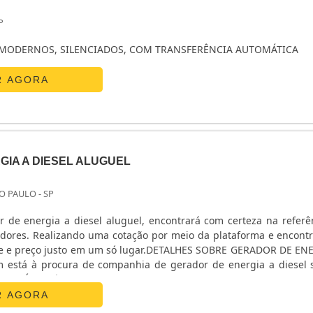
P
MODERNOS, SILENCIADOS, COM TRANSFERÊNCIA AUTOMÁTICA
R AGORA
IA A DIESEL ALUGUEL
O PAULO - SP
 de energia a diesel aluguel, encontrará com certeza na referê
dores. Realizando uma cotação por meio da plataforma e encont
ade e preço justo em um só lugar.DETALHES SOBRE GERADOR DE EN
está à procura de companhia de gerador de energia a diesel 
ores. É possível encontrar locação de grupos geradores para eve
do de Responsabilidade Técnica), garantindo o que há de me
R AGORA
atando-se de gerador de energia a diesel aluguel, deve-se de