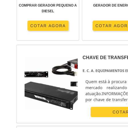
COMPRAR GERADOR PEQUENO A
GERADOR DE ENER
DIESEL
COTAR AGORA
COTAR AGOR
CHAVE DE TRANSF
E. C. A. EQUIPAMENTOS
Quem está à procura 
mercado realizand
atuação.INFORMAÇÕ
por chave de transfe
Equipamentos Eletrô
monofásico e chave ...
COTA