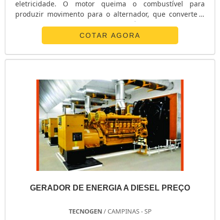
eletricidade. O motor queima o combustível para
produzir movimento para o alternador, que converte o
movimento em eletricidade. Além disso, diversos
modelos são disponíveis, tais como:Gerador de energia
COTAR AGORA
15 kVAGerador de energia 180 kVA;Gerador de energia
500 kVA.informações importantes sobre o produtoO
principal objetivo do gerador é fornecer...
GERADOR DE ENERGIA A DIESEL PREÇO
TECNOGEN
/ CAMPINAS - SP