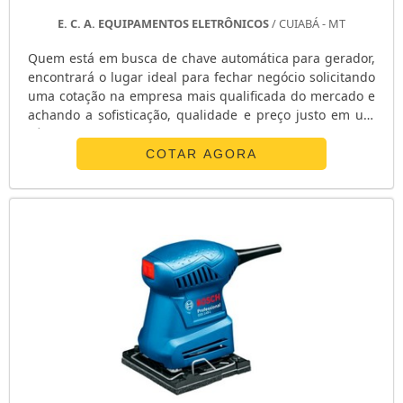
E. C. A. EQUIPAMENTOS ELETRÔNICOS
/ CUIABÁ - MT
Quem está em busca de chave automática para gerador,
encontrará o lugar ideal para fechar negócio solicitando
uma cotação na empresa mais qualificada do mercado e
achando a sofisticação, qualidade e preço justo em um
só lugar.DIFERENCIAIS IMPORTANTES DE CHAVE
AUTOMÁTICA PARA GERADORQuem pesquisa na internet
COTAR AGORA
por chave automática para gerador em uma empresa
altamente qualificada, depara com a E. C. A.
Equipamentos Eletrônicos. Com grande know-how
focado em estabilizador de tensão monofásico e bateria
estacionária, a companhia garante o que há de melhor
na atualidade.Sem trocar o foco sobre chave automática
para gerador, sempre deve-se buscar uma empresa que
tenha produtos e serviços com ótima qualidade e
proteção, pequenos detalhes, mas de grande valia para
saber a procedência e seriedade da empresa.É
importante lembrar que o produto deve sempre ser
adquirido com empresas especializadas no segmento.
Esse tipo de cuidado ajuda a garantir a qualidade e