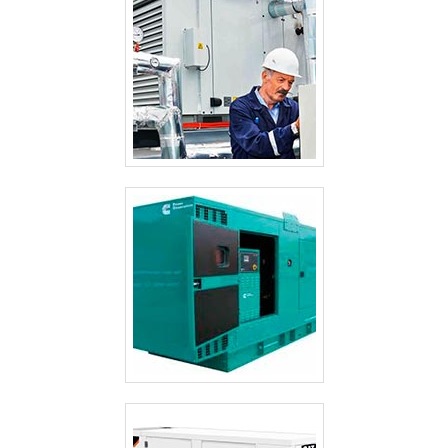
empresa comprometida com seus serviços e uma
empresa inovadora, conquistas adquiridas porque
investiu em uma estrutura que hoje conta com escritório
de alta qualidade onde são realizadas as atividades e
sede com localização privilegiada em Cuiabá. Tudo isso,
somado à performance de uma equipe multidisciplinar
de consultores associados e equipe composta por
engenheiros eletricistas, engenheiro de segurança do
trabalho, técnicos eletromecânicos e eletrotécnicos,
fecha todo o ciclo de entrega com excelência para toda a
carteira de clientes.