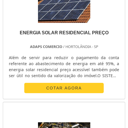
ENERGIA SOLAR RESIDENCIAL PREÇO
ADAPS COMERCIO
/ HORTOLÂNDIA - SP
Além de servir para reduzir o pagamento da conta
referente ao abastecimento de energia em até 95%, a
energia solar residencial preço acessível também pode
ser útil no sentido da valorização do imóvel.O SISTEMA
SE APRESENTA COMO UM ÓTIMO INVESTIMENTOTratada
como um ótimo investimento, sendo que, neste caso, o
COTAR AGORA
conceito de “ótimo” está diretamente relacionado a um
rápido retorno, a energia solar residencial interfere
intimamente na economia imediata de conta de luz. Ao
longo do dia, o s.