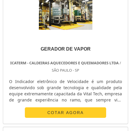
GERADOR DE VAPOR
ICATERM - CALDEIRAS AQUECEDORES E QUEIMADORES LTDA
/
SÃO PAULO - SP
O Indicador eletrônico de Velocidade é um produto
desenvolvido sob grande tecnologia e qualidade pela
equipe extremamente capacitada da Vital Tech, empresa
de grande experiência no ramo, que sempre visa
oferecer as melhores soluções para seus clientes e suas
empresas e negócios. A Vital Tech, fabricante do
COTAR AGORA
Indicador eletrônico de Velocidade, é uma empresa que
está no mercado desde 1998, e desde então vem se
destacando pela excelência e eficiênci....