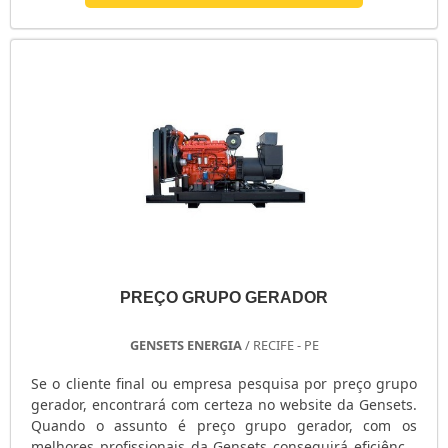
que interromper a sua produção – um fator altamente
importante ao pensar em questões como os problemas
com o fornecimento de energia, que muitas vezes
podem perdurar por períodos mui.
PREÇO GRUPO GERADOR
GENSETS ENERGIA
/ RECIFE - PE
Se o cliente final ou empresa pesquisa por preço grupo
gerador, encontrará com certeza no website da Gensets.
Quando o assunto é preço grupo gerador, com os
melhores profissionais da Gensets conseguirá eficiência