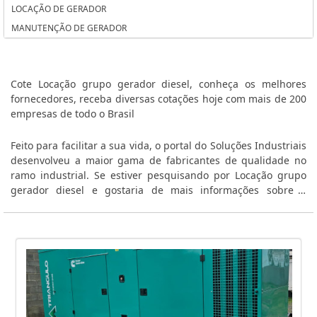
LOCAÇÃO DE GERADOR
PREÇO DA INSTALAÇÃO DO SISTEMA FOTOVOLTAICO
MANUTENÇÃO DE GERADOR
PREÇO ALUGUEL GERADOR CASAMENTO
PLANO MANUTENÇÃO PREVENTIVA GRUPO GERADOR
MANUTENÇÃO CORRETIVA GERADOR DE ENERGIA ELETRICA
Cote Locação grupo gerador diesel, conheça os melhores
MANUTENÇÃO CORRETIVA EM GERADOR DE ENERGIA EM SP
fornecedores, receba diversas cotações hoje com mais de 200
empresas de todo o Brasil
LOJA DE GERADORES DE ENERGIA
LOCADORA DE GERADORES SÃO PAULO
Feito para facilitar a sua vida, o portal do Soluções Industriais
LOCADORA DE GERADORES DE ENERGIA
desenvolveu a maior gama de fabricantes de qualidade no
LOCADORA DE GERADORES DE ENERGIA GUARULHOS
ramo industrial. Se estiver pesquisando por Locação grupo
gerador diesel e gostaria de mais informações sobre a
LOCAÇÃO GERADOR SP
empresa clique em um ou mais dos fornecedores abaixo:
KIT ENERGIA SOLAR RESIDENCIAL PREÇO
INSTALAÇÃO DE SISTEMA FOTOVOLTAICO
INSTALAÇÃO DE SISTEMA DE ENERGIA SOLAR
GRUPO MOTOR GERADOR DIESEL
GRUPO GERADOR DIESEL TRIFÁSICO
GRUPO DE GERADORES A DIESEL