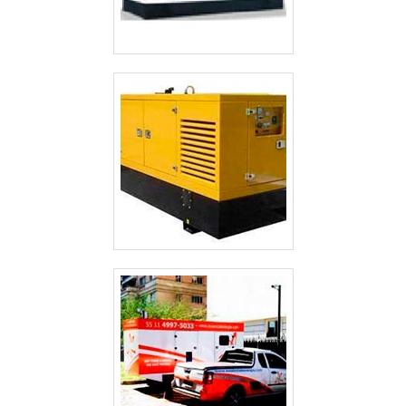
técnico disponibilizado pela empresa locadora do
gerador, em caso de necessidade.Um parceiro que cuide
da assistência técnica do equipamento locado, caso seja
necessário.GERADOR DE ENERGIA A DIESEL LOCAÇÃO DE
ALTA QUALIDADEDestaque no mercado de geradores de
energia na região metropolitana de Belo Horizonte, a
Mega Watt tem os melhores geradores de energia a
diesel locação. Além disso, conta os profissionais mais
qualificados para assistência e assessoria, garantindo o
sucesso da operação..