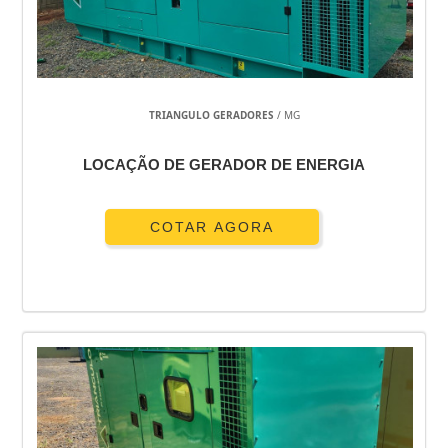
GERADORES A DIESEL USADOS A VENDA
GERADORA DE ENGRENAGENS
GERADOR SOLTEIRO AUTO REGULADO
GERADOR SILENCIOSO 6KVA
TRIANGULO GERADORES
/ MG
GERADOR DIESEL 6KVA MONOFÁSICO
GERADOR DIESEL 5KVA
LOCAÇÃO DE GERADOR DE ENERGIA
GERADOR DIESEL 4 KVA
GERADOR DIESEL 3KVA
GERADOR DIESEL 10KVA
COTAR AGORA
GERADOR DE VAPOR SAUNA
GERADOR DE VAPOR PURO
GERADOR DE VAPOR PARA SAUNA RESIDENCIAL
GERADOR DE VAPOR PARA SAUNA A GÁS
GERADOR DE VAPOR INSTANTÂNEO
GERADOR DE VAPOR INSTANTÂNEO PREÇO
GERADOR DE GELO EM ESCAMAS
GERADOR DE GÁS