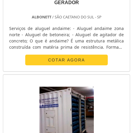
GERADOR
ALBONETT
/ SÃO CAETANO DO SUL - SP
Serviços de aluguel andaime: - Aluguel andaime zona
norte - Aluguel de betoneira; - Aluguel de agitador de
concreto; O que é andaime? É uma estrutura metálica
construída com matéria prima de resistência. Formada
principalmente por barras tubulares de ferro que se
encaixam e formam uma estrutura de tamanhos
COTAR AGORA
variados. Facilidades do aluguel de andaime: - Agilidade
para obra; - Melhor custo benefício; - Sem custo de
manutenção; - Serv....