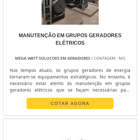
MANUTENÇÃO EM GRUPOS GERADORES
ELÉTRICOS
MEGA WATT SOLUCOES EM GERADORES
/ CONTAGEM - MG
Nos tempos atuais, os grupos geradores de energia
tornaram-se equipamentos estratégicos. No entanto, é
necessário estar atento às manutenção em grupos
geradores elétricos que se façam necessárias para
garantir o funcionamento perfeito deste equipamento de
diversos tipos de segmentos,
COTAR AGORA
como:Indústrias; Comércios;Escritórios; Eventos; Hospitais;Et
INFORMAÇÕES RELEVANTES SOBRE O SERVIÇOQuando
outras fontes de energia elétrica se esvaem, entram em
cena os grupos geradores de energia. As mais diversas
situações podem causar falta de energia, o que aumenta