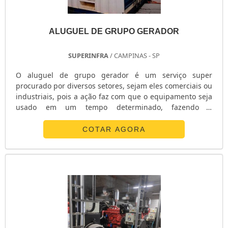
ALUGUEL DE GRUPO GERADOR
SUPERINFRA
/ CAMPINAS - SP
O aluguel de grupo gerador é um serviço super
procurado por diversos setores, sejam eles comerciais ou
industriais, pois a ação faz com que o equipamento seja
usado em um tempo determinado, fazendo o
consumidor não se preocupar com gastos elevados ou
manutenções periódicas.O serviço garante a qualidade
COTAR AGORA
dos equipamentos alocados, e ainda é responsável por
aumentar as opções de máquinas em potenciais que
podem variar entre 12 e 1500 kva. O aluguel também
assegura a procedência do maquinário, graça.