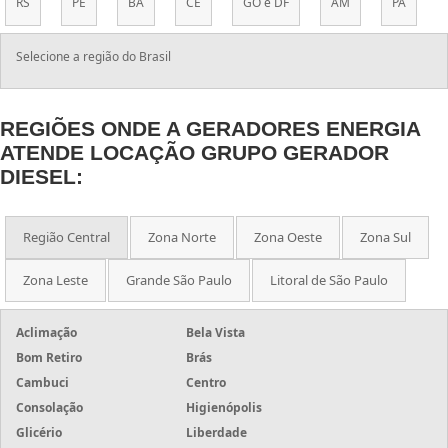
RS
PE
BA
CE
GO e DF
AM
PA
Selecione a região do Brasil
REGIÕES ONDE A GERADORES ENERGIA
ATENDE LOCAÇÃO GRUPO GERADOR
DIESEL:
Região Central
Zona Norte
Zona Oeste
Zona Sul
Zona Leste
Grande São Paulo
Litoral de São Paulo
Aclimação
Bela Vista
Bom Retiro
Brás
Cambuci
Centro
Consolação
Higienópolis
Glicério
Liberdade