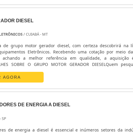
ADOR DIESEL
ELETRÔNICOS
/ CUIABÁ - MT
 de grupo motor gerador diesel, com certeza descobrirá na l
quipamentos Eletrônicos. Recebendo uma cotação por meio d
 achando a melhor referência em qualidade, a aquisição 
TALHES SOBRE O GRUPO MOTOR GERADOR DIESELQuem pesqu
otor gerador diesel em uma empresa que preza pela segurança, d
ntos Eletrônicos. Com alto know-how em nobreak redundante 
R AGORA
rador, a companhia oferece sempre a melhor opção para o c
se de grupo motor gerador diesel, mais do que visar apenas lucrati
s e serviços que tenham ótima qualidade e assertividade, caracter
stram o comprometimento da empresa com seus clientes.É imp
ORES DE ENERGIA A DIESEL
o deve sempre ser adquirido com empresas especializadas no se
ajuda a garantir a qualidade e durabilidade dos materiais, além de
- SP
ituições frequentes de produtos que não cumprem com suas 
m, é possível poupar gastos desnecessários.Existem diversos 
es de energia a diesel é essencial e inúmeros setores da indú
pamentos Eletrônicos ter se tornado destaque quando pensamos