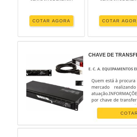
COTAR AGORA
COTAR AGOR
CHAVE DE TRANSF
E. C. A. EQUIPAMENTOS
Quem está à procura 
mercado realizand
atuação.INFORMAÇÕ
por chave de transfe
Equipamentos Eletrô
monofásico e chave ...
COTA