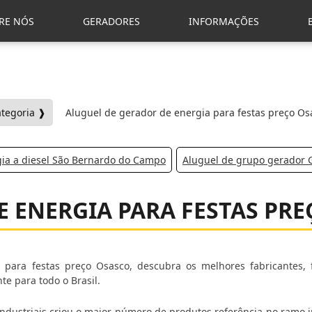
RE NÓS
GERADORES
INFORMAÇÕES
ategoria ❱
Aluguel de gerador de energia para festas preço Os
gia a diesel São Bernardo do Campo
Aluguel de grupo gerador 
 ENERGIA PARA FESTAS PR
para festas preço Osasco, descubra os melhores fabricantes,
e para todo o Brasil.
dustriais criou o maior número de produtos referência no ramo in