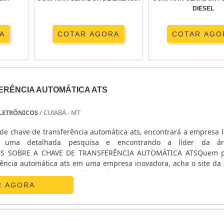
DIESEL
A
COTAR AGORA
COTAR AGO
ERÊNCIA AUTOMÁTICA ATS
 ELETRÔNICOS
/ CUIABÁ - MT
de chave de transferência automática ats, encontrará a empresa l
o uma detalhada pesquisa e encontrando a líder da á
ES SOBRE A CHAVE DE TRANSFERÊNCIA AUTOMÁTICA ATSQuem p
rência automática ats em uma empresa inovadora, acha o site da E
nicos. Na companhia é possível encontrar estabilizador de
R AGORA