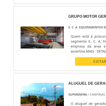
GRUPO MOTOR GER
E. C. A. EQUIPAMENTOS 
Quem está à procura
segmento E. C. A. E
empresa da área e
assertiva.MAIS DE
internet por grupo m
a E. C. A. Equipame
COTA
automática para ge
final.Ainda tratando-
deve oferecer produto
simples, mas que mo
ALUGUEL DE GERAD
lembrar que o produt
Esse tipo de cuidado 
SUPERINFRA
/ CAMPINAS 
prejuízos com subst
adequadamente. Assi
O aluguel de gerador
para a E. C. A. Equi