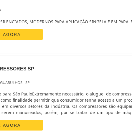
P
SILENCIADOS, MODERNOS PARA APLICAÇÃO SINGELA E EM PARAL
R AGORA
PRESSORES SP
 GUARULHOS - SP
o para São PauloExtremamente necessário, o aluguel de compress
 como finalidade permitir que consumidor tenha acesso a um pro
l em diversos setores da indústria. Os compressores são equip
de serem manuseados, porém, por se tratar de um tipo de máq
fissional especializado utilize o compressor, evitando quaisquer t
 um compressor é possível usa.
R AGORA