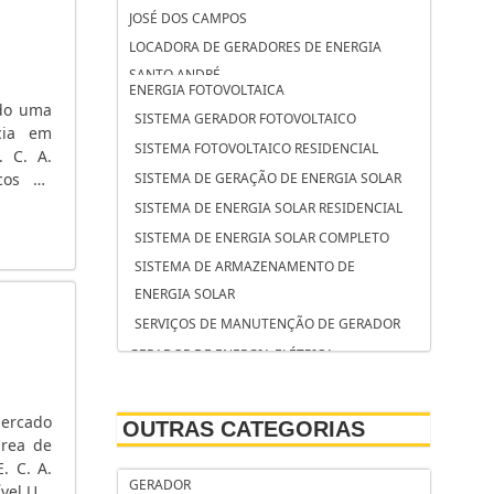
JOSÉ DOS CAMPOS
LOCADORA DE GERADORES DE ENERGIA
SANTO ANDRÉ
ENERGIA FOTOVOLTAICA
LOCADORA DE GERADORES DE ENERGIA
ndo uma
SISTEMA GERADOR FOTOVOLTAICO
CAMPINAS
cia em
SISTEMA FOTOVOLTAICO RESIDENCIAL
. C. A.
LOCAÇÃO DE GRUPO GERADOR SOROCABA
icos de
SISTEMA DE GERAÇÃO DE ENERGIA SOLAR
LOCAÇÃO DE GRUPO GERADOR SÃO
mentos
SISTEMA DE ENERGIA SOLAR RESIDENCIAL
BERNARDO DO CAMPO
SISTEMA DE ENERGIA SOLAR COMPLETO
LOCAÇÃO DE GRUPO GERADOR OSASCO
SISTEMA DE ARMAZENAMENTO DE
LOCAÇÃO DE GERADORES SP PREÇO
ENERGIA SOLAR
LOCAÇÃO DE GERADORES SÃO JOSÉ DOS
SERVIÇOS DE MANUTENÇÃO DE GERADOR
CAMPOS
GERADOR DE ENERGIA ELÉTRICA
LOCAÇÃO DE GERADORES SANTO ANDRÉ
SERVIÇO DE MANUTENÇÃO DE GRUPOS
LOCAÇÃO DE GERADORES PARA CASAMENTO
GERADORES
SÃO JOSÉ DOS CAMPOS
mercado
OUTRAS CATEGORIAS
SERVIÇO DE MANUTENÇÃO CORRETIVA EM
área de
LOCAÇÃO DE GERADORES PARA CASAMENTO
GERADOR DE ENERGIA
. C. A.
SANTO ANDRÉ
GERADOR
ível.UM