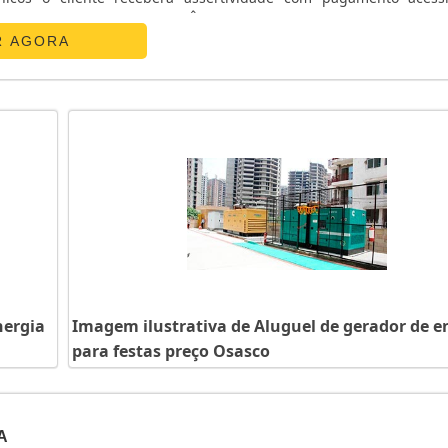
ATS CHAVE DE TRANSFERÊNCIAA E. C. A. Equipamentos Eletr
R AGORA
nergia
Imagem ilustrativa de Aluguel de gerador de e
para festas preço Osasco
A