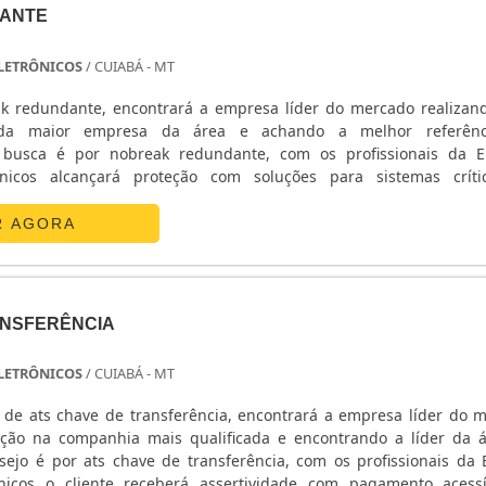
ANTE
 ELETRÔNICOS
/ CUIABÁ - MT
k redundante, encontrará a empresa líder do mercado realiza
da maior empresa da área e achando a melhor referên
busca é por nobreak redundante, com os profissionais da E
ônicos alcançará proteção com soluções para sistemas crít
ETALHES SOBRE O NOBREAK REDUNDANTEA E. C. A. Equipa
 sua energia em ...
R AGORA
ANSFERÊNCIA
 ELETRÔNICOS
/ CUIABÁ - MT
de ats chave de transferência, encontrará a empresa líder do 
ção na companhia mais qualificada e encontrando a líder da 
ejo é por ats chave de transferência, com os profissionais da E
nicos o cliente receberá assertividade com pagamento acess