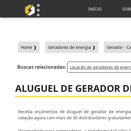
INÍCIO
SOB
Home ❱
Geradores de energia ❱
Gerador - C
Buscas relacionadas:
Locação de geradores de ener
ALUGUEL DE GERADOR DE
Receba orçamentos de Aluguel de gerador de energia 
cotação agora com mais de 30 distribuidores gratuitament
Desenvolvido para compradores, a plataforma Soluções In