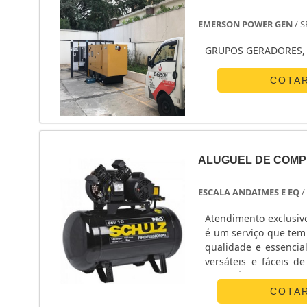
EMERSON POWER GEN
/ S
GRUPOS GERADORES, 
COTA
ALUGUEL DE COM
ESCALA ANDAIMES E EQ
/
Atendimento exclusiv
é um serviço que tem
qualidade e essencia
versáteis e fáceis 
necessário que um pro
acidentes.Por meio de
COTA