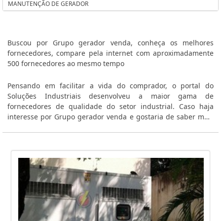
MANUTENÇÃO DE GERADOR
GERADOR DE ENERGIA PORTÁTIL A DIESEL
GERADOR DE ENERGIA PEQUENO
GERADOR DE ENERGIA PEQUENO PORTE
Buscou por Grupo gerador venda, conheça os melhores
GERADOR DE ENERGIA PARTIDA ELÉTRICA
fornecedores, compare pela internet com aproximadamente
500 fornecedores ao mesmo tempo
GERADOR DE ENERGIA PARA RESTAURANTE
GERADOR DE ENERGIA PARA RESIDÊNCIA
Pensando em facilitar a vida do comprador, o portal do
GERADOR DE ENERGIA PARA LOCAÇÃO SÃO PAULO
Soluções Industriais desenvolveu a maior gama de
GERADOR DE ENERGIA PARA HOSPITAL
fornecedores de qualidade do setor industrial. Caso haja
interesse por Grupo gerador venda e gostaria de saber mais
GERADOR DE ENERGIA PARA HOSPITAL SP
informações sobre a empresa clique em um ou mais dos
GERADOR DE ENERGIA PARA EVENTOS SP
anuciantes listados adiante:
GERADOR DE ENERGIA PARA EMPRESAS SP
GERADOR DE ENERGIA PARA CONDOMÍNIO SP
GERADOR DE ENERGIA PARA COMÉRCIO
GERADOR DE ENERGIA PARA COMÉRCIO SP
GERADOR DE ENERGIA PARA CASA
GERADOR DE ENERGIA PARA ALUGUEL