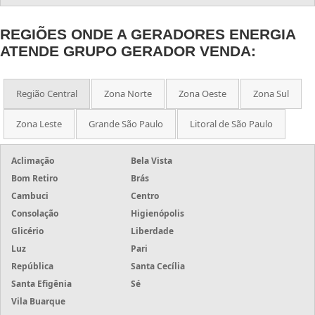
REGIÕES ONDE A GERADORES ENERGIA
ATENDE GRUPO GERADOR VENDA:
Região Central
Zona Norte
Zona Oeste
Zona Sul
Zona Leste
Grande São Paulo
Litoral de São Paulo
Aclimação
Bela Vista
Bom Retiro
Brás
Cambuci
Centro
Consolação
Higienópolis
Glicério
Liberdade
Luz
Pari
República
Santa Cecília
Santa Efigênia
Sé
Vila Buarque