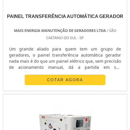
PAINEL TRANSFERÊNCIA AUTOMÁTICA GERADOR
MAIS ENERGIA MANUTENÇÃO DE GERADORES LTDA
/ SÃO
CAETANO DO SUL - SP
Um grande aliado para quem tem um grupo de
geradores, o painel transferência automática gerador
nada mais é do que um painel elétrico que, sem precisão
de acionamento manual, dá a partida em seu
maquinário assim que a interrupção de energia ocorre
por parte da concessionária responsável ou até mesmo
COTAR AGORA
em ocasiões em que você programa o aparelho para
esse fim. Por meio de um relê auxiliar, o equipamento
assume o circuito elétrico assim que o abast....