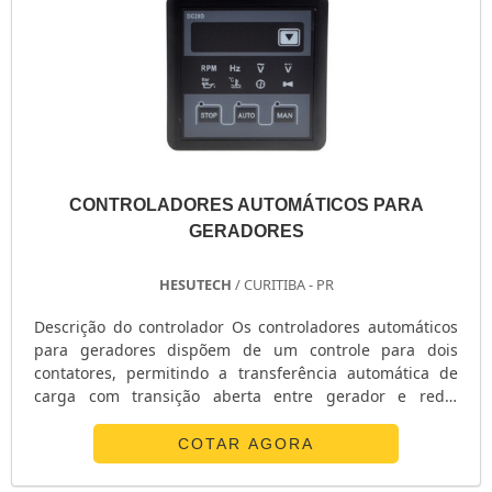
CONTROLADORES AUTOMÁTICOS PARA
GERADORES
HESUTECH
/ CURITIBA - PR
Descrição do controlador Os controladores automáticos
para geradores dispõem de um controle para dois
contatores, permitindo a transferência automática de
carga com transição aberta entre gerador e rede,
podendo comandar a partida remota de um grupo
gerador em caso de falta da rede comercial ou se estiver
COTAR AGORA
programado para partir em execução semanal. O
funcionamento dos controladores automáticos são feitos