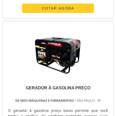
martelete. Esta funcionalidade vai muito mais além do
simples giro: ela aplica uma força extra maior do que os
COTAR AGORA
demais modelos de furadeira disponíveis no mercado, e
esta força é responsável por ajudar na perfuração. Uma
empresa de locação de furadeira de impacto é a mais r.
GERADOR À GASOLINA PREÇO
DE MEO MÁQUINAS E FERRAMENTAS
/ SÃO PAULO - SP
O gerador à gasolina preço baixo permite que você
tenha o melhor do conforto podendo exercer suas