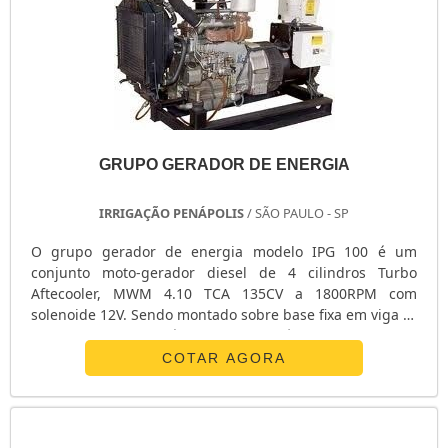
GRUPO GERADOR DE ENERGIA
IRRIGAÇÃO PENÁPOLIS
/ SÃO PAULO - SP
O grupo gerador de energia modelo IPG 100 é um
conjunto moto-gerador diesel de 4 cilindros Turbo
Aftecooler, MWM 4.10 TCA 135CV a 1800RPM com
solenoide 12V. Sendo montado sobre base fixa em viga G,
Tanque de combustível na base, além disso, o grupo
gerador de energia possui vibra STOP, bateria 12V
COTAR AGORA
150AMP e tanque de combustível 200 litros. Clique
abaixo e solicite um orçamento do grupo gerador de
energia. ...