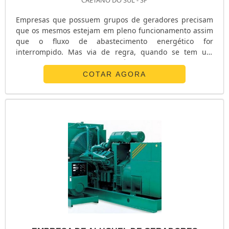
Empresas que possuem grupos de geradores precisam
que os mesmos estejam em pleno funcionamento assim
que o fluxo de abastecimento energético for
interrompido. Mas via de regra, quando se tem um
acionamento manual não é assim, pois minutos
preciosos podem se passar até que a energia seja
COTAR AGORA
reestabelecida e, para que isso não aconteça com a sua
empresa, é necessário ter um quadro de transferência
automática gerador. Funcionamento do quadro Esse
ap....