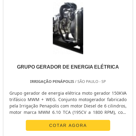
GRUPO GERADOR DE ENERGIA ELÉTRICA
IRRIGAÇÃO PENÁPOLIS
/ SÃO PAULO - SP
Grupo gerador de energia elétrica moto gerador 150KVA
trifásico MWM + WEG. Conjunto motogerador fabricado
pela Irrigação Penapolis com motor Diesel de 6 cilindros,
motor marca MWM 6.10 TCA (195CV a 1800 RPM), com
solenoide de 12 Volts e painel de instrumentos
analógicos, acoplados por luva elástica ao alternador
COTAR AGORA
marca WEG Modelo GTA 251 AI 24. Brushless 150 KVA em