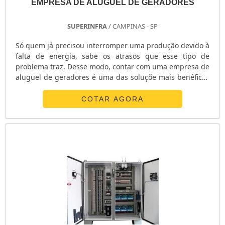
EMPRESA DE ALUGUEL DE GERADORES
SUPERINFRA
/ CAMPINAS - SP
Só quem já precisou interromper uma produção devido à
falta de energia, sabe os atrasos que esse tipo de
problema traz. Desse modo, contar com uma empresa de
aluguel de geradores é uma das soluçõe mais benéficas
para assegurar que oscilações e apagões não atrapalhe
o desenvolvimento de projetos. O SERVIÇO SE DESTACA
COTAR AGORA
POR SUA GAMA DE VANTAGENSOs geradores podem ser
definidos como dispositivos capazes de transformar
energia mecânica, química, solar, ou de qualquer outra
natureza, em energia elétric.