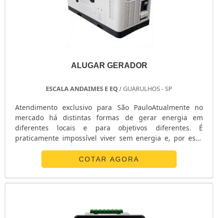
ALUGAR GERADOR
ESCALA ANDAIMES E EQ
/ GUARULHOS - SP
Atendimento exclusivo para São PauloAtualmente no
mercado há distintas formas de gerar energia em
diferentes locais e para objetivos diferentes. É
praticamente impossível viver sem energia e, por essa
razão, existem várias formas de distribuição de energia
espalhadas pelo mundo. A população depende da
COTAR AGORA
energia para diversos afazeres, tais como: Para
trabalhar; Usar celulares, computadores e outros
equipamentos que só funcionam com a existência de
energia; Se comunicar; Realizar tarefas doméstica.