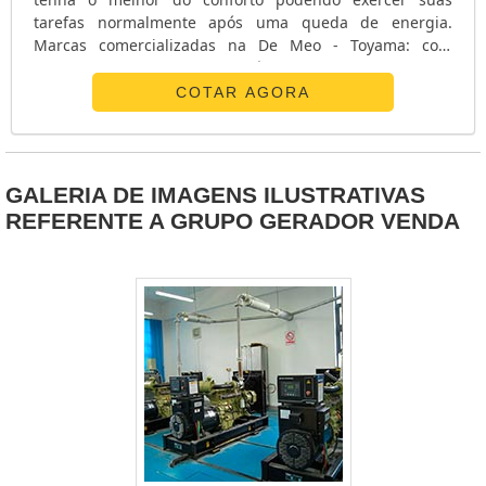
tarefas normalmente após uma queda de energia.
Marcas comercializadas na De Meo - Toyama: com
modelos que variam de 2,6 à 25 KVA; - Gamma: com
modelos de quatro tempos e operação monofásica ou
COTAR AGORA
trifásica; - Motomil: com modelos 4 tempos e até 6
cavalos. Os equipamentos são comercializados pela De
Meo desde suas linhas industriais até às ....
GALERIA DE IMAGENS ILUSTRATIVAS
REFERENTE A GRUPO GERADOR VENDA