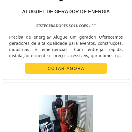
GERADOR 3KVA GASOLINA
GERADOR 35 KVA
ALUGUEL DE GERADOR DE ENERGIA
GERADOR 3000 WATTS
GERADOR 30 KVA
SISTEGERADORES SOLUCOES
/ SC
GERADOR 3 KVA PREÇO
Precisa de energia? Alugue um gerador! Oferecemos
GERADOR 2KVA
geradores de alta qualidade para eventos, construções,
GERADOR 2KVA PREÇO
indústrias e emergências. Com entrega rápida,
instalação eficiente e preços acessíveis, garantimos que
GERADOR 2KVA PARTIDA ELÉTRICA
sua energia nunca falte. Ligue agora e alugue o seu
GERADOR 2KVA DIESEL
gerador com a gente!
COTAR AGORA
GERADOR 250 KVA
GERADOR 25 KVA
GERADOR 25 KVA PREÇO
GERADOR 24 HORAS
GERADOR 220V
GERADOR 220V GASOLINA
GERADOR 220
GERADOR 20 KVA