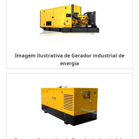
GERADORES ELÉTRICOS PARA SOLDAGEM
GERADORES DIESEL USADOS PARA VENDA
GERADORES DIESEL PEQUENO PORTE
GERADORES DE ENERGIA FÍSICA
GERADORES DE ENERGIA ELÉTRICA EM SP
GERADOR TRIFÁSICO DIESEL
GERADOR TRIFÁSICO DIESEL 6KVA
Imagem ilustrativa de Gerador industrial de
GERADOR TRIFÁSICO A DIESEL
energia
GERADOR TRIFÁSICO 380V
GERADOR TRIFÁSICO 10KVA
GERADOR TOYAMA DIESEL
GERADOR SEM MOTOR
GERADOR PORTÁTIL SILENCIOSO
GERADOR PORTÁTIL SILENCIOSO PREÇO
GERADOR PORTÁTIL HONDA
GERADOR PORTÁTIL GASOLINA
GERADOR PORTÁTIL DIESEL