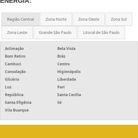
ENERGIA:
Região Central
Zona Norte
Zona Oeste
Zona Sul
Zona Leste
Grande São Paulo
Litoral de São Paulo
Aclimação
Bela Vista
Bom Retiro
Brás
Cambuci
Centro
Consolação
Higienópolis
Glicério
Liberdade
Luz
Pari
República
Santa Cecília
Santa Efigênia
Sé
Vila Buarque