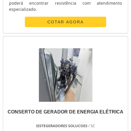
poderá encontrar resistência com atendimento
GERADOR DIESEL 8KVA
especializado.
GERADOR DIESEL 6KVA
COTAR AGORA
GERADOR DIESEL 6KVA TRIFÁSICO
GERADOR DIESEL 10KVA PREÇO
GERADOR DE VAPOR
GERADOR DE VAPOR ELÉTRICO
GERADOR DE VAPOR ALBACETE
GERADOR DE VAPOR A GÁS PARA SAUNA
GERADOR DE ENERGIA USADO PARA VENDER
GERADOR DE ENERGIA USADO A VENDA
GERADOR DE ENERGIA TRIFÁSICO 220V
GERADOR DE ENERGIA SOLAR
GERADOR DE ENERGIA SOLAR PREÇO
GERADOR DE ENERGIA SOLAR PORTÁTIL
CONSERTO DE GERADOR DE ENERGIA ELÉTRICA
GERADOR DE ENERGIA MONOFÁSICO
GERADOR DE ENERGIA MENOR PREÇO
SISTEGERADORES SOLUCOES
/ SC