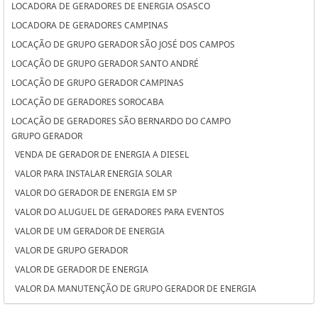
LOCADORA DE GERADORES DE ENERGIA OSASCO
LOCADORA DE GERADORES CAMPINAS
LOCAÇÃO DE GRUPO GERADOR SÃO JOSÉ DOS CAMPOS
LOCAÇÃO DE GRUPO GERADOR SANTO ANDRÉ
LOCAÇÃO DE GRUPO GERADOR CAMPINAS
LOCAÇÃO DE GERADORES SOROCABA
LOCAÇÃO DE GERADORES SÃO BERNARDO DO CAMPO
GRUPO GERADOR
LOCAÇÃO DE GERADORES PARA CASAMENTO SOROCABA
VENDA DE GERADOR DE ENERGIA A DIESEL
LOCAÇÃO DE GERADORES PARA CASAMENTO SÃO BERNARDO DO
VALOR PARA INSTALAR ENERGIA SOLAR
CAMPO
VALOR DO GERADOR DE ENERGIA EM SP
LOCAÇÃO DE GERADORES PARA CASAMENTO OSASCO
VALOR DO ALUGUEL DE GERADORES PARA EVENTOS
LOCAÇÃO DE GERADORES OSASCO
VALOR DE UM GERADOR DE ENERGIA
LOCAÇÃO DE GERADORES DE ENERGIA SÃO JOSÉ DOS CAMPOS
VALOR DE GRUPO GERADOR
LOCAÇÃO DE GERADORES DE ENERGIA SANTO ANDRÉ
VALOR DE GERADOR DE ENERGIA
LOCAÇÃO DE GERADORES DE ENERGIA A DIESEL SOROCABA
VALOR DA MANUTENÇÃO DE GRUPO GERADOR DE ENERGIA
LOCAÇÃO DE GERADORES DE ENERGIA A DIESEL SÃO BERNARDO DO
VALOR ALUGUEL GERADOR
CAMPO