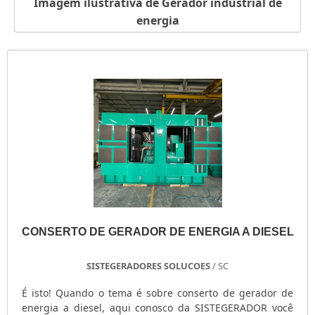
Imagem ilustrativa de Gerador industrial de
GERADOR PORTÁTIL A GASOLINA
energia
GERADOR PORTÁTIL A DIESEL
GERADOR PEQUENO DE ENERGIA
GERADOR PEQUENO A GASOLINA
GERADOR PARA SHOW
GERADOR PARA RESIDÊNCIA
GERADOR PARA RESIDÊNCIA PREÇO
GERADOR PARA LOCAÇÃO SÃO PAULO
GERADOR PARA AR CONDICIONADO
GERADOR MOTOMIL
GERADOR MENOR PREÇO
GERADOR ELÉTRICO DIESEL
CONSERTO DE GERADOR DE ENERGIA A DIESEL
GERADOR ELÉTRICO DIESEL USADO
GERADOR ELÉTRICO A DIESEL
SISTEGERADORES SOLUCOES
/ SC
GERADOR DIESEL TRIFÁSICO
É isto! Quando o tema é sobre conserto de gerador de
GERADOR DIESEL RESIDENCIAL
energia a diesel, aqui conosco da SISTEGERADOR você
GERADOR DIESEL PORTÁTIL