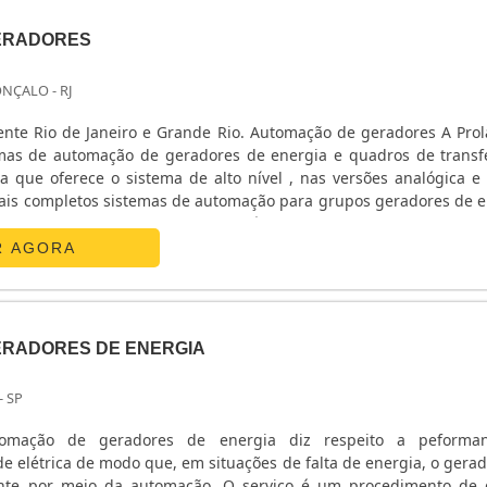
ERADORES
ONÇALO - RJ
te Rio de Janeiro e Grande Rio. Automação de geradores A Prol
mas de automação de geradores de energia e quadros de transf
 que oferece o sistema de alto nível , nas versões analógica e d
ais completos sistemas de automação para grupos geradores de e
zado em equipamentos de pequeno à grande porte, desde que o s..
R AGORA
RADORES DE ENERGIA
- SP
omação de geradores de energia diz respeito a peforma
 elétrica de modo que, em situações de falta de energia, o gerad
nte por meio da automação. O serviço é um procedimento de