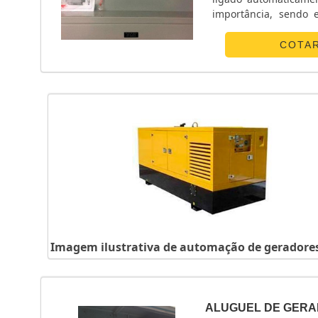
importância, sendo essen
atenção seguida dev
prevenindo-o ...
COTA
Imagem ilustrativa de automação de geradore
ALUGUEL DE GERA