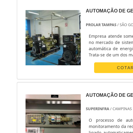
AUTOMAÇÃO DE G
PROLAR TAMPAS
/ SÃO G
Empresa atende somen
no mercado de siste
automática de energia
Trata-se de um dos m
o qual pode ser utili
COTA
AUTOMAÇÃO DE GE
SUPERINFRA
/ CAMPINAS 
O processo de aut
monitoramento da rede
ligado automaticame