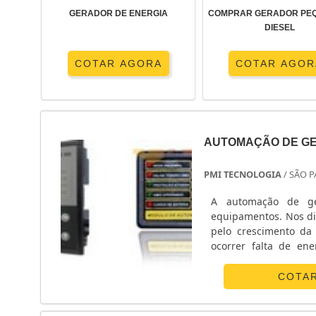
GERADOR DE ENERGIA
COMPRAR GERADOR PE
DIESEL
COTAR AGORA
COTAR AGOR
AUTOMAÇÃO DE G
PMI TECNOLOGIA
/ SÃO P
A automação de ge
equipamentos. Nos di
pelo crescimento da
ocorrer falta de en
energia, que soluc
desenvolveu projetos d
COTA