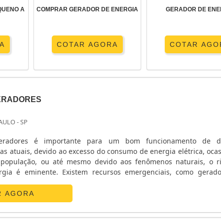
QUENO A
COMPRAR GERADOR DE ENERGIA
GERADOR DE ENE
A
COTAR AGORA
COTAR AGO
ERADORES
AULO - SP
radores é importante para um bom funcionamento de di
as atuais, devido ao excesso do consumo de energia elétrica, oca
 população, ou até mesmo devido aos fenômenos naturais, o r
ergia é eminente. Existem recursos emergenciais, como gerad
ionam este problema. Visando a praticidade , a segurança,
e ...
R AGORA