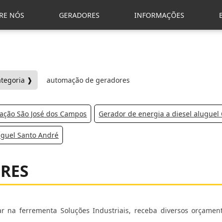
RE NÓS
GERADORES
INFORMAÇÕES
ategoria ❱
automação de geradores
cação São José dos Campos
Gerador de energia a diesel aluguel
uguel Santo André
RES
r na ferrementa Soluções Industriais, receba diversos orçamen