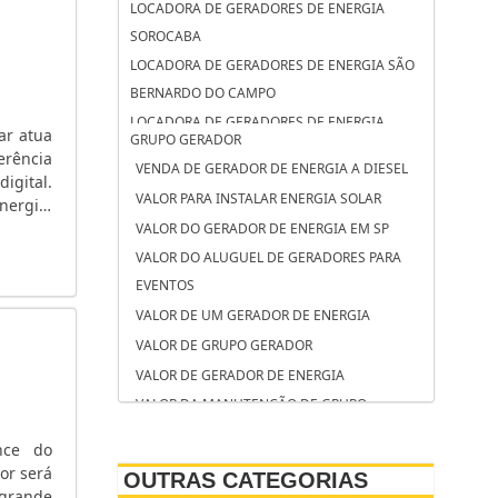
LOCADORA DE GERADORES DE ENERGIA
SOROCABA
LOCADORA DE GERADORES DE ENERGIA SÃO
BERNARDO DO CAMPO
LOCADORA DE GERADORES DE ENERGIA
ar atua
GRUPO GERADOR
OSASCO
erência
VENDA DE GERADOR DE ENERGIA A DIESEL
LOCADORA DE GERADORES CAMPINAS
igital.
VALOR PARA INSTALAR ENERGIA SOLAR
nergia,
LOCAÇÃO DE GRUPO GERADOR SÃO JOSÉ DOS
.
VALOR DO GERADOR DE ENERGIA EM SP
CAMPOS
VALOR DO ALUGUEL DE GERADORES PARA
LOCAÇÃO DE GRUPO GERADOR SANTO
EVENTOS
ANDRÉ
VALOR DE UM GERADOR DE ENERGIA
LOCAÇÃO DE GRUPO GERADOR CAMPINAS
VALOR DE GRUPO GERADOR
LOCAÇÃO DE GERADORES SOROCABA
VALOR DE GERADOR DE ENERGIA
LOCAÇÃO DE GERADORES SÃO BERNARDO DO
VALOR DA MANUTENÇÃO DE GRUPO
CAMPO
GERADOR DE ENERGIA
LOCAÇÃO DE GERADORES PARA CASAMENTO
nce do
VALOR ALUGUEL GERADOR
SOROCABA
or será
OUTRAS CATEGORIAS
TORRE DE ILUMINAÇÃO COM GERADOR
 grande
LOCAÇÃO DE GERADORES PARA CASAMENTO