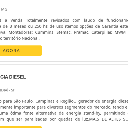
/ MG
os a Venda Totalmente revisados com laudo de funcionam
a de 3 meses ou 250 hs de uso (temos opções de Garantia este
 kva; Montadoras: Cummins, Stemac, Pramac, Caterpillar, MWM 
 território Nacional.
R AGORA
GIA DIESEL
NDIAÍ - SP
o para São Paulo, Campinas e RegiãoO gerador de energia dies
mente importante para diversos segmentos do mercado, tendo e
ma ótima fonte alternativa de energia stand-by, permitindo
ham que ser paralisadas por quedas de luz.MAIS DETALHES S
, o equipamento é capaz de fornecer energia de forma cont