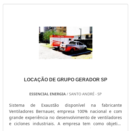
GERADOR PORTÁTIL A GASOLINA
GERADOR PORTÁTIL A DIESEL
GERADOR PEQUENO DE ENERGIA
GERADOR PEQUENO A GASOLINA
GERADOR PARA SHOW
GERADOR PARA RESIDÊNCIA
GERADOR PARA RESIDÊNCIA PREÇO
GERADOR PARA LOCAÇÃO SÃO PAULO
GERADOR PARA AR CONDICIONADO
GERADOR MOTOMIL
LOCAÇÃO DE GRUPO GERADOR SP
GERADOR MENOR PREÇO
GERADOR ELÉTRICO DIESEL
ESSENCIAL ENERGIA
/ SANTO ANDRÉ - SP
GERADOR ELÉTRICO DIESEL USADO
GERADOR ELÉTRICO A DIESEL
Sistema de Exaustão disponível na fabricante
Ventiladores Bernauer, empresa 100% nacional e com
GERADOR DIESEL TRIFÁSICO
grande experiência no desenvolvimento de ventiladores
GERADOR DIESEL RESIDENCIAL
e ciclones industriais. A empresa tem como objetivo
GERADOR DIESEL PORTÁTIL
reduzir, remover e controlar as partículas que são