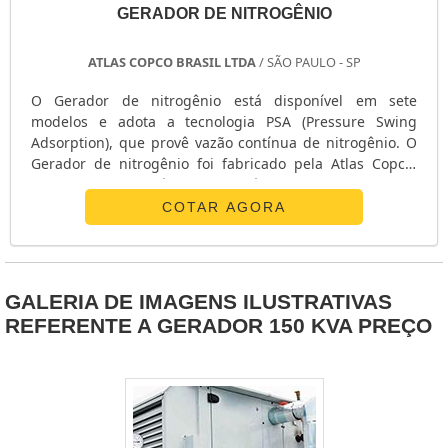
CONJUNTO GERADOR DE ENERGIA
GERADOR DE NITROGÊNIO
COMPRAR UM GERADOR DE ENERGIA
COMPRAR GRUPO GERADOR DE ENERGIA
ATLAS COPCO BRASIL LTDA
/ SÃO PAULO - SP
COMPRAR GRUPO GERADOR DE ENERGIA A GASOLINA
O Gerador de nitrogênio está disponível em sete
COMPRAR GRUPO GERADOR DE ENERGIA A DIESEL
modelos e adota a tecnologia PSA (Pressure Swing
COMPRAR GERADORES DE ENERGIA ELÉTRICA
Adsorption), que provê vazão contínua de nitrogênio. O
Gerador de nitrogênio foi fabricado pela Atlas Copco,
COMPRAR GERADOR
empresa de grandíssima experiência no mercado. Para
COMPRAR GERADOR PEQUENO A DIESEL
mais informações sobre o Gerador de nitrogênio
COTAR AGORA
COMPRAR GERADOR DE ENERGIA USADO
consulte a Atlas Copco. ....
COMPRAR GERADOR DE ENERGIA A GASOLINA
COMPRAR GERADOR DE ENERGIA A DIESEL USADO
COMPRAR GERADOR DE ENERGIA A DIESEL SP
GALERIA DE IMAGENS ILUSTRATIVAS
REFERENTE A GERADOR 150 KVA PREÇO
COMPRAR GERADOR A GASOLINA
CARREGADOR DE BATERIA PARA GERADOR
ASSISTÊNCIA TÉCNICA PARA GERADORES SP
ASSISTÊNCIA TÉCNICA GRUPO GERADOR INDUSTRIAL
ASSISTÊNCIA TÉCNICA GRUPO GERADOR INDUSTRIAL EM MINAS