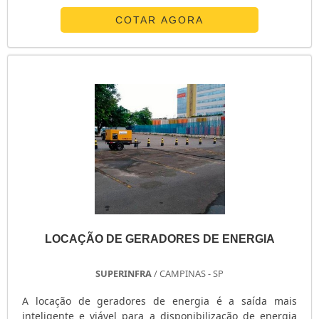
GERADOR DE ENERGIA ELÉTRICA DIESEL
COTAR AGORA
GERADOR DE ENERGIA ELÉTRICA A GASOLINA
GERADOR DE ENERGIA DE PEQUENO PORTE
GERADOR DE ENERGIA DE GRANDE PORTE
GERADOR DE ENERGIA COM MOTOR
GERADOR DE ENERGIA À DIESEL TOYAMA
GERADOR DE ENERGIA A DIESEL STEMAC
GERADOR DE ENERGIA A DIESEL RESIDENCIAL
GERADOR DE ENERGIA A DIESEL GUARULHOS
GERADOR DE ENERGIA A ÁGUA
GERADOR DE ENERGIA 5 KVA
GERADOR DE ENERGIA 450 KVA
LOCAÇÃO DE GERADORES DE ENERGIA
GERADOR DE ENERGIA 300KVA
GERADOR DE ENERGIA 3 KVA
SUPERINFRA
/ CAMPINAS - SP
GERADOR DE ENERGIA 3 KVA PREÇO
A locação de geradores de energia é a saída mais
GERADOR DE ENERGIA 250 KVA
inteligente e viável para a disponibilização de energia