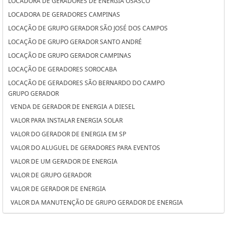
LOCADORA DE GERADORES DE ENERGIA OSASCO
LOCADORA DE GERADORES CAMPINAS
LOCAÇÃO DE GRUPO GERADOR SÃO JOSÉ DOS CAMPOS
LOCAÇÃO DE GRUPO GERADOR SANTO ANDRÉ
LOCAÇÃO DE GRUPO GERADOR CAMPINAS
LOCAÇÃO DE GERADORES SOROCABA
LOCAÇÃO DE GERADORES SÃO BERNARDO DO CAMPO
GRUPO GERADOR
LOCAÇÃO DE GERADORES PARA CASAMENTO SOROCABA
VENDA DE GERADOR DE ENERGIA A DIESEL
LOCAÇÃO DE GERADORES PARA CASAMENTO SÃO BERNARDO DO
VALOR PARA INSTALAR ENERGIA SOLAR
CAMPO
VALOR DO GERADOR DE ENERGIA EM SP
LOCAÇÃO DE GERADORES PARA CASAMENTO OSASCO
VALOR DO ALUGUEL DE GERADORES PARA EVENTOS
LOCAÇÃO DE GERADORES OSASCO
VALOR DE UM GERADOR DE ENERGIA
LOCAÇÃO DE GERADORES DE ENERGIA SÃO JOSÉ DOS CAMPOS
VALOR DE GRUPO GERADOR
LOCAÇÃO DE GERADORES DE ENERGIA SANTO ANDRÉ
VALOR DE GERADOR DE ENERGIA
LOCAÇÃO DE GERADORES DE ENERGIA A DIESEL SOROCABA
VALOR DA MANUTENÇÃO DE GRUPO GERADOR DE ENERGIA
LOCAÇÃO DE GERADORES DE ENERGIA A DIESEL SÃO BERNARDO DO
VALOR ALUGUEL GERADOR
CAMPO