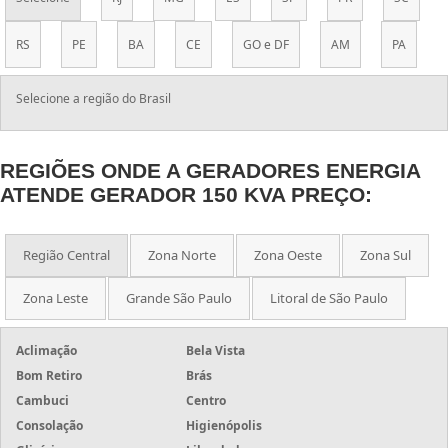
RS
PE
BA
CE
GO e DF
AM
PA
Selecione a região do Brasil
REGIÕES ONDE A GERADORES ENERGIA
ATENDE GERADOR 150 KVA PREÇO:
Região Central
Zona Norte
Zona Oeste
Zona Sul
Zona Leste
Grande São Paulo
Litoral de São Paulo
Aclimação
Bela Vista
Bom Retiro
Brás
Cambuci
Centro
Consolação
Higienópolis