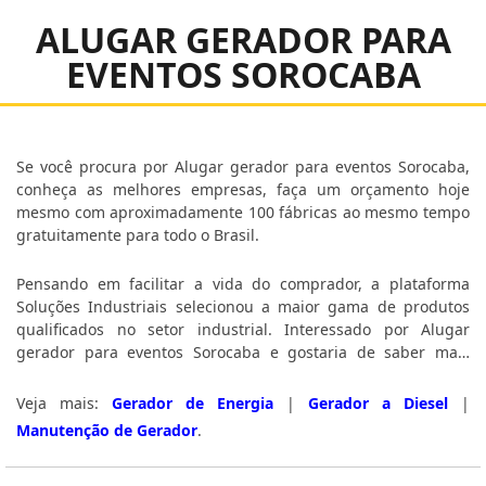
ALUGAR GERADOR PARA
EVENTOS SOROCABA
Se você procura por Alugar gerador para eventos Sorocaba,
conheça as melhores empresas, faça um orçamento hoje
mesmo com aproximadamente 100 fábricas ao mesmo tempo
gratuitamente para todo o Brasil.
Pensando em facilitar a vida do comprador, a plataforma
Soluções Industriais selecionou a maior gama de produtos
qualificados no setor industrial. Interessado por Alugar
gerador para eventos Sorocaba e gostaria de saber mais
informações sobre a empresa clique em uma ou mais das
empresas logo abaixo:
Veja mais:
Gerador de Energia
|
Gerador a Diesel
|
Manutenção de Gerador
.