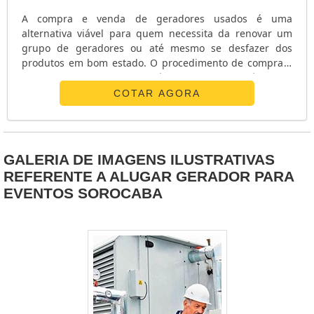
A compra e venda de geradores usados é uma
alternativa viável para quem necessita da renovar um
grupo de geradores ou até mesmo se desfazer dos
produtos em bom estado. O procedimento de compra e
venda acontece depois que é realizada uma análise dos
equipamentos,verificando assim, quais manutenções são
COTAR AGORA
requeridas, assim como se há necessidade de
substituição de peças.Especificações presentes no
serviçoAlém do benefício para os consumidores que se
desfazerem dos materiais, o serviço de comprar e v.
GALERIA DE IMAGENS ILUSTRATIVAS
REFERENTE A ALUGAR GERADOR PARA
EVENTOS SOROCABA