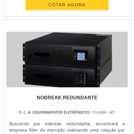
chave de transferência automática ats em uma empresa
COTAR AGORA
inovadora, acha o site da E. C. A. Equipamentos
Eletrônicos. Na companhia é possível encontrar
estabilizador de tensão monofásico e chave ...
NOBREAK REDUNDANTE
E. C. A. EQUIPAMENTOS ELETRÔNICOS
/ CUIABÁ - MT
Buscando por nobreak redundante, encontrará a
empresa líder do mercado realizando uma cotação por