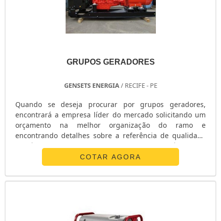
GRUPOS GERADORES
GENSETS ENERGIA
/ RECIFE - PE
Quando se deseja procurar por grupos geradores,
encontrará a empresa líder do mercado solicitando um
orçamento na melhor organização do ramo e
encontrando detalhes sobre a referência de qualidade
da área de atuação. Quando o quesito é grupos
geradores, com os melhores profissionais da Gensets
COTAR AGORA
poderá encontrar eficiência com pagamento
acessível.MAIS DETALHES INTERESSANTES SOBRE OS
GRUPOS GERADORESHá muitas maneiras eficientes de
demonstrar competência e excelência em uma área de
atuação. A Gensets foca seus recursos em produzir uma
estrutura com: Oficina equipada com ferramentas