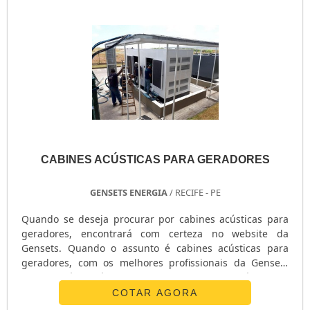
empresa entende que seu melhor destaque é conquistar
a confiança de cada um. Tudo isso só é possível através
do investimento em equipamentos modernos e
profissionais experientes. A Gensets é uma empresa que
tem despontado no segmento por toda seriedade e
qualidade, o que garante a melhor experiência para
parceiros novos e antigos. Aproveite a visita para acessar
o site e saber mais sobre a empresa, os serviços e os
produtos.
CABINES ACÚSTICAS PARA GERADORES
GENSETS ENERGIA
/ RECIFE - PE
Quando se deseja procurar por cabines acústicas para
geradores, encontrará com certeza no website da
Gensets. Quando o assunto é cabines acústicas para
geradores, com os melhores profissionais da Gensets
conseguirá eficiência com pagamento acessível.MAIS
DETALHES SOBRE AS CABINES ACÚSTICAS PARA
COTAR AGORA
GERADORESHá muitas maneiras eficientes de