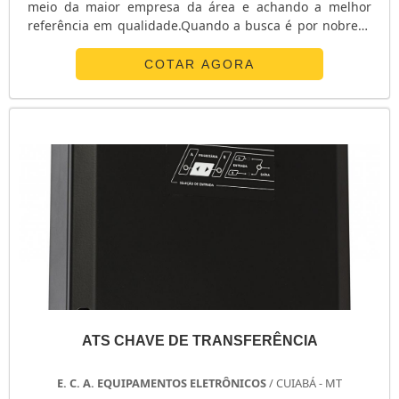
meio da maior empresa da área e achando a melhor
referência em qualidade.Quando a busca é por nobreak
redundante, com os profissionais da E. C. A.
Equipamentos Eletrônicos alcançará proteção com
COTAR AGORA
soluções para sistemas críticos de energia.ALGUNS
DETALHES SOBRE O NOBREAK REDUNDANTEA E. C. A.
Equipamentos Eletrônicos centraliza sua energia em ...
ATS CHAVE DE TRANSFERÊNCIA
E. C. A. EQUIPAMENTOS ELETRÔNICOS
/ CUIABÁ - MT