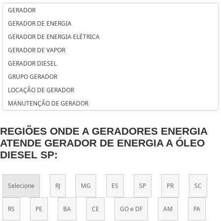
GERADOR DE ENERGIA DE 30 KVA USADO
GERADOR
GERADOR DE ENERGIA DE 20 KVA
GERADOR DE ENERGIA
GERADOR DE ENERGIA CUMMINS
GERADOR DE ENERGIA ELÉTRICA
GERADOR DE ENERGIA COM PARTIDA ELÉTRICA
GERADOR DE VAPOR
GERADOR DE ENERGIA COM MOTOR SP
GERADOR DIESEL
GERADOR DE ENERGIA A DIESEL PEQUENO
GRUPO GERADOR
GERADOR DE ENERGIA A DIESEL PARA RESIDÊNCIA
LOCAÇÃO DE GERADOR
GERADOR DE ENERGIA 110 SP
MANUTENÇÃO DE GERADOR
GERADOR DE ENERGIA 10KVA TRIFÁSICO
GERADOR DE ENERGIA 10KVA DIESEL
REGIÕES ONDE A GERADORES ENERGIA
GERADOR DE ENERGIA 100 KVA
ATENDE GERADOR DE ENERGIA A ÓLEO
GERADOR DE CARGA E CARREGADOR DE BATERIA
DIESEL SP:
GERADOR 1KVA
GERADOR 150 KVA STEMAC PREÇO
Selecione
RJ
MG
ES
SP
PR
SC
GERADOR 110V
GERADOR 10KVA TRIFÁSICO
RS
PE
BA
CE
GO e DF
AM
PA
GERADOR 10KVA PREÇO