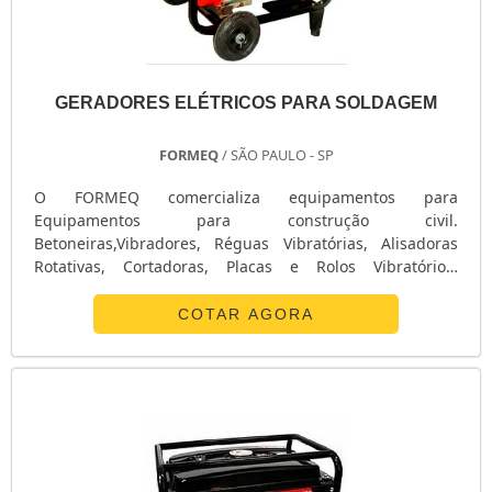
GERADORES ELÉTRICOS PARA SOLDAGEM
FORMEQ
/ SÃO PAULO - SP
O FORMEQ comercializa equipamentos para
Equipamentos para construção civil.
Betoneiras,Vibradores, Réguas Vibratórias, Alisadoras
Rotativas, Cortadoras, Placas e Rolos Vibratórios,
Compactadores de Solos, Rompedores e Andaimes. Os
geradores elétricos para soldagem disponíveis na
COTAR AGORA
FORMEQ distribuidora de várias marcas e que tem
entrega em todo o Brasil com eficiência e ajuda de sua
equipe técnica altamente capacitada e que oferece o
serviço de ass....