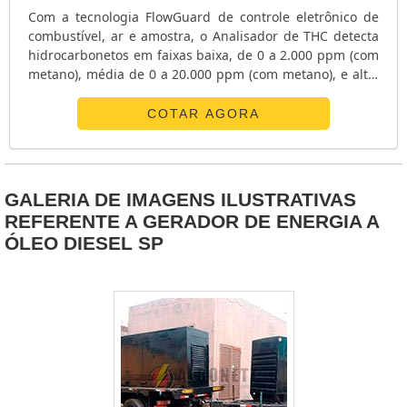
Com a tecnologia FlowGuard de controle eletrônico de
combustível, ar e amostra, o Analisador de THC detecta
hidrocarbonetos em faixas baixa, de 0 a 2.000 ppm (com
metano), média de 0 a 20.000 ppm (com metano), e alta,
de 0 a 100% (com metano), dispondo de ignição
automática FID, com separação automática de amostras,
COTAR AGORA
combustíveis e combustão de ar. O Analisador de THC
oferece flexibilidade e sistema de análise de gás
contínuo e automatizado em to....
GALERIA DE IMAGENS ILUSTRATIVAS
REFERENTE A GERADOR DE ENERGIA A
ÓLEO DIESEL SP