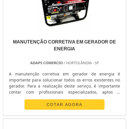
MANUTENÇÃO CORRETIVA EM GERADOR DE
ENERGIA
ADAPS COMERCIO
/ HORTOLÂNDIA - SP
A manutenção corretiva em gerador de energia é
importante para solucionar todos os erros existentes no
gerador. Para a realização deste serviço, é importante
contar com profissionais especializados, aptos a
oferecerem uma excelente mão de obra, contando com o
uso de materiais de primeira linha.MAIS INFORMAÇÕES
COTAR AGORA
SOBRE OS TIPOS DE MANUTENÇÃOVale ressaltar que a
manutenção preventiva deve ser realizada
regularmente, especialmente para que futuras
irregularidades sejam prevenidas. Dessa forma, não se.