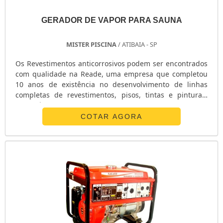
GERADOR DE VAPOR PARA SAUNA
MISTER PISCINA
/ ATIBAIA - SP
Os Revestimentos anticorrosivos podem ser encontrados
com qualidade na Reade, uma empresa que completou
10 anos de existência no desenvolvimento de linhas
completas de revestimentos, pisos, tintas e pinturas.
Disponíveis na categoria RADPISO EVR, os Revestimentos
anticorrosivos tem uso indicado para locais como: Áreas
COTAR AGORA
de manipulação de produtos químicos corrosivos; Diques
de contenção; Salas de baterias e Canaletas com
efluentes industriais. O...
Veja agora
comprar geradores de energia elétrica
, só no
Soluções Industriais você acha os melhores fabricantes..