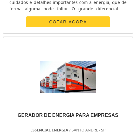
cuidados e detalhes importantes com a energia, que de
forma alguma pode faltar. O grande diferencial do
serviço é o fato de poder utilizar o material apenas no
momento necessário, sem se preocupar com gastos
COTAR AGORA
extras em aquisições e compras.Principais vantagens
proporcionadas pelo serviço Instalação dos
equipamentos, garantindo a eficiência na montagem e a
garantia de operação das máquinas; Suporte té.
GERADOR DE ENERGIA PARA EMPRESAS
ESSENCIAL ENERGIA
/ SANTO ANDRÉ - SP