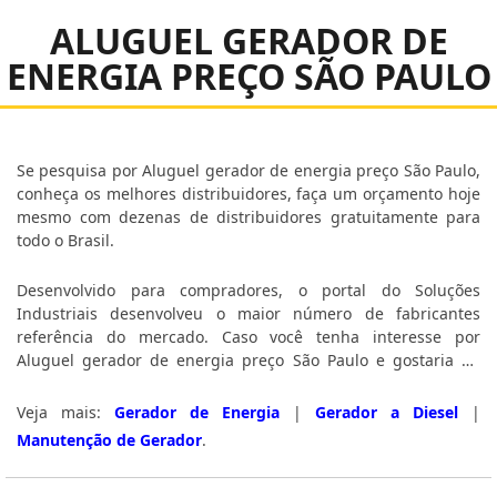
ALUGUEL GERADOR DE
ENERGIA PREÇO SÃO PAULO
Se pesquisa por Aluguel gerador de energia preço São Paulo,
conheça os melhores distribuidores, faça um orçamento hoje
mesmo com dezenas de distribuidores gratuitamente para
todo o Brasil.
Desenvolvido para compradores, o portal do Soluções
Industriais desenvolveu o maior número de fabricantes
referência do mercado. Caso você tenha interesse por
Aluguel gerador de energia preço São Paulo e gostaria de
informações sobre o fornecedor clique em uma ou mais das
empresas logo a seguir:
Veja mais:
Gerador de Energia
|
Gerador a Diesel
|
Manutenção de Gerador
.