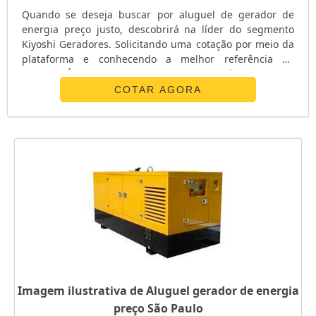
Quando se deseja buscar por aluguel de gerador de
energia preço justo, descobrirá na líder do segmento
Kiyoshi Geradores. Solicitando uma cotação por meio da
plataforma e conhecendo a melhor referência do
mercado.É isso mesmo! Quando a busca é por aluguel
de gerador de energia, com a melhor mão de obra da
COTAR AGORA
Kiyoshi Geradores atingirá proteção com inovação no
atendimento e nos serviços prestados.MAIS
INFORMAÇÕES SOBRE ALUGUEL DE GERADOR DE...
Imagem ilustrativa de Aluguel gerador de energia
preço São Paulo