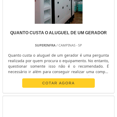
QUANTO CUSTA O ALUGUEL DE UM GERADOR
SUPERINFRA
/ CAMPINAS - SP
Quanto custa o aluguel de um gerador é uma pergunta
realizada por quem procura o equipamento. No entanto,
questionar somente isso não é o recomendado. É
necessário ir além para conseguir realizar uma compra
assertiva, ou seja, que tenha um preço acessível, seja de
qualidade, seguro e tenha uma longa vida útil. Todas
COTAR AGORA
essas questões são importantes, pois refletem na
resposta sobre quanto custa o aluguel do equipamento.
Isso porque estão ligadas com o custo-benefício do
equipamento. Por isso, no mo.