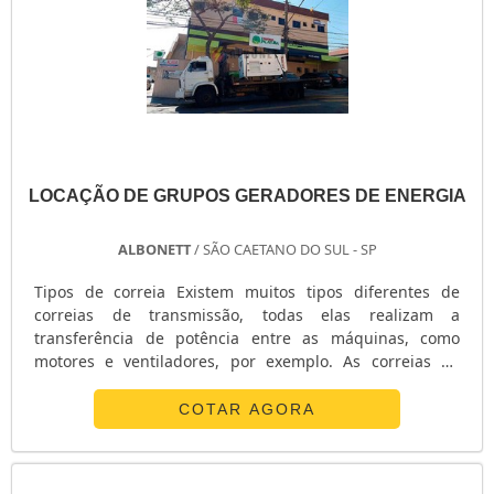
LOCAÇÃO DE GRUPOS GERADORES DE ENERGIA
ALBONETT
/ SÃO CAETANO DO SUL - SP
Tipos de correia Existem muitos tipos diferentes de
correias de transmissão, todas elas realizam a
transferência de potência entre as máquinas, como
motores e ventiladores, por exemplo. As correias de
transmissão estão sujeitas a movimentos rotativos, com
diferentes características dinâmicas. Essas correias são
COTAR AGORA
discos de fricção e dependem do atrito entre a correia e
a polia, que são itens cilíndricos que se movimentam
pela rotação do eixo do m....