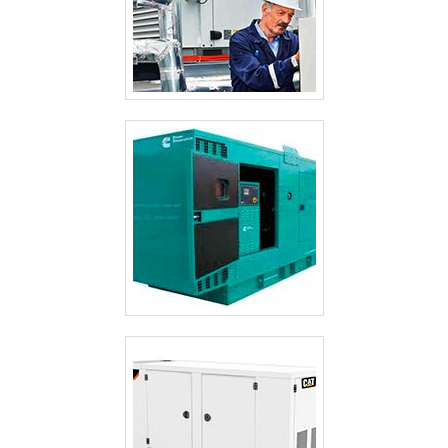
empresa.Isso tudo é a razão pela qual a Gensets é
responsável quando se explana o segmento de geração
de energia em grupos geradores a diesel e a gás. O
objetivo é garantir sempre a melhor opção para o cliente
final. O time conta com trabalhadores eficientes que
terão o maior prazer em auxiliar com suas
dúvidas.GARANTIA DE QUALIDADE
COMPROVADASomente na Gensets tem tudo que se
precisa para geração de energia em grupos geradores a
diesel e a gás. É sempre a opção mais confiável,
disponibilizando itens como bacia de contenção e cabine
de gerador com ótima qualidade e precisão.Com o
objetivo de trazer a satisfação a todos os clientes, a
empresa entende que seu melhor destaque é conquistar
a confiança de cada um. Tudo isso só é possível através
do investimento em equipamentos modernos e
profissionais experientes. A Gensets é uma empresa que
tem se destacado da concorrência pela seriedade e
qualidade, que fecham todo o ciclo de entrega com
excelência para cada cliente. Aproveite a visita para
acessar o site e saber mais sobre a empresa, os serviços
e os produtos.