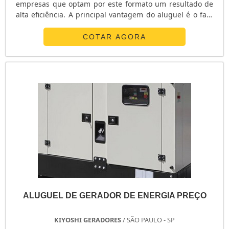
empresas que optam por este formato um resultado de
alta eficiência. A principal vantagem do aluguel é o fato
de o produto ser utilizado apenas para a necessidade do
cliente, descartando gastos com manutenções
COTAR AGORA
posteriores.Principais qualificações do serviço
Atendimento 24 horas por dia, sete dias por semana; É
possível dispor de um g...
ALUGUEL DE GERADOR DE ENERGIA PREÇO
KIYOSHI GERADORES
/ SÃO PAULO - SP