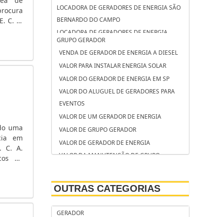
rea de
LOCADORA DE GERADORES DE ENERGIA SÃO
rocura
BERNARDO DO CAMPO
. C. A.
 tensão
LOCADORA DE GERADORES DE ENERGIA
GRUPO GERADOR
OSASCO
VENDA DE GERADOR DE ENERGIA A DIESEL
LOCADORA DE GERADORES CAMPINAS
VALOR PARA INSTALAR ENERGIA SOLAR
LOCAÇÃO DE GRUPO GERADOR SÃO JOSÉ DOS
VALOR DO GERADOR DE ENERGIA EM SP
CAMPOS
VALOR DO ALUGUEL DE GERADORES PARA
LOCAÇÃO DE GRUPO GERADOR SANTO
EVENTOS
ANDRÉ
VALOR DE UM GERADOR DE ENERGIA
LOCAÇÃO DE GRUPO GERADOR CAMPINAS
ndo uma
VALOR DE GRUPO GERADOR
LOCAÇÃO DE GERADORES SOROCABA
cia em
VALOR DE GERADOR DE ENERGIA
LOCAÇÃO DE GERADORES SÃO BERNARDO DO
. C. A.
VALOR DA MANUTENÇÃO DE GRUPO
icos de
CAMPO
GERADOR DE ENERGIA
mentos
LOCAÇÃO DE GERADORES PARA CASAMENTO
VALOR ALUGUEL GERADOR
SOROCABA
OUTRAS CATEGORIAS
TORRE DE ILUMINAÇÃO COM GERADOR
LOCAÇÃO DE GERADORES PARA CASAMENTO
TANQUE DE COMBUSTÍVEL PARA GRUPO
SÃO BERNARDO DO CAMPO
GERADOR