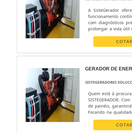
A SisteGerador ofer
funcionamento contín
com diagnósticos pre
prolongar a vida útil do seu gerador. ✅ Manutenção P
filtros e óleo, test
Manutenção Corretiv
COTA
mínimo impacto na o
disponível para at
certificados para gara
GERADOR DE ENER
SISTEGERADORES SOLUC
Quem está à procura 
SISTEGERADOR. Com g
de painéis, garantind
Focando na qualidad
local que ofereça in
planejamento de organi
COTA
seu tempo, entre 