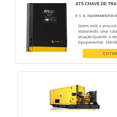
ATS CHAVE DE TR
E. C. A. EQUIPAMENTOS
Quem está à procura 
elaborando uma cota
atuação.Quando o des
Equipamentos Eletrô
POUCO MAIS SOBRE 
canaliza s...
COTA