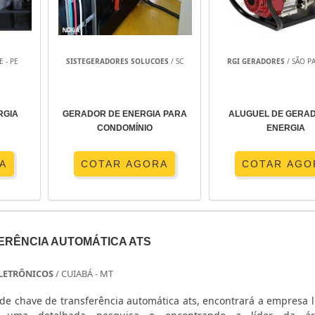
E - PE
SISTEGERADORES SOLUCOES
/ SC
RGI GERADORES
/ SÃO PA
RGIA
GERADOR DE ENERGIA PARA
ALUGUEL DE GERA
CONDOMÍNIO
ENERGIA
A
COTAR AGORA
COTAR AGO
ERÊNCIA AUTOMÁTICA ATS
 ELETRÔNICOS
/ CUIABÁ - MT
de chave de transferência automática ats, encontrará a empresa l