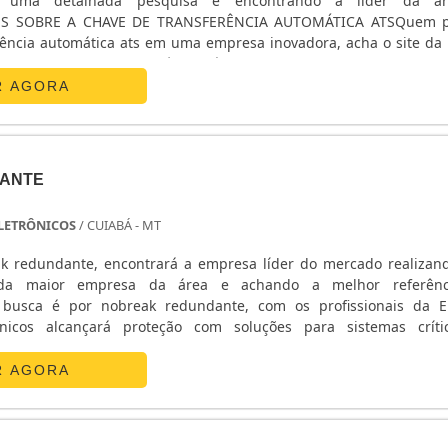
o uma detalhada pesquisa e encontrando a líder da á
ES SOBRE A CHAVE DE TRANSFERÊNCIA AUTOMÁTICA ATSQuem p
rência automática ats em uma empresa inovadora, acha o site da E
nicos. Na companhia é possível encontrar estabilizador de
R AGORA
ANTE
 ELETRÔNICOS
/ CUIABÁ - MT
k redundante, encontrará a empresa líder do mercado realiza
da maior empresa da área e achando a melhor referên
busca é por nobreak redundante, com os profissionais da E
ônicos alcançará proteção com soluções para sistemas crít
ETALHES SOBRE O NOBREAK REDUNDANTEA E. C. A. Equipa
 sua energia em ...
R AGORA