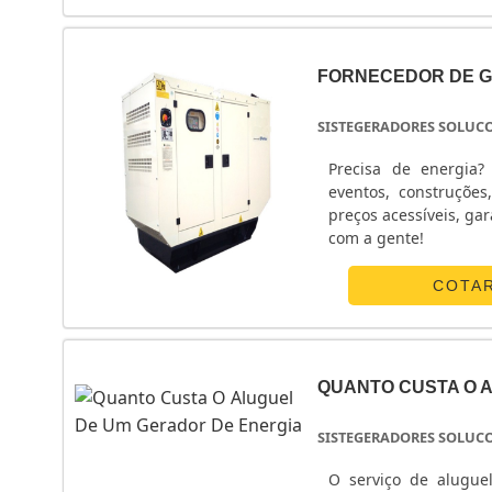
personalizado sobre
formado por funcioná
em contato com o nos
FORNECEDOR DE G
SISTEGERADORES SOLUC
Precisa de energia
eventos, construções
preços acessíveis, ga
com a gente!
COTA
QUANTO CUSTA O 
SISTEGERADORES SOLUC
O serviço de alugue