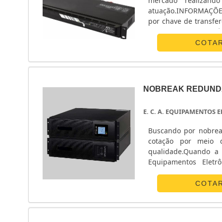
mercado realizand
atuação.INFORMAÇÕ
por chave de transfe
Equipamentos Eletrô
monofásico e chave ...
COTA
NOBREAK REDUND
E. C. A. EQUIPAMENTOS
Buscando por nobrea
cotação por meio 
qualidade.Quando a 
Equipamentos Eletr
energia.ALGUNS D
Eletrônicos centraliza
COTA