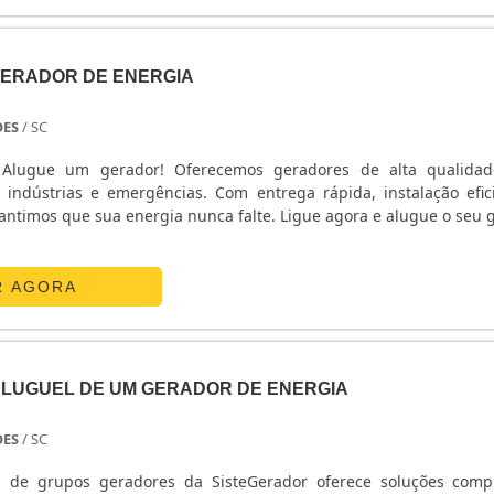
 gerador de energia para condomínio. Nosso quadro de funcion
rios especialistas no segmento, tire um tempinho do seu dia para
so time de atendimento.
ERADOR DE ENERGIA
OES
/ SC
? Alugue um gerador! Oferecemos geradores de alta qualida
, indústrias e emergências. Com entrega rápida, instalação efic
rantimos que sua energia nunca falte. Ligue agora e alugue o seu 
R AGORA
ALUGUEL DE UM GERADOR DE ENERGIA
OES
/ SC
l de grupos geradores da SisteGerador oferece soluções comp