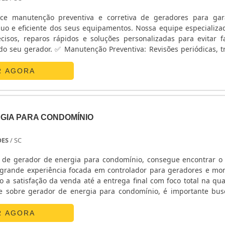
ece manutenção preventiva e corretiva de geradores para gar
uo e eficiente dos seus equipamentos. Nossa equipe especializa
cisos, reparos rápidos e soluções personalizadas para evitar f
reventiva: Revisões periódicas, troca de
es de carga e inspeção completa para evitar problemas inesper
a: Atendimento emergencial para falhas, garantindo rápida so
R AGORA
peração. ✅ Assistência Técnica 24/7: Suporte especializado
ender sua demanda. ✅ Peças Originais: Utilização de compo
ntir máxima eficiência e durabilidade.
GIA PARA CONDOMÍNIO
OES
/ SC
de gerador de energia para condomínio, consegue encontrar o 
rande experiência focada em controlador para geradores e m
o a satisfação da venda até a entrega final com foco total na qua
e sobre gerador de energia para condomínio, é importante bu
ovação e tecnologia de ponta, pontos importantes que ficam de 
zações que não trabalham com seriedade e profissionalismo. Otimize
R AGORA
em contato agora mesmo com nossa equipe para um atend