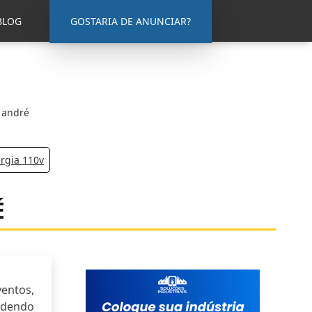
BLOG
GOSTARIA DE ANUNCIAR?
 andré
rgia 110v
É
entos,
ndendo