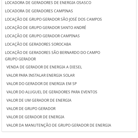
LOCADORA DE GERADORES DE ENERGIA OSASCO
LOCADORA DE GERADORES CAMPINAS
LOCAÇÃO DE GRUPO GERADOR SÃO JOSÉ DOS CAMPOS
LOCAÇÃO DE GRUPO GERADOR SANTO ANDRÉ
LOCAÇÃO DE GRUPO GERADOR CAMPINAS
LOCAÇÃO DE GERADORES SOROCABA
LOCAÇÃO DE GERADORES SÃO BERNARDO DO CAMPO
GRUPO GERADOR
LOCAÇÃO DE GERADORES PARA CASAMENTO SOROCABA
VENDA DE GERADOR DE ENERGIA A DIESEL
LOCAÇÃO DE GERADORES PARA CASAMENTO SÃO BERNARDO DO
VALOR PARA INSTALAR ENERGIA SOLAR
CAMPO
VALOR DO GERADOR DE ENERGIA EM SP
LOCAÇÃO DE GERADORES PARA CASAMENTO OSASCO
VALOR DO ALUGUEL DE GERADORES PARA EVENTOS
LOCAÇÃO DE GERADORES OSASCO
VALOR DE UM GERADOR DE ENERGIA
LOCAÇÃO DE GERADORES DE ENERGIA SÃO JOSÉ DOS CAMPOS
VALOR DE GRUPO GERADOR
LOCAÇÃO DE GERADORES DE ENERGIA SANTO ANDRÉ
VALOR DE GERADOR DE ENERGIA
LOCAÇÃO DE GERADORES DE ENERGIA A DIESEL SOROCABA
VALOR DA MANUTENÇÃO DE GRUPO GERADOR DE ENERGIA
LOCAÇÃO DE GERADORES DE ENERGIA A DIESEL SÃO BERNARDO DO
VALOR ALUGUEL GERADOR
CAMPO