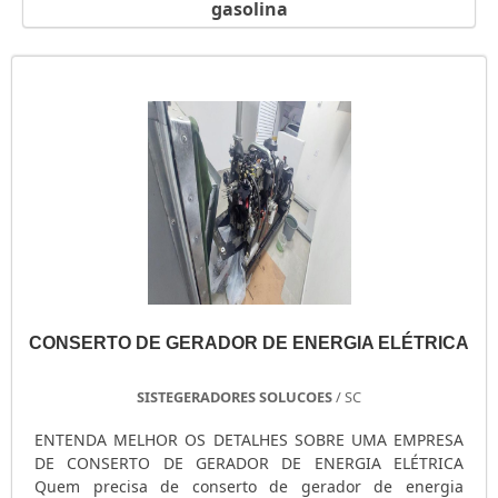
gasolina
GERADOR PORTÁTIL A GASOLINA
GERADOR PORTÁTIL A DIESEL
GERADOR PEQUENO DE ENERGIA
GERADOR PEQUENO A GASOLINA
GERADOR PARA SHOW
GERADOR PARA RESIDÊNCIA
GERADOR PARA RESIDÊNCIA PREÇO
GERADOR PARA LOCAÇÃO SÃO PAULO
GERADOR PARA AR CONDICIONADO
GERADOR MOTOMIL
GERADOR MENOR PREÇO
CONSERTO DE GERADOR DE ENERGIA ELÉTRICA
GERADOR ELÉTRICO DIESEL
GERADOR ELÉTRICO DIESEL USADO
SISTEGERADORES SOLUCOES
/ SC
GERADOR ELÉTRICO A DIESEL
GERADOR DIESEL TRIFÁSICO
ENTENDA MELHOR OS DETALHES SOBRE UMA EMPRESA
DE CONSERTO DE GERADOR DE ENERGIA ELÉTRICA
GERADOR DIESEL RESIDENCIAL
Quem precisa de conserto de gerador de energia
GERADOR DIESEL PORTÁTIL