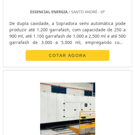
ESSENCIAL ENERGIA
/ SANTO ANDRÉ - SP
De dupla cavidade, a Sopradora semi automática pode
produzir até 1.200 garrafash, com capacidade de 250 a
900 ml, até 1.100 garrafash de 1.000 a 2.500 ml e até 500
garrafash de 3.000 a 5.000 ml, empregando como
matéria-prima na sua confecção o PET (polietileno
tereftalato). A Sopradora semi automática contém:
COTAR AGORA
alimentador rotativo de pré-forma, túnel de aquecimento
com resistências elétricas, molde duplo, descarga
automática de vasilhame com ra....