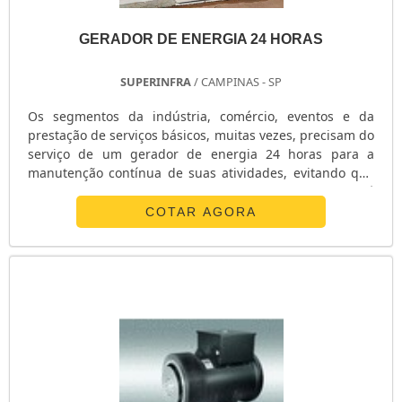
GERADOR DE ENERGIA 24 HORAS
SUPERINFRA
/ CAMPINAS - SP
Os segmentos da indústria, comércio, eventos e da
prestação de serviços básicos, muitas vezes, precisam do
serviço de um gerador de energia 24 horas para a
manutenção contínua de suas atividades, evitando que
haja qualquer tipo de comprometimento. O processo é
disponibilizado por empresas que realizam a locação de
COTAR AGORA
geradores de energia elétrica, fornecendo os
equipamentos e dando a devida assistência para que o
equipamento seja mantido em funcionamento, gerando
a energia necessária para cada situ.