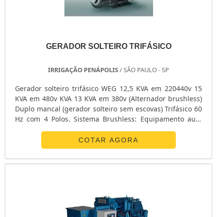
GERADOR SOLTEIRO TRIFÁSICO
IRRIGAÇÃO PENÁPOLIS
/ SÃO PAULO - SP
Gerador solteiro trifásico WEG 12,5 KVA em 220440v 15
KVA em 480v KVA 13 KVA em 380v (Alternador brushless)
Duplo mancal (gerador solteiro sem escovas) Trifásico 60
Hz com 4 Polos. Sistema Brushless: Equipamento auto
regulado e autoexcitado por sistema sem escovas por
meio de excitratriz independente ao campo principal
COTAR AGORA
sem utilização de anéis e escovas. Possui proteção para o
regulador em baixa frequência (queda na rotação do
motor). Em caso de....