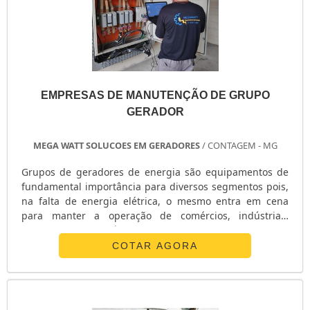
EMPRESAS DE MANUTENÇÃO DE GRUPO
GERADOR
MEGA WATT SOLUCOES EM GERADORES
/ CONTAGEM - MG
Grupos de geradores de energia são equipamentos de
fundamental importância para diversos segmentos pois,
na falta de energia elétrica, o mesmo entra em cena
para manter a operação de comércios, indústrias,
hospitais, condomínios, etc. Para garantir o bom
funcionamento destes equipamentos, é crucial contar
COTAR AGORA
com os serviços de conceituadas empresas de
manutenção de grupo gerador.DETALHES SOBRE O
FUNCIONAMENTO DO SERVIÇOContando com
experientes profissionais nos quadros, as empresas