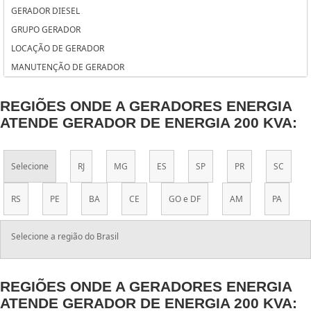
PREÇO DE ALUGUEL DE GRUPO GERADOR
GERADOR DIESEL
PREÇO DE ALUGUEL DE GERADOR PARA FESTA
GRUPO GERADOR
PREÇO DA MANUTENÇÃO DE GERADORES SP
LOCAÇÃO DE GERADOR
PREÇO DA INSTALAÇÃO DO SISTEMA FOTOVOLTAICO
MANUTENÇÃO DE GERADOR
PREÇO ALUGUEL GERADOR CASAMENTO
PLANO MANUTENÇÃO PREVENTIVA GRUPO GERADOR
REGIÕES ONDE A GERADORES ENERGIA
MANUTENÇÃO CORRETIVA GERADOR DE ENERGIA ELETRICA
ATENDE GERADOR DE ENERGIA 200 KVA:
MANUTENÇÃO CORRETIVA EM GERADOR DE ENERGIA EM SP
LOJA DE GERADORES DE ENERGIA
Selecione
RJ
MG
ES
SP
PR
SC
LOCADORA DE GERADORES SÃO PAULO
LOCADORA DE GERADORES DE ENERGIA
RS
PE
BA
CE
GO e DF
AM
PA
LOCADORA DE GERADORES DE ENERGIA GUARULHOS
LOCAÇÃO GERADOR SP
Selecione a região do Brasil
KIT ENERGIA SOLAR RESIDENCIAL PREÇO
INSTALAÇÃO DE SISTEMA FOTOVOLTAICO
INSTALAÇÃO DE SISTEMA DE ENERGIA SOLAR
REGIÕES ONDE A GERADORES ENERGIA
ATENDE GERADOR DE ENERGIA 200 KVA:
GRUPO MOTOR GERADOR DIESEL