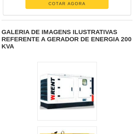
fator de segurança 5:1. A capacidade de carga do
COTAR AGORA
pegador de tambor é de 500 a 800 kg com dimensão do
olhal em suspensão de 80 x 60 e diâmetro do tambor de
560 mm. O pegador de tambor é um e....
GALERIA DE IMAGENS ILUSTRATIVAS
REFERENTE A GERADOR DE ENERGIA 200
KVA