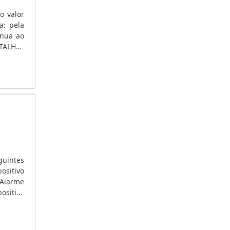
GERADORES
o valor
PLANO DE MANUTENÇÃO EM GERADORES
a: pela
ínua ao
CONTRATO DE MANUTENÇÃO PREVENTIVA E
ETALHES
CORRETIVA DE GERADORES
, sendo
CUSTO MANUTENÇÃO GERADOR DIESEL
INSTALAÇÃO E MANUTENÇÃO DE GERADORES
MANUTENÇÃO MECÂNICA DE GERADORES
INDUSTRIAIS MÉDIO E GRANDE PORTE
guintes
aAlarme
ositivo