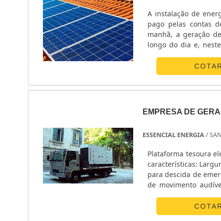
A instalação de ener
pago pelas contas d
manhã, a geração de
longo do dia e, nest
SOBRE O USO DO SIS
contabilizado pelo rel
COTA
EMPRESA DE GERA
ESSENCIAL ENERGIA
/ SA
Plataforma tesoura el
características: Largura 0,90 m Esterçamento de 90ºExtensão manual do deck 1.4 m Dispositivo
para descida de emer
de movimento audível
antitombamento Sistem
COTA