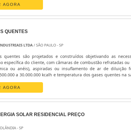
timos a satisfação dos clientes através de um atendimento singul
o entanto, deseja aperfeiçoar o funcionamen.
R AGORA
s treinados e altamente qualificados. A Strazmaq é uma empresa 
ado pela idoneidade em tudo que faz, garantindo uma entr
 ponta..
ES QUENTES
INDUSTRIAIS LTDA
/ SÃO PAULO - SP
 quentes são projetados e construídos objetivando as neces
ão específica do cliente, com câmaras de combustão refratadas ou
nica ou anéis), aspiradas ou insuflamento de ar de diluição f
 500.000 a 30.000.000 kcalh e temperatura dos gases quentes na s
200 a 1.000ºC, podendo queimar qualquer tipo de combustível líquido ou gasoso. ...
R AGORA
 interessar por
Manutenção de geradores sp
, só aqui no Portal 
char os melhores fabricantes de todo o Brasil..
NERGIA SOLAR RESIDENCIAL PREÇO
OLÂNDIA - SP