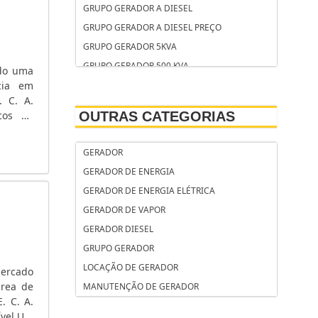
GRUPO GERADOR A DIESEL
GRUPO GERADOR A DIESEL PREÇO
GRUPO GERADOR 5KVA
GRUPO GERADOR 500 KVA
ndo uma
cia em
GRUPO GERADOR 500 KVA PREÇO
. C. A.
GERADOR SOLAR
icos de
OUTRAS CATEGORIAS
GERADOR SOLAR RESIDENCIAL PREÇO
mentos
GERADOR RESIDENCIAL
GERADOR
GERADOR RESIDENCIAL SILENCIOSO
GERADOR DE ENERGIA
GERADOR KVA
GERADOR DE ENERGIA ELÉTRICA
GERADOR INSTANTÂNEO DE VAPOR
GERADOR DE VAPOR
GERADOR INDUSTRIAL
GERADOR DIESEL
GERADOR INDUSTRIAL PREÇO
GRUPO GERADOR
GERADOR INDUSTRIAL DE ENERGIA
LOCAÇÃO DE GERADOR
mercado
GERADOR INDUSTRIAL A DIESEL
área de
MANUTENÇÃO DE GERADOR
GERADOR HONDA
. C. A.
GERADOR HONDA PORTÁTIL
ível.UM