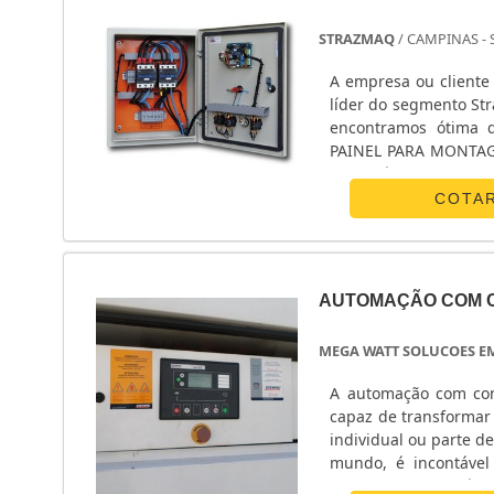
STRAZMAQ
/ CAMPINAS - 
A empresa ou cliente
líder do segmento St
encontramos ótima 
PAINEL PARA MONTAGE
e excelência em uma
estrutura com: Escri
COTA
suficiente para ate
geradores de energi
obstante, quando fa
empresa que tenha pr
AUTOMAÇÃO COM 
mas de grande valia 
são a razão pela qu
MEGA WATT SOLUCOES E
painéis elétricos e m
melhor para fidelizar
A automação com con
esperando seu conta
capaz de transformar
QUALIDADE COMPROVA
individual ou parte 
painéis elétricos e m
mundo, é incontáve
oferece itens varia
manuais na residênci