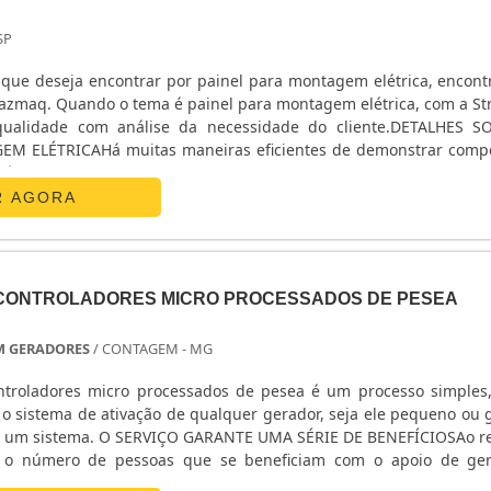
SP
 que deseja encontrar por painel para montagem elétrica, encont
razmaq. Quando o tema é painel para montagem elétrica, com a S
qualidade com análise da necessidade do cliente.DETALHES 
M ELÉTRICAHá muitas maneiras eficientes de demonstrar comp
 área de atuação. A Strazmaq foca seus recursos em proporcio
tório de alta qualidade onde são realizadas as atividades; Es
R AGORA
nder todas as demandas; Produtos homologados por várias fábr
a. Tudo pensando em painel para montagem elétrica com precis
lamos em painel para montagem elétrica, sempre deve-se bus
odutos e serviços com ótima qualidade e eficiência, pequenos de
CONTROLADORES MICRO PROCESSADOS DE PESEA
para saber a procedência e seriedade da empresa.Esses e outros 
al a Strazmaq é segura quando tratamos do segmento de fabric
M GERADORES
/ CONTAGEM - MG
ódulos eletrônicos controladores. O objetivo é disponibilizar o qu
 os clientes, contando com um time de colaboradores proativos qu
troladores micro processados de pesea é um processo simples
to para tirar todas as suas dúvidas e melhor atender.EFICI
 o sistema de ativação de qualquer gerador, seja ele pequeno ou 
DANa Strazmaq tem o que há de melhor no mercado de fabric
de um sistema. O SERVIÇO GARANTE UMA SÉRIE DE BENEFÍCIOSAo r
ódulos eletrônicos controladores. Com foco na experiência dos cl
l o número de pessoas que se beneficiam com o apoio de ge
dos como USCA MG6001 e painel MG1K4 com ótima qualidade e ex
a, local de trabalho, ou ainda, em locais onde frequenta. Um