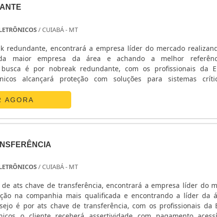
ANTE
 ELETRÔNICOS
/ CUIABÁ - MT
k redundante, encontrará a empresa líder do mercado realiza
da maior empresa da área e achando a melhor referên
busca é por nobreak redundante, com os profissionais da E
ônicos alcançará proteção com soluções para sistemas crít
ETALHES SOBRE O NOBREAK REDUNDANTEA E. C. A. Equipa
 sua energia em ...
R AGORA
ANSFERÊNCIA
 ELETRÔNICOS
/ CUIABÁ - MT
de ats chave de transferência, encontrará a empresa líder do 
ção na companhia mais qualificada e encontrando a líder da 
ejo é por ats chave de transferência, com os profissionais da E
nicos o cliente receberá assertividade com pagamento acess