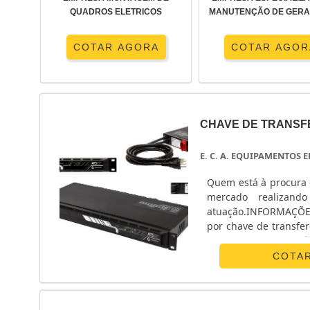
QUADROS ELETRICOS
MANUTENÇÃO DE GER
COTAR AGORA
COTAR AGOR
CHAVE DE TRANSF
E. C. A. EQUIPAMENTOS
Quem está à procura 
mercado realizand
atuação.INFORMAÇÕ
por chave de transfe
Equipamentos Eletrô
monofásico e chave ...
COTA