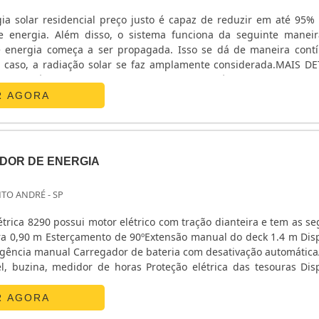
gia solar residencial preço justo é capaz de reduzir em até 95% 
e energia. Além disso, o sistema funciona da seguinte maneir
 energia começa a ser propagada. Isso se dá de maneira cont
e caso, a radiação solar se faz amplamente considerada.MAIS D
TEMAJá durante o dia, o excesso gerado é injetado na rede
ógio para poder ser utilizado de maneira .
R AGORA
DOR DE ENERGIA
NTO ANDRÉ - SP
étrica 8290 possui motor elétrico com tração dianteira e tem as se
gência manual Carregador de bateria com desativação automátic
, buzina, medidor de horas Proteção elétrica das tesouras Disp
a de controle de baterias com proteção de bloqueio de baixa ....
R AGORA