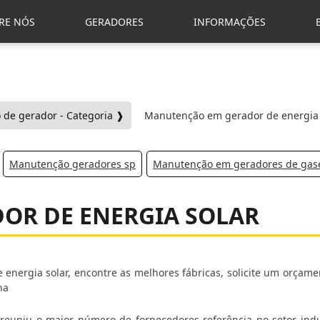
RE NÓS
GERADORES
INFORMAÇÕES
de gerador - Categoria ❱
Manutenção em gerador de energia 
Manutenção geradores sp
Manutenção em geradores de gase
OR DE ENERGIA SOLAR
nergia solar, encontre as melhores fábricas, solicite um orçame
ha
reuniu o maior número de fornecedores referência no setor indus