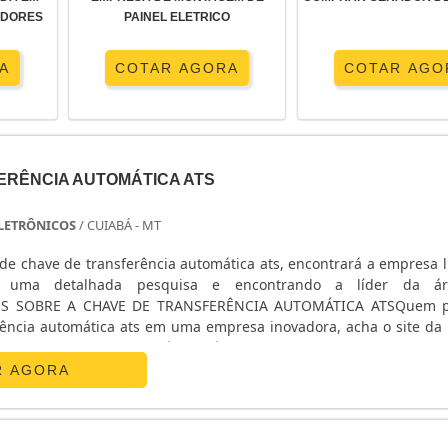
ADORES
PAINEL ELETRICO
A
COTAR AGORA
COTAR AGO
ERÊNCIA AUTOMÁTICA ATS
 ELETRÔNICOS
/ CUIABÁ - MT
de chave de transferência automática ats, encontrará a empresa l
o uma detalhada pesquisa e encontrando a líder da á
ES SOBRE A CHAVE DE TRANSFERÊNCIA AUTOMÁTICA ATSQuem p
rência automática ats em uma empresa inovadora, acha o site da E
nicos. Na companhia é possível encontrar estabilizador de
R AGORA