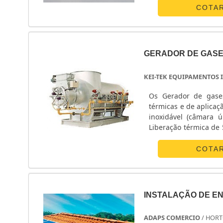
custo-benefício.Garan
igualmente grande, n
COTA
meio de profissionai
despontado no merc
excelência de ponta a
GERADOR DE GAS
KEI-TEK EQUIPAMENTOS 
Os Gerador de gases
térmicas e de aplicaç
inoxidável (câmara ú
Liberação térmica de
COTA
Você também pode se
Industriais você vai a
INSTALAÇÃO DE E
ADAPS COMERCIO
/ HORT