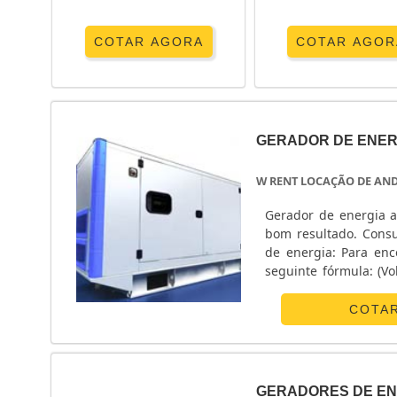
COTAR AGORA
COTAR AGOR
GERADOR DE ENER
W RENT LOCAÇÃO DE AN
Gerador de energia a
bom resultado. Consu
de energia: Para en
seguinte fórmula: (Vo
livre de poeira e aber
COTA
GERADORES DE EN