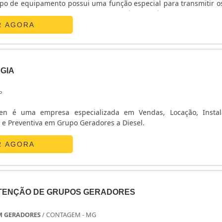
ega Watt, empresa referência na região metropolitana d
ade dentro do sistema. Para isso não é necessário mais do que ....
 mercado manutenção de grupos geradores e motobombas, for
R AGORA
s para diversos clientes..
GIA
P
n é uma empresa especializada em Vendas, Locação, Instal
 e Preventiva em Grupo Geradores a Diesel.
R AGORA
TENÇÃO DE GRUPOS GERADORES
M GERADORES
/ CONTAGEM - MG