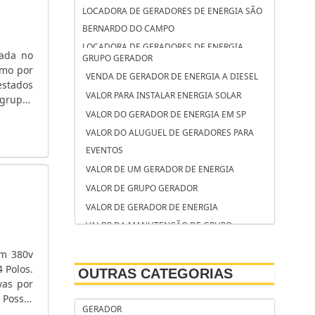
LOCADORA DE GERADORES DE ENERGIA SÃO
BERNARDO DO CAMPO
LOCADORA DE GERADORES DE ENERGIA
zada no
GRUPO GERADOR
OSASCO
omo por
VENDA DE GERADOR DE ENERGIA A DIESEL
LOCADORA DE GERADORES CAMPINAS
estados
VALOR PARA INSTALAR ENERGIA SOLAR
 grupos
LOCAÇÃO DE GRUPO GERADOR SÃO JOSÉ DOS
almente
VALOR DO GERADOR DE ENERGIA EM SP
CAMPOS
VALOR DO ALUGUEL DE GERADORES PARA
LOCAÇÃO DE GRUPO GERADOR SANTO
EVENTOS
ANDRÉ
VALOR DE UM GERADOR DE ENERGIA
LOCAÇÃO DE GRUPO GERADOR CAMPINAS
VALOR DE GRUPO GERADOR
LOCAÇÃO DE GERADORES SOROCABA
VALOR DE GERADOR DE ENERGIA
LOCAÇÃO DE GERADORES SÃO BERNARDO DO
VALOR DA MANUTENÇÃO DE GRUPO
CAMPO
GERADOR DE ENERGIA
LOCAÇÃO DE GERADORES PARA CASAMENTO
em 380v
VALOR ALUGUEL GERADOR
SOROCABA
 Polos.
OUTRAS CATEGORIAS
TORRE DE ILUMINAÇÃO COM GERADOR
vas por
LOCAÇÃO DE GERADORES PARA CASAMENTO
 Possui
TANQUE DE COMBUSTÍVEL PARA GRUPO
SÃO BERNARDO DO CAMPO
GERADOR
.