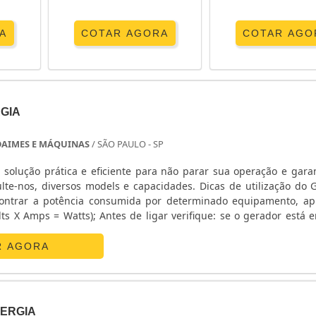
A
COTAR AGORA
COTAR AGO
GIA
DAIMES E MÁQUINAS
/ SÃO PAULO - SP
 solução prática e eficiente para não parar sua operação e gara
lte-nos, diversos models e capacidades. Dicas de utilização do 
contrar a potência consumida por determinado equipamento, ap
lts X Amps = Watts); Antes de ligar verifique: se o gerador está e
to para receber boa ventilação; Certifique - se que o gerador e...
R AGORA
ERGIA