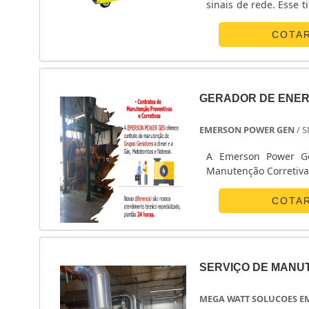
sinais de rede. Esse tipo de equipamento possui uma função especial para transmitir os sinais
DE MOTO BOMBASA M
com ainda mais qualid
Horizonte, atua no
COTA
excelência nos serviço
GERADOR DE ENER
EMERSON POWER GEN
/ S
A Emerson Power Ge
Manutenção Corretiva
COTA
SERVIÇO DE MANU
MEGA WATT SOLUCOES E