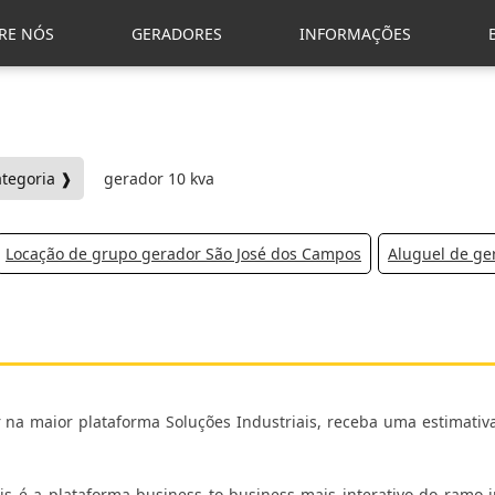
RE NÓS
GERADORES
INFORMAÇÕES
ategoria ❱
gerador 10 kva
Locação de grupo gerador São José dos Campos
Aluguel de ge
 na maior plataforma Soluções Industriais, receba uma estimativa
s é a plataforma business to business mais interativo do ramo in