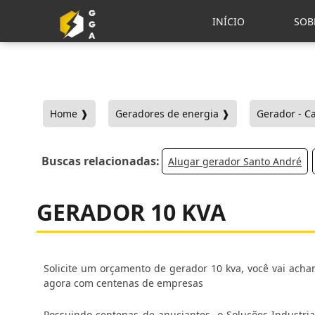
INÍCIO
SOB
Home ❱
Geradores de energia ❱
Gerador - C
Buscas relacionadas:
Alugar gerador Santo André
GERADOR 10 KVA
Solicite um orçamento de gerador 10 kva, você vai achar
agora com centenas de empresas
Possuindo centenas de anuciantes, o Soluções Industriai