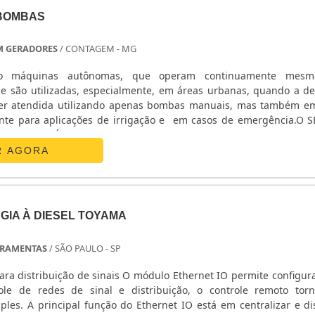
 BOMBAS
M GERADORES
/ CONTAGEM - MG
o máquinas autônomas, que operam continuamente mes
e são utilizadas, especialmente, em áreas urbanas, quando a 
er atendida utilizando apenas bombas manuais, mas também e
ente para aplicações de irrigação e em casos de emergência.O 
DE BENEFÍCIOSComo este equipamento desempenha ações vit
 o pleno funcionamento, e por essa razão, o reparo de moto bomb
R AGORA
sionais experientes, que compreendam a estrutura e o funcionam
o reparo da máquina sejam bem sucedido, é importante segu
es:Verificar todas as partes do equipamento: antes de iniciar o re
sional deve certificar-se de verificar as três partes princip
GIA À DIESEL TOYAMA
ento, a saber: o motor, que fornece o bombeamento necessário;
nergia para a bomba e, por fim, a própria bomba, que exe
RRAMENTAS
/ SÃO PAULO - SP
rça gerada pelos outros componentes;Identificação do problem
, é momento de identificar o problema. Assim, dependendo da razão
inais O módulo Ethernet IO permite configuração na
nserto do equipamento pode demandar reparo na estrutura da 
ole de redes de sinal e distribuição, o controle remoto tor
ção de algumas peças;Após os passos a seguir, chegou a hora de e
les. A principal função do Ethernet IO está em centralizar e dis
bas, garantindo o perfeito funcionamento.A EMPRESA CERTA DE