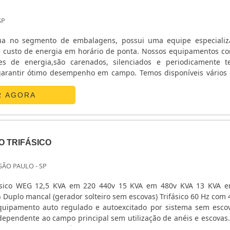
SP
ua no segmento de embalagens, possui uma equipe especiali
 custo de energia em horário de ponta. Nossos equipamentos c
s de energia,são carenados, silenciados e periodicamente t
garantir ótimo desempenho em campo. Temos disponíveis vários
gia para locação .Esses grupoos de geradores de energia, ger
R AGORA
O TRIFÁSICO
 SÃO PAULO - SP
ifásico WEG 12,5 KVA em 220 440v 15 KVA em 480v KVA 13 KVA 
) Duplo mancal (gerador solteiro sem escovas) Trifásico 60 Hz com 4
quipamento auto regulado e autoexcitado por sistema sem esco
ndependente ao campo principal sem utilização de anéis e escovas.
ador em baixa frequência (queda na rotação do motor). Em caso d..