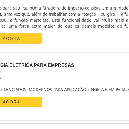
o para São PauloUma furadeira de impacto consiste em um model
, uma vez que, além de trabalhar com a rotação – ou giro –, a fu
ssui a função martelete. Esta funcionalidade vai muito mais 
plica uma força extra maior do que os demais modelos de fu
do, e esta força é responsável por ajudar na perfuração. Uma emp
e impacto é a mais r.
R AGORA
GIA ELETRICA PARA EMPRESAS
P
SILENCIADOS, MODERNOS PARA APLICAÇÃO SINGELA E EM PARAL
R AGORA