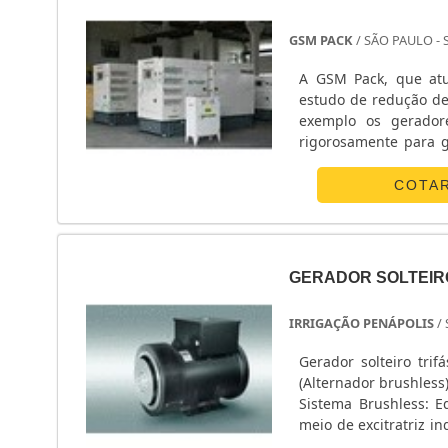
GSM PACK
/ SÃO PAULO - 
A GSM Pack, que at
estudo de redução de
exemplo os geradore
rigorosamente para 
de geradores de ener
variam de 15 kVA...
COTA
GERADOR SOLTEIR
IRRIGAÇÃO PENÁPOLIS
/
Gerador solteiro tr
(Alternador brushless
Sistema Brushless: E
meio de excitratriz i
proteção para o regul