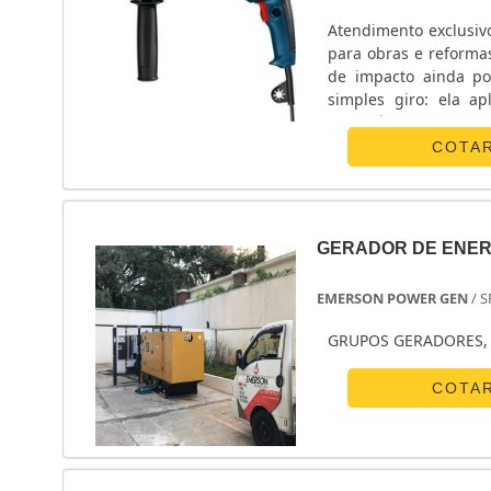
Atendimento exclusiv
para obras e reformas
de impacto ainda po
simples giro: ela a
disponíveis no merca
locação de furadeira d
COTA
GERADOR DE ENER
EMERSON POWER GEN
/ S
GRUPOS GERADORES, 
COTA