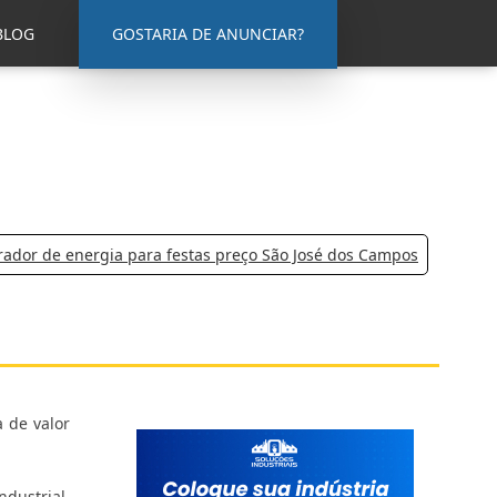
BLOG
GOSTARIA DE ANUNCIAR?
rador de energia para festas preço São José dos Campos
 de valor
dustrial.