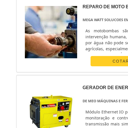
REPARO DE MOTO
MEGA WATT SOLUCOES E
As motobombas sã
intervenção humana, 
por água não pode s
agrícolas, especialm
GARANTE UMA SÉRIE 
fundamental garantir
COTA
ser feito por profis
máquina. Para que 
sequência de atividad
motobombas, o profis
GERADOR DE ENER
compõem este equipam
motor, que envia e
DE MEO MÁQUINAS E FE
bombeamento com a fo
a verificação inicial
Módulo Ethernet IO para distribuição de s
funcionamento, o co
monitoração e contr
ou apenas a substitui
transmissão mais simp
o reparo de motobom