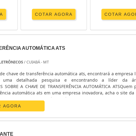
A
COTAR AGORA
COTAR AGO
ERÊNCIA AUTOMÁTICA ATS
 ELETRÔNICOS
/ CUIABÁ - MT
de chave de transferência automática ats, encontrará a empresa l
o uma detalhada pesquisa e encontrando a líder da á
ES SOBRE A CHAVE DE TRANSFERÊNCIA AUTOMÁTICA ATSQuem p
rência automática ats em uma empresa inovadora, acha o site da E
nicos. Na companhia é possível encontrar estabilizador de
R AGORA
ANTE