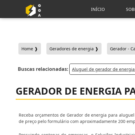
INÍCIO
SOB
Home ❱
Geradores de energia ❱
Gerador - C
Buscas relacionadas:
Aluguel de gerador de energi
GERADOR DE ENERGIA P
Receba orçamentos de Gerador de energia para aluguel 
de preço pelo formulário com aproximadamente 200 empr
Possuindo centenas de empresas, o Soluções Industriais