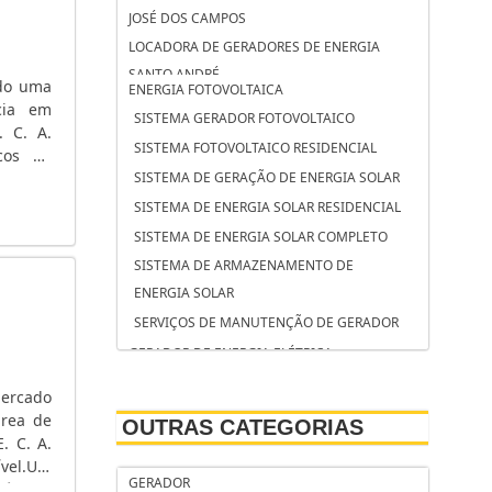
JOSÉ DOS CAMPOS
LOCADORA DE GERADORES DE ENERGIA
SANTO ANDRÉ
ndo uma
ENERGIA FOTOVOLTAICA
LOCADORA DE GERADORES DE ENERGIA
cia em
SISTEMA GERADOR FOTOVOLTAICO
CAMPINAS
. C. A.
SISTEMA FOTOVOLTAICO RESIDENCIAL
icos de
LOCAÇÃO DE GRUPO GERADOR SOROCABA
mentos
SISTEMA DE GERAÇÃO DE ENERGIA SOLAR
LOCAÇÃO DE GRUPO GERADOR SÃO
SISTEMA DE ENERGIA SOLAR RESIDENCIAL
BERNARDO DO CAMPO
SISTEMA DE ENERGIA SOLAR COMPLETO
LOCAÇÃO DE GRUPO GERADOR OSASCO
SISTEMA DE ARMAZENAMENTO DE
LOCAÇÃO DE GERADORES SP PREÇO
ENERGIA SOLAR
LOCAÇÃO DE GERADORES SÃO JOSÉ DOS
SERVIÇOS DE MANUTENÇÃO DE GERADOR
CAMPOS
GERADOR DE ENERGIA ELÉTRICA
LOCAÇÃO DE GERADORES SANTO ANDRÉ
SERVIÇO DE MANUTENÇÃO DE GRUPOS
LOCAÇÃO DE GERADORES PARA CASAMENTO
mercado
GERADORES
SÃO JOSÉ DOS CAMPOS
área de
OUTRAS CATEGORIAS
SERVIÇO DE MANUTENÇÃO CORRETIVA EM
. C. A.
LOCAÇÃO DE GERADORES PARA CASAMENTO
GERADOR DE ENERGIA
ível.UM
SANTO ANDRÉ
GERADOR
ônicos