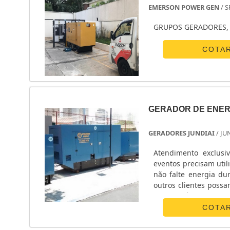
EMERSON POWER GEN
/ S
GRUPOS GERADORES, 
COTA
GERADOR DE ENERG
GERADORES JUNDIAI
/ JU
Atendimento exclusi
eventos precisam uti
não falte energia d
outros clientes poss
que trará o melhor
GERADORESResistênci
COTA
gerador de energia a 
menor, o que result