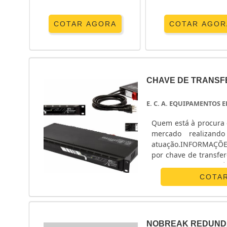
COTAR AGORA
COTAR AGOR
CHAVE DE TRANSF
E. C. A. EQUIPAMENTOS
Quem está à procura 
mercado realizand
atuação.INFORMAÇÕ
por chave de transfe
Equipamentos Eletrô
monofásico e chave ...
COTA
NOBREAK REDUND