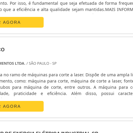
nto. Por isso, é fundamental que seja efetuada de forma freque
es;Quadros elétricos com disjuntores;QTA (Quadro de Transf
do que a eficiência e alta qualidade sejam mantidas.MAIS INFO
uadro de Transferência Manual).ABAIXO ALGUNS DETALHES S
contar com uma prestadora de serviços, é ideal que ela at
oshi Geradores é possível encontrar o que há de melhor em gr
dicação para oferecer as melhores soluções. In.
R AGORA
e olho no mercado, traz novidades em itens, como transfor
 com tomadas com ótima qualidade e precisão.Para uma maior sat
resa busca investir nos melhores profissionais do mercado, 
, garantindo assim, a sua confiança e boa cotação no mercado 
motivo, a empresa tem se destacado da concorrência, devido a se
CO
ova sua essência de trazer o melhor para os parceiros..
MENTOS LTDA.
/ SÃO PAULO - SP
 de máquinas para corte a laser. Dispõe de uma ampla linha de
ento, como: máquina para corte, máquina de corte a laser, font
ra máquina de corte, entre outros. A máquina para corte se
ade, praticidade e eficiência. Além disso, possui caracter
 área de trabalho 1000x800 mm, potência do laser 100W, veloci
R AGORA