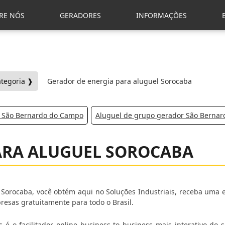
RE NÓS
GERADORES
INFORMAÇÕES
ategoria ❱
Gerador de energia para aluguel Sorocaba
a São Bernardo do Campo
Aluguel de grupo gerador São Berna
ARA ALUGUEL SOROCABA
Sorocaba, você obtém aqui no Soluções Industriais, receba uma e
esas gratuitamente para todo o Brasil.
 é o facilitador online business to business mais interativo do 