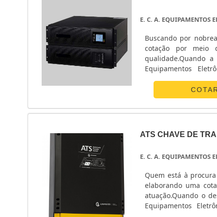
E. C. A. EQUIPAMENTOS
Buscando por nobrea
cotação por meio 
qualidade.Quando a 
Equipamentos Eletr
energia.ALGUNS D
Eletrônicos centraliza
COTA
ATS CHAVE DE TR
E. C. A. EQUIPAMENTOS
Quem está à procura 
elaborando uma cota
atuação.Quando o des
Equipamentos Eletrô
POUCO MAIS SOBRE 