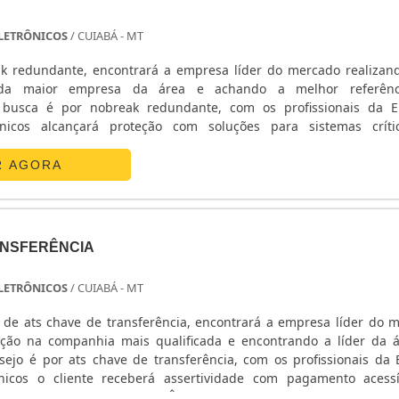
 ELETRÔNICOS
/ CUIABÁ - MT
k redundante, encontrará a empresa líder do mercado realiza
da maior empresa da área e achando a melhor referên
busca é por nobreak redundante, com os profissionais da E
ônicos alcançará proteção com soluções para sistemas crít
ETALHES SOBRE O NOBREAK REDUNDANTEA E. C. A. Equipa
 sua energia em ...
R AGORA
ANSFERÊNCIA
 ELETRÔNICOS
/ CUIABÁ - MT
de ats chave de transferência, encontrará a empresa líder do 
ção na companhia mais qualificada e encontrando a líder da 
ejo é por ats chave de transferência, com os profissionais da E
nicos o cliente receberá assertividade com pagamento acess
ATS CHAVE DE TRANSFERÊNCIAA E. C. A. Equipamentos Eletr