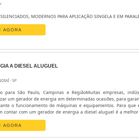
P
SILENCIADOS, MODERNOS PARA APLICAÇÃO SINGELA E EM PARAL
R AGORA
IA A DIESEL ALUGUEL
NDIAÍ - SP
vo para São Paulo, Campinas e RegiãoMuitas empresas, indús
lizar um gerador de energia em determinadas ocasiões, para garan
urante o funcionamento de máquinas e equipamentos. Para que 
am contar com um gerador de energia a diesel aluguel é a melhor
 custo-benefício possível ao contratante.VANTAGENS DO ALU
a;Durabilidade;Baixo custo;Segurança;Entre outros.Ao util
R AGORA
diesel ao invés de comprá-lo, o cliente terá que investir um valo
ará em uma economia considerável. Além disso, o equipamen