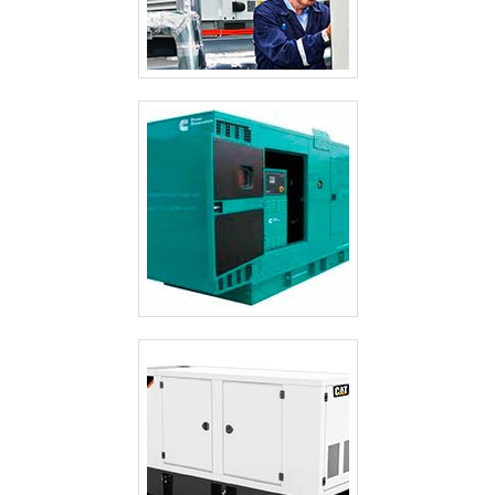
fornecer iluminação de ambientes por horas. Além disso,
este equipamento alcança tem longo alcance, e é de fácil
locomoção. Existem no mercado diversos modelos,
tamanhos e potências para melhor atender às demandas
e necessidades de cada obra. MANUTENÇÃO DE TORRE
DE ILUMINAÇÃO COM QUALIDADENa Mega Watt, o
sucesso do cliente está em primeiro lugar. Por isso,
pensou reparo de torre de iluminação, pensou Mega
Watt. Profissionais experientes ao dispor para manter o
equipamento com alta produtividade..