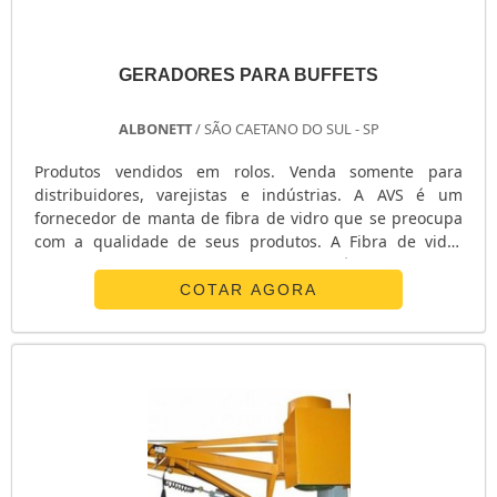
GERADORES PARA BUFFETS
ALBONETT
/ SÃO CAETANO DO SUL - SP
Produtos vendidos em rolos. Venda somente para
distribuidores, varejistas e indústrias. A AVS é um
fornecedor de manta de fibra de vidro que se preocupa
com a qualidade de seus produtos. A Fibra de vidro
consiste basicamente em um tipo de plástico reforçado
largamente utilizado nas mais diversas aplicações.
COTAR AGORA
Vantagens: - Alta resistência mecânica; - Durabilidade -
Conserva suas propriedades mecânicas ao longo do
tempo; - Fácil aplicação; - ....