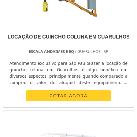
LOCAÇÃO DE GUINCHO COLUNA EM GUARULHOS
ESCALA ANDAIMES E EQ
/ GUARULHOS - SP
Atendimento exclusivo para São PauloFazer a locação de
guincho coluna em Guarulhos é algo benéfico em
diversos aspectos, principalmente quando comparado a
compra: o valor do aluguel deste equipamento é
aproximadamente 3% do valor de um investimento fixo.
Com o aluguel de guincho coluna os clientes terão um
COTAR AGORA
equipamento capaz de realizar manobras de até 180°,
contando com um freio automático e capacidade de até
330 kg. Ou seja, é um equipamento que supre a
necessidade de qualquer demanda que os cl.