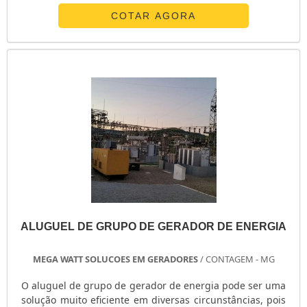
elétrica por causa de suas atividades comerciais que
visam produtividade e lucratividade. A locação gerador
COTAR AGORA
de energia Campinas ou em outro local acaba sendo
uma alternativa interessante para segmentos como a
construção civil, mineradoras, organizadora de festas,
restaurantes, entre outros.Cuid.
ALUGUEL DE GRUPO DE GERADOR DE ENERGIA
MEGA WATT SOLUCOES EM GERADORES
/ CONTAGEM - MG
O aluguel de grupo de gerador de energia pode ser uma
solução muito eficiente em diversas circunstâncias, pois