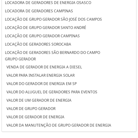
LOCADORA DE GERADORES DE ENERGIA OSASCO
LOCADORA DE GERADORES CAMPINAS
LOCAÇÃO DE GRUPO GERADOR SÃO JOSÉ DOS CAMPOS
LOCAÇÃO DE GRUPO GERADOR SANTO ANDRÉ
LOCAÇÃO DE GRUPO GERADOR CAMPINAS
LOCAÇÃO DE GERADORES SOROCABA
LOCAÇÃO DE GERADORES SÃO BERNARDO DO CAMPO
GRUPO GERADOR
LOCAÇÃO DE GERADORES PARA CASAMENTO SOROCABA
VENDA DE GERADOR DE ENERGIA A DIESEL
LOCAÇÃO DE GERADORES PARA CASAMENTO SÃO BERNARDO DO
VALOR PARA INSTALAR ENERGIA SOLAR
CAMPO
VALOR DO GERADOR DE ENERGIA EM SP
LOCAÇÃO DE GERADORES PARA CASAMENTO OSASCO
VALOR DO ALUGUEL DE GERADORES PARA EVENTOS
LOCAÇÃO DE GERADORES OSASCO
VALOR DE UM GERADOR DE ENERGIA
LOCAÇÃO DE GERADORES DE ENERGIA SÃO JOSÉ DOS CAMPOS
VALOR DE GRUPO GERADOR
LOCAÇÃO DE GERADORES DE ENERGIA SANTO ANDRÉ
VALOR DE GERADOR DE ENERGIA
LOCAÇÃO DE GERADORES DE ENERGIA A DIESEL SOROCABA
VALOR DA MANUTENÇÃO DE GRUPO GERADOR DE ENERGIA
LOCAÇÃO DE GERADORES DE ENERGIA A DIESEL SÃO BERNARDO DO
VALOR ALUGUEL GERADOR
CAMPO