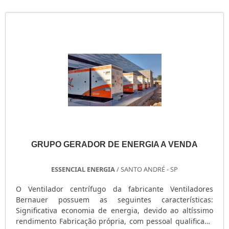
GERADOR PORTÁTIL A GASOLINA
GERADOR PORTÁTIL A DIESEL
GERADOR PEQUENO DE ENERGIA
GERADOR PEQUENO A GASOLINA
GERADOR PARA SHOW
GERADOR PARA RESIDÊNCIA
GERADOR PARA RESIDÊNCIA PREÇO
GERADOR PARA LOCAÇÃO SÃO PAULO
GERADOR PARA AR CONDICIONADO
GERADOR MOTOMIL
GERADOR MENOR PREÇO
GRUPO GERADOR DE ENERGIA A VENDA
GERADOR ELÉTRICO DIESEL
ESSENCIAL ENERGIA
/ SANTO ANDRÉ - SP
GERADOR ELÉTRICO DIESEL USADO
GERADOR ELÉTRICO A DIESEL
O Ventilador centrífugo da fabricante Ventiladores
Bernauer possuem as seguintes características:
GERADOR DIESEL TRIFÁSICO
Significativa economia de energia, devido ao altíssimo
GERADOR DIESEL RESIDENCIAL
rendimento Fabricação própria, com pessoal qualificado
GERADOR DIESEL PORTÁTIL