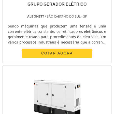
GERADOR 3KVA GASOLINA
GRUPO GERADOR ELÉTRICO
GERADOR 35 KVA
GERADOR 3000 WATTS
ALBONETT
/ SÃO CAETANO DO SUL - SP
GERADOR 30 KVA
Sendo máquinas que produzem uma tensão e uma
GERADOR 3 KVA PREÇO
corrente elétrica constante, os retificadores eletrônicos é
GERADOR 2KVA
geralmente usado para procedimentos de eletrólise. Em
GERADOR 2KVA PREÇO
vários processos industriais é necessária que a corrente
elétrica seja a mais estável possível para a produção dos
GERADOR 2KVA PARTIDA ELÉTRICA
materiais, entretanto, a energia elétrica é fornecida
COTAR AGORA
GERADOR 2KVA DIESEL
alternadamente. Podem ser divididos ainda em: -
GERADOR 250 KVA
Retificador de meia onda; - Retificador de onda contínua;
- Retificado....
GERADOR 25 KVA
GERADOR 25 KVA PREÇO
GERADOR 24 HORAS
GERADOR 220V
GERADOR 220V GASOLINA
GERADOR 220
GERADOR 20 KVA