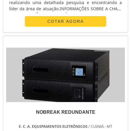
realizando uma detalhada pesquisa e encontrando a
líder da área de atuação.INFORMAÇÕES SOBRE A CHAVE
DE TRANSFERÊNCIA AUTOMÁTICA ATSQuem procura por
chave de transferência automática ats em uma empresa
COTAR AGORA
inovadora, acha o site da E. C. A. Equipamentos
Eletrônicos. Na companhia é possível encontrar
estabilizador de tensão monofásico e chave ...
NOBREAK REDUNDANTE
E. C. A. EQUIPAMENTOS ELETRÔNICOS
/ CUIABÁ - MT