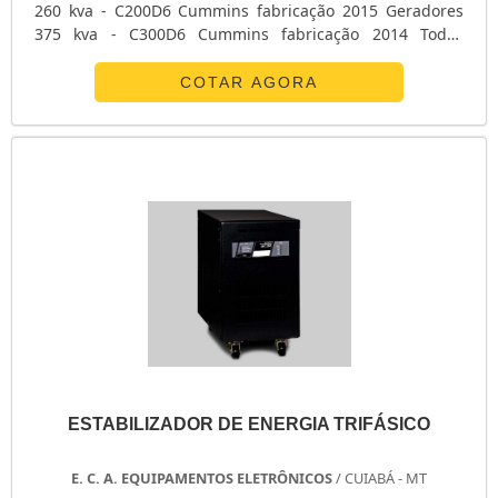
260 kva - C200D6 Cummins fabricação 2015 Geradores
experiência de mercado e profunda expertise na
375 kva - C300D6 Cummins fabricação 2014 Todos
realização deste tipo de procedimento, entre agora
revisados com garantia e laudo de funcionamento
mesmo em contato com a Mega Watt..
Disponiveis para Venda e Locação superior a 30 dias
COTAR AGORA
ESTABILIZADOR DE ENERGIA TRIFÁSICO
E. C. A. EQUIPAMENTOS ELETRÔNICOS
/ CUIABÁ - MT