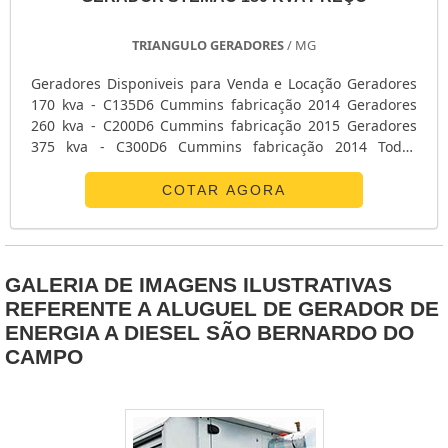
C. A. Equipamentos Eletrônicos é uma empresa que tem
sido apontada de forma positiva no segmento pela
TRIANGULO GERADORES
/ MG
idoneidade em tudo que faz onde comprova sua
essência de trazer o melhor para os parceiros.
Geradores Disponiveis para Venda e Locação Geradores
170 kva - C135D6 Cummins fabricação 2014 Geradores
260 kva - C200D6 Cummins fabricação 2015 Geradores
375 kva - C300D6 Cummins fabricação 2014 Todos
revisados com garantia e laudo de funcionamento
Disponiveis para Venda e Locação superior a 30 dias
COTAR AGORA
GALERIA DE IMAGENS ILUSTRATIVAS
REFERENTE A ALUGUEL DE GERADOR DE
ENERGIA A DIESEL SÃO BERNARDO DO
CAMPO