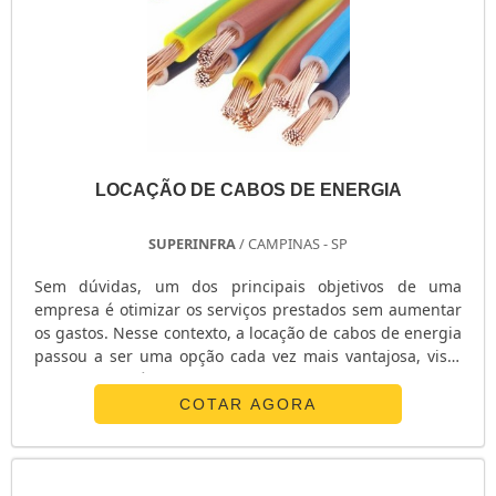
LOCAÇÃO DE CABOS DE ENERGIA
SUPERINFRA
/ CAMPINAS - SP
Sem dúvidas, um dos principais objetivos de uma
empresa é otimizar os serviços prestados sem aumentar
os gastos. Nesse contexto, a locação de cabos de energia
passou a ser uma opção cada vez mais vantajosa, visto
que os acessórios apresentam alta qualidade com um
preço justo. INFORMAÇÕES ADICIONAIS SOBRE O
COTAR AGORA
ACESSÓRIO No atual mercado, a fabricação e utilização
dos cabos de energia devem seguir rigorosas regras
estabelecidas pela Associação Brasileira de Normas
Técnicas (ABNT). Assim, a sua aquisi.