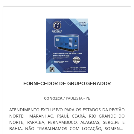
GERADOR PORTÁTIL A GASOLINA
GERADOR PORTÁTIL A DIESEL
GERADOR PEQUENO DE ENERGIA
GERADOR PEQUENO A GASOLINA
GERADOR PARA SHOW
GERADOR PARA RESIDÊNCIA
GERADOR PARA RESIDÊNCIA PREÇO
GERADOR PARA LOCAÇÃO SÃO PAULO
GERADOR PARA AR CONDICIONADO
GERADOR MOTOMIL
FORNECEDOR DE GRUPO GERADOR
GERADOR MENOR PREÇO
GERADOR ELÉTRICO DIESEL
CONOZCA
/ PAULISTA - PE
GERADOR ELÉTRICO DIESEL USADO
GERADOR ELÉTRICO A DIESEL
ATENDIMENTO EXCLUSIVO PARA OS ESTADOS DA REGIÃO
NORTE: MARANHÃO, PIAUÍ, CEARÁ, RIO GRANDE DO
GERADOR DIESEL TRIFÁSICO
NORTE, PARAÍBA, PERNAMBUCO, ALAGOAS, SERGIPE E
GERADOR DIESEL RESIDENCIAL
BAHIA. NÃO TRABALHAMOS COM LOCAÇÃO, SOMENTE
GERADOR DIESEL PORTÁTIL