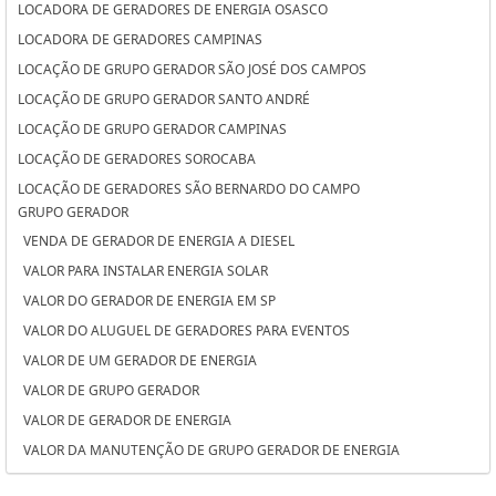
LOCADORA DE GERADORES DE ENERGIA OSASCO
LOCADORA DE GERADORES CAMPINAS
LOCAÇÃO DE GRUPO GERADOR SÃO JOSÉ DOS CAMPOS
LOCAÇÃO DE GRUPO GERADOR SANTO ANDRÉ
LOCAÇÃO DE GRUPO GERADOR CAMPINAS
LOCAÇÃO DE GERADORES SOROCABA
LOCAÇÃO DE GERADORES SÃO BERNARDO DO CAMPO
GRUPO GERADOR
LOCAÇÃO DE GERADORES PARA CASAMENTO SOROCABA
VENDA DE GERADOR DE ENERGIA A DIESEL
LOCAÇÃO DE GERADORES PARA CASAMENTO SÃO BERNARDO DO
VALOR PARA INSTALAR ENERGIA SOLAR
CAMPO
VALOR DO GERADOR DE ENERGIA EM SP
LOCAÇÃO DE GERADORES PARA CASAMENTO OSASCO
VALOR DO ALUGUEL DE GERADORES PARA EVENTOS
LOCAÇÃO DE GERADORES OSASCO
VALOR DE UM GERADOR DE ENERGIA
LOCAÇÃO DE GERADORES DE ENERGIA SÃO JOSÉ DOS CAMPOS
VALOR DE GRUPO GERADOR
LOCAÇÃO DE GERADORES DE ENERGIA SANTO ANDRÉ
VALOR DE GERADOR DE ENERGIA
LOCAÇÃO DE GERADORES DE ENERGIA A DIESEL SOROCABA
VALOR DA MANUTENÇÃO DE GRUPO GERADOR DE ENERGIA
LOCAÇÃO DE GERADORES DE ENERGIA A DIESEL SÃO BERNARDO DO
VALOR ALUGUEL GERADOR
CAMPO