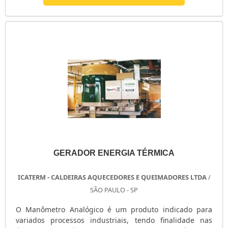
carbono e N2O, o Analisador por IR incorpora bomba
interna, visor de cristal líquido e correção de
temperatura. O Analisador por IR é isento de....
GERADOR ENERGIA TÉRMICA
ICATERM - CALDEIRAS AQUECEDORES E QUEIMADORES LTDA
/
SÃO PAULO - SP
O Manômetro Analógico é um produto indicado para
variados processos industriais, tendo finalidade nas