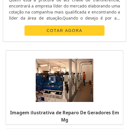
encontrará a empresa líder do mercado elaborando uma
cotação na companhia mais qualificada e encontrando a
líder da área de atuação.Quando o desejo é por ats
chave de transferência, com os profissionais da E. C. A.
Equipamentos Eletrônicos o cliente receberá
COTAR AGORA
assertividade com pagamento acessível.UM POUCO MAIS
SOBRE ATS CHAVE DE TRANSFERÊNCIAA E. C. A.
Equipamentos Eletrônicos canaliza s...
Imagem ilustrativa de Reparo De Geradores Em
Mg