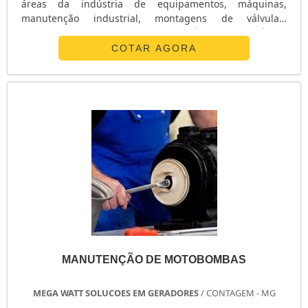
áreas da indústria de equipamentos, máquinas,
manutenção industrial, montagens de válvulas,
reguladores, mini-filtros, irrigação, válvulas pneumáticas
entre várias outras aplicações. Com excelente custo
COTAR AGORA
benefício, o Manômetro Analógico possui ótima precisão
além do baixo custo e fácil instalação. Fabricado pela
Connect-JCO, o Manômetro Analógic....
MANUTENÇÃO DE MOTOBOMBAS
MEGA WATT SOLUCOES EM GERADORES
/ CONTAGEM - MG