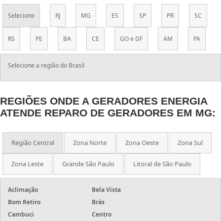
GERADOR EÓLICO RESIDENCIAL
Selecione
RJ
MG
ES
SP
PR
SC
GERADOR ENERGIA USADO
GERADOR ENERGIA USADO VENDA
RS
PE
BA
CE
GO e DF
AM
PA
GERADOR ENERGIA TRIFÁSICO
GERADOR ENERGIA TÉRMICA
Selecione a região do Brasil
GERADOR ENERGIA SOLAR
GERADOR ENERGIA SILENCIOSO
GERADOR ENERGIA RESIDENCIAL
REGIÕES ONDE A GERADORES ENERGIA
ATENDE REPARO DE GERADORES EM MG:
GERADOR ENERGIA PREÇO
GERADOR ENERGIA PORTÁTIL
GERADOR ENERGIA PEQUENO
Região Central
Zona Norte
Zona Oeste
Zona Sul
GERADOR ENERGIA HONDA
Zona Leste
Grande São Paulo
Litoral de São Paulo
GERADOR ENERGIA GASOLINA
GERADOR ENERGIA GASOLINA USADO
Aclimação
Bela Vista
GERADOR ENERGIA ELÉTRICA
Bom Retiro
Brás
GERADOR ENERGIA ELÉTRICA SOLAR
Cambuci
Centro
GERADOR ENERGIA ELÉTRICA RESIDENCIAL