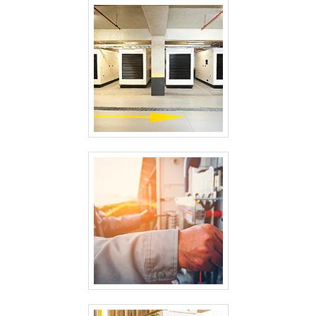
resultado ao cliente.Ainda tratando-se de empresa de
geradores, sempre deve-se buscar uma empresa que
tenha produtos e serviços com ótima qualidade e
proteção, pequenos detalhes, mas de grande valia para
saber a procedência e seriedade da empresa.Existem
muitas formas diferentes de demonstrar conhecimento e
autoridade em uma área de atuação. Abaixo os motivos
pelos quais a Gensets é líder sempre que precisar de
empresa de geradores: Comprometida com os serviços;
Responsável; Altamente qualificada; Inovadora;
Segura. A MAIOR REFERÊNCIA NO SEGMENTOSomente
na Gensets tem o que há de melhor no ramo de empresa
de geradores. É sempre a opção mais confiável,
disponibilizando itens como bacia de contenção e
contrato de manutenção.Tudo isso por ser comprometida
com os serviços e segura, qualificações possíveis pelo
fato de a empresa possuir oficina equipada com
ferramentas adequadas para manutenção e estrutura
suficiente para atender todas as demandas. Todos esses
fatores, agregados a uma equipe com colaboradores
proativos e profissionais com mais de 25 anos de