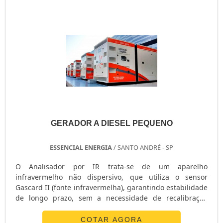
Caso seja necessário consulte ...
Veja agora
Manutenção de geradores
, só aqui no Portal
Soluções Industriais você adquire os melhores
fornecedores de todo o Brasil..
GERADOR A DIESEL PEQUENO
ESSENCIAL ENERGIA
/ SANTO ANDRÉ - SP
O Analisador por IR trata-se de um aparelho
infravermelho não dispersivo, que utiliza o sensor
Gascard II (fonte infravermelha), garantindo estabilidade
de longo prazo, sem a necessidade de recalibração
frequente, e elevada exatidão em suas medições.
Desenvolvido para a análise de CO, metano, dióxido de
COTAR AGORA