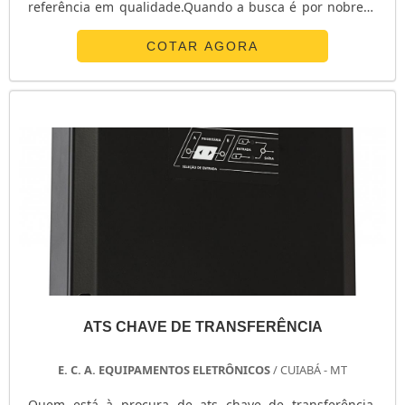
referência em qualidade.Quando a busca é por nobreak
redundante, com os profissionais da E. C. A.
Equipamentos Eletrônicos alcançará proteção com
COTAR AGORA
soluções para sistemas críticos de energia.ALGUNS
DETALHES SOBRE O NOBREAK REDUNDANTEA E. C. A.
Equipamentos Eletrônicos centraliza sua energia em ...
ATS CHAVE DE TRANSFERÊNCIA
E. C. A. EQUIPAMENTOS ELETRÔNICOS
/ CUIABÁ - MT
Quem está à procura de ats chave de transferência,