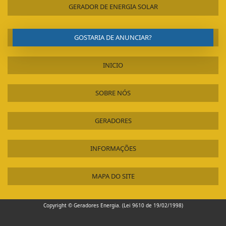
GERADOR DOMESTICO PREÇO
GERADOR DE ENERGIA SOLAR
GERADOR DOMESTICO A DIESEL
GERADOR DIESEL USADO
GOSTARIA DE ANUNCIAR?
GERADOR DIESEL TRIFÁSICO PREÇO
GERADOR DIESEL TRIFÁSICO 6 KVA PARTIDA ELÉTRICA
INICIO
GERADOR DIESEL TOYAMA
GERADOR DIESEL SILENCIADO
SOBRE NÓS
GERADOR DE ENERGIA SOLAR SP
GERADOR DE ENERGIA ELÉTRICA A VAPOR
GERADORES
VENDA E INSTALAÇÃO DE GERADORES
CONTRATO DE MANUTENÇÃO DE GERADORES
INFORMAÇÕES
CUSTO DE MANUTENÇÃO DE GRUPOS GERADORES
PLANO DE MANUTENÇÃO DE GRUPOS GERADORES
MAPA DO SITE
PLANO DE MANUTENÇÃO EM GERADORES
CONTRATO DE MANUTENÇÃO PREVENTIVA E CORRETIVA DE GERADORES
Copyright © Geradores Energia. (Lei 9610 de 19/02/1998)
CUSTO MANUTENÇÃO GERADOR DIESEL
INSTALAÇÃO E MANUTENÇÃO DE GERADORES