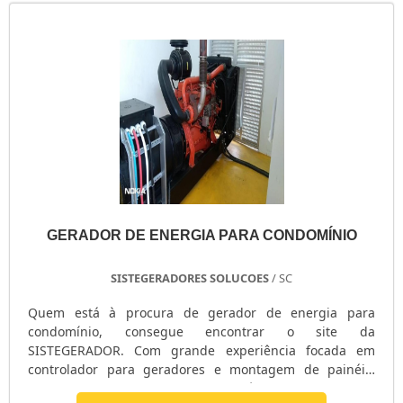
gerador de energia elétrica, é importante buscar um
local que ofereça inovação e tecnologia de ponta, pontos
importantes que ficam de fora no planejamento de
organizações que não trabalham com seriedade e
profissionalismo. Então, aproveite este momento, faça
uma cotação agora mesmo com nossa equipe para um
atendimento personalizado sobre conserto de gerador
de energia elétrica. Nosso quadro de funcionários é
formado por profissionais atenciosos com as solicitações
dos clientes, esperamos o seu contato para tirar todas as
dúvidas.
GERADOR DE ENERGIA PARA CONDOMÍNIO
SISTEGERADORES SOLUCOES
/ SC
Quem está à procura de gerador de energia para
condomínio, consegue encontrar o site da
SISTEGERADOR. Com grande experiência focada em
controlador para geradores e montagem de painéis,
garantindo a satisfação da venda até a entrega final com