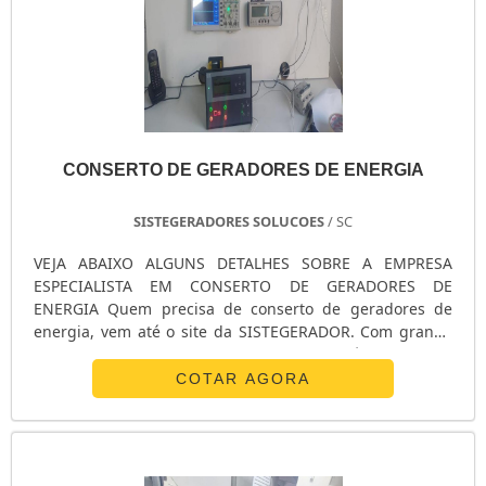
CONSERTO DE GERADORES DE ENERGIA
SISTEGERADORES SOLUCOES
/ SC
VEJA ABAIXO ALGUNS DETALHES SOBRE A EMPRESA
ESPECIALISTA EM CONSERTO DE GERADORES DE
ENERGIA Quem precisa de conserto de geradores de
energia, vem até o site da SISTEGERADOR. Com grande
expressão de mercado quando o assunto é contrato de
manutenção preventiva de grupos geradores e venda de
COTAR AGORA
geradores, oferecendo o que há de melhor em
tecnologia para seus clientes. Ainda tratando-se de
conserto de geradores de energia, mais do que apenas
entregar, o estabelecimento busca oferecer inovação e