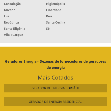
PREÇO GERADOR RESIDENCIAL
GERADOR DE ENERGIA A DIESEL SANTO ANDRÉ
Consolação
Higienópolis
PREÇO GERADOR DE ENERGIA TRIFÁSICO
GERADOR DE ENERGIA A DIESEL OSASCO
Glicério
Liberdade
PREÇO GERADOR DE ENERGIA ELÉTRICA
GERADOR DE ENERGIA A DIESEL LOCAÇÃO SÃO JOSÉ DOS CAMPOS
Luz
Pari
PREÇO GERADOR A GASOLINA
GERADOR DE ENERGIA A DIESEL LOCAÇÃO SANTO ANDRÉ
República
Santa Cecília
PREÇO DO GERADOR
GERADOR DE ENERGIA A DIESEL LOCAÇÃO CAMPINAS
Santa Efigênia
Sé
PREÇO DO GERADOR DE ENERGIA A DIESEL
Vila Buarque
GERADOR DE ENERGIA A DIESEL ALUGUEL SÃO JOSÉ DOS CAMPOS
PREÇO DO GERADOR A DIESEL
GERADOR DE ENERGIA A DIESEL ALUGUEL SANTO ANDRÉ
PREÇO DE UM GERADOR
GERADOR DE ENERGIA A DIESEL ALUGUEL CAMPINAS
PREÇO DE UM GERADOR DE ENERGIA
GERADOR DE ENERGIA 750 KVA
PREÇO DE LOCAÇÃO DE GERADORES DE ENERGIA
Geradores Energia - Dezenas de fornecedores de geradores
GERADOR DE ENERGIA 700 KVA
de energia
PREÇO DE GRUPO GERADOR
GERADOR DE ENERGIA 65 KVA
PREÇO DE GERADORES A DIESEL
GERADOR DE ENERGIA 50 KVA
Mais Cotados
PREÇO DE GERADOR PEQUENO
GERADOR DE ENERGIA 400 KVA
PREÇO DE GERADOR PEQUENO EM SP
GERADOR DE ENERGIA PORTÁTIL
GERADOR DE ENERGIA 30 KVA PREÇO
PREÇO DE GERADOR DE ENERGIA USADO
GERADOR DE ENERGIA 220 VOLTS
PREÇO DE GERADOR DE ENERGIA PEQUENO
GERADOR DE ENERGIA RESIDENCIAL
GERADOR DE ENERGIA 150 KVA
PREÇO DE GERADOR DE ENERGIA ELÉTRICA
GERADOR DE ENERGIA 110 E 220