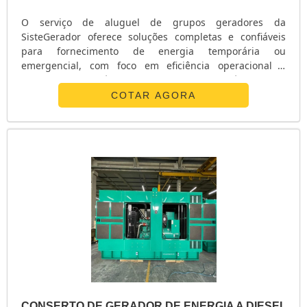
O serviço de aluguel de grupos geradores da
SisteGerador oferece soluções completas e confiáveis
para fornecimento de energia temporária ou
emergencial, com foco em eficiência operacional e
conformidade técnica. Especificações Técnicas e
Diferenciais do Serviço: Capacidades Variadas: Locação
COTAR AGORA
de geradores com potências desde 10 kVA até 2000 kVA,
atendendo diferentes demandas energéticas.
Equipamentos Testados e Certificados: Todos os
geradores passam por testes rigorosos em bancada com
máquina de teste de bombas injetoras, garantindo
máxima eficiência e funcionamento dentro das normas
técnicas. Sistema de Controle Avançado: Geradores
equipados com CLP (Controlador Lógico Programável)
para gerenciamento automatizado de operação e
segurança. Acessórios Inclusos: Cabos de alimentação,
quadro de transferência automática (QTA) e conectores
para adaptação ao sistema do cliente. Operação
Silenciosa: Disponibilidade de geradores com isolamento
acústico para aplicação em áreas urbanas ou locais
CONSERTO DE GERADOR DE ENERGIA A DIESEL