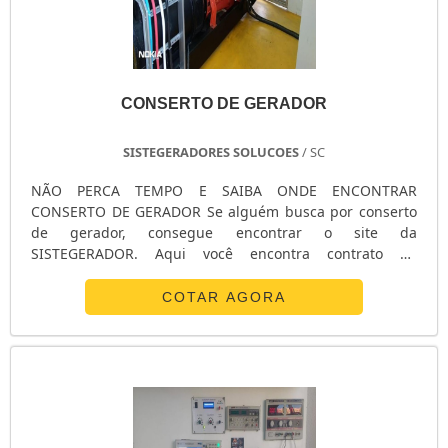
CONSERTO DE GERADOR
SISTEGERADORES SOLUCOES
/ SC
NÃO PERCA TEMPO E SAIBA ONDE ENCONTRAR
CONSERTO DE GERADOR Se alguém busca por conserto
de gerador, consegue encontrar o site da
SISTEGERADOR. Aqui você encontra contrato de
manutenção preventiva de grupos geradores e venda de
geradores, visando sempre a qualidade final para obter
COTAR AGORA
a fidelização do cliente. Discorrendo ainda sobre
conserto de gerador, na essência da companhia a
mesma deve prezar por inovação e profissionalismo,
pequenos detalhes, mas de grande importância para
saber a procedência e seriedade da organização.