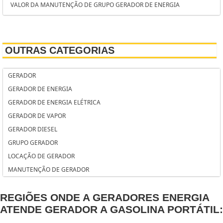
VALOR DA MANUTENÇÃO DE GRUPO GERADOR DE ENERGIA
LOCAÇÃO DE GERADORES DE ENERGIA A DIESEL SÃO BERNARDO DO
VALOR ALUGUEL GERADOR
CAMPO
TORRE DE ILUMINAÇÃO COM GERADOR
LOCAÇÃO DE GERADORES DE ENERGIA A DIESEL OSASCO
TANQUE DE COMBUSTÍVEL PARA GRUPO GERADOR
LOCAÇÃO DE GERADORES A DIESEL SOROCABA
OUTRAS CATEGORIAS
SISTEMA SOLAR FOTOVOLTAICO
LOCAÇÃO DE GERADORES A DIESEL SÃO BERNARDO DO CAMPO
SISTEMA FOTOVOLTAICO
LOCAÇÃO DE GERADORES A DIESEL OSASCO
GERADOR
SISTEMA FOTOVOLTAICO HÍBRIDO
LOCAÇÃO DE GERADOR PARA EVENTOS SOROCABA
GERADOR DE ENERGIA
SISTEMA DE ENERGIA SOLAR
LOCAÇÃO DE GERADOR PARA EVENTOS SÃO JOSÉ DOS CAMPOS
GERADOR DE ENERGIA ELÉTRICA
SISTEMA DE ENERGIA SOLAR PREÇO
LOCAÇÃO DE GERADOR PARA EVENTOS OSASCO
GERADOR DE VAPOR
SISTEMA DE CONTROLE PARA GRUPO GERADOR
LOCAÇÃO DE GERADOR A GASOLINA
GERADOR DIESEL
SERVIÇOS DE MANUTENÇÃO EM MG
LOCAÇÃO DE EQUIPAMENTOS PARA GERADORES
GRUPO GERADOR
SERVIÇOS DE MANUTENÇÃO DE GERADOR EM MG
LOCAÇÃO DE ACESSÓRIOS ELÉTRICOS PARA GERADORES
LOCAÇÃO DE GERADOR
SERVIÇO DE RETROFIT DE GERADOR
GRUPO GERADOR ALUGUEL SÃO JOSÉ DOS CAMPOS
MANUTENÇÃO DE GERADOR
SERVIÇO DE MANUTENÇÃO PREVENTIVA EM GERADOR
GRUPO GERADOR ALUGUEL SANTO ANDRÉ
SERVIÇO DE MANUTENÇÃO DE GERADOR
GRUPO GERADOR ALUGUEL CAMPINAS
REGIÕES ONDE A GERADORES ENERGIA
SERVIÇO DE INSTALAÇÃO DE GRUPO GERADOR
GERADORES PARA ALUGUEL SÃO JOSÉ DOS CAMPOS
ATENDE GERADOR A GASOLINA PORTÁTIL:
RETROFIT DE GERADORES
GERADORES PARA ALUGUEL SANTO ANDRÉ