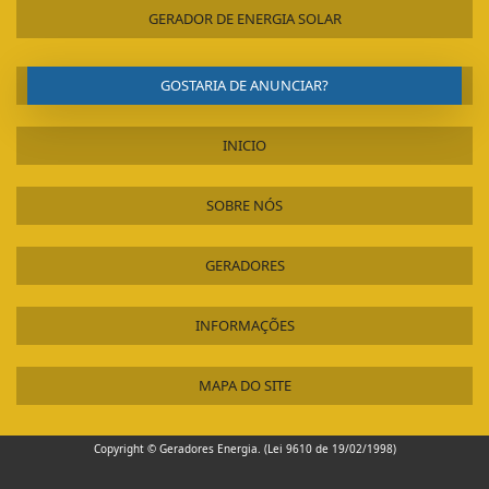
PREÇO DE GERADOR DE ENERGIA A GASOLINA SP
GERADOR DE ENERGIA SOLAR
GERADOR A DIESEL SÃO JOSÉ DOS CAMPOS
PREÇO DE GERADOR A GASOLINA
GERADOR A DIESEL SANTO ANDRÉ
PREÇO DE ALUGUEL DE GERADOR
GERADOR A DIESEL PORTÁTIL
GOSTARIA DE ANUNCIAR?
PREÇO DA MANUTENÇÃO EM GERADORES A DIESEL SP
GERADOR A DIESEL OSASCO
PREÇO DA LOCAÇÃO DE GRUPOS GERADORES
EMPRESAS DE LOCAÇÃO DE GERADORES
INICIO
PREÇO ALUGUEL GERADOR
EMPRESA DE LOCAÇÃO DE GERADORES A DIESEL
POTENCIA DE GERADORES DE ENERGIA
EMPRESA DE LOCAÇÃO DE ACESSÓRIOS PARA GERADORES
SOBRE NÓS
PLACAS SOLARES FOTOVOLTAICAS
ASSISTÊNCIA TÉCNICA GRUPO GERADOR
PLACA DE ENERGIA SOLAR PARA RESIDÊNCIA
ALUGUEL GERADOR PREÇO SÃO JOSÉ DOS CAMPOS
GERADORES
PEQUENOS GERADORES DE ENERGIA ELÉTRICA
ALUGUEL GERADOR PREÇO SANTO ANDRÉ
PEÇAS PARA GERADORES DE ENERGIA
ALUGUEL GERADOR PREÇO CAMPINAS
INFORMAÇÕES
ONDE ENCONTRAR GERADOR DE ENERGIA
ALUGUEL GERADOR DE ENERGIA PREÇO SÃO JOSÉ DOS CAMPOS
ONDE ALUGAR GERADOR DE ENERGIA
ALUGUEL GERADOR DE ENERGIA PREÇO SANTO ANDRÉ
MAPA DO SITE
ÓLEO DIESEL PARA GERADOR
ALUGUEL GERADOR DE ENERGIA PREÇO CAMPINAS
MOTOR GERADOR ENERGIA
ALUGUEL GERADOR 24 HORAS
Copyright © Geradores Energia. (Lei 9610 de 19/02/1998)
MOTOR GERADOR DIESEL
ALUGUEL DE GRUPO GERADOR SÃO JOSÉ DOS CAMPOS
MOTOR GERADOR DE ENERGIA PREÇO