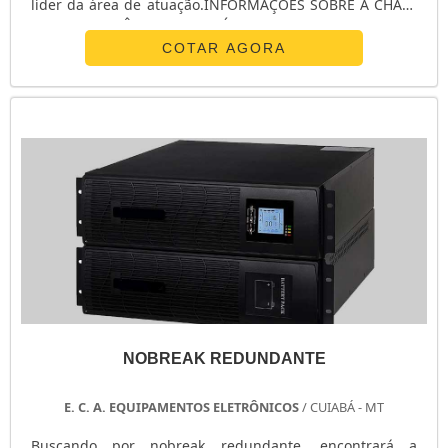
líder da área de atuação.INFORMAÇÕES SOBRE A CHAVE
DE TRANSFERÊNCIA AUTOMÁTICA ATSQuem procura por
chave de transferência automática ats em uma empresa
COTAR AGORA
inovadora, acha o site da E. C. A. Equipamentos
Eletrônicos. Na companhia é possível encontrar
estabilizador de tensão monofásico e chave ...
NOBREAK REDUNDANTE
E. C. A. EQUIPAMENTOS ELETRÔNICOS
/ CUIABÁ - MT
Buscando por nobreak redundante, encontrará a