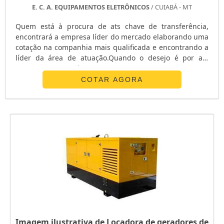
E. C. A. EQUIPAMENTOS ELETRÔNICOS
/ CUIABÁ - MT
Quem está à procura de ats chave de transferência,
encontrará a empresa líder do mercado elaborando uma
cotação na companhia mais qualificada e encontrando a
líder da área de atuação.Quando o desejo é por ats
chave de transferência, com os profissionais da E. C. A.
Equipamentos Eletrônicos o cliente receberá
COTAR AGORA
assertividade com pagamento acessível.UM POUCO MAIS
SOBRE ATS CHAVE DE TRANSFERÊNCIAA E. C. A.
Equipamentos Eletrônicos canaliza s...
Imagem ilustrativa de Locadora de geradores de