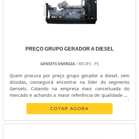
PREÇO GRUPO GERADOR A DIESEL
GENSETS ENERGIA
/ RECIFE - PE
Quem procura por preço grupo gerador a diesel, sem
dúvidas, conseguirá encontrar na líder do segmento
Gensets. Cotando na empresa mais conceituada do
mercado e achando a maior referência de qualidade da
área de atuação, a aquisição é mais assertiva.É
importante lembrar que o produto deve ser adquirido
COTAR AGORA
com empresas especializadas. Esse tipo de cuidado
ajuda a garantir a qualidade e durabilidade dos
materiais, além de evitar prejuízos com substituições
frequentes de peças defeituosas. Assim, é possível