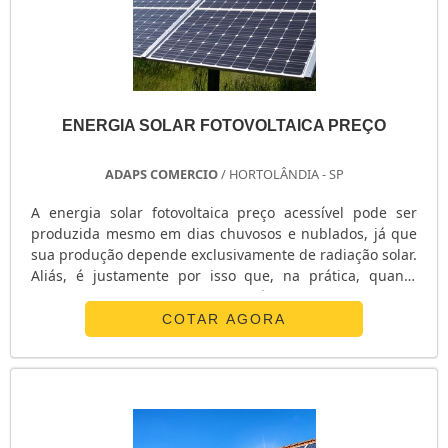
variedades em estabilizador de tensão monofásico e
manutenção em nobreaks com ótima qualidade e
proteção.Para uma maior satisfação dos clientes, a
empresa busca investir nos melhores profissionais do
mercado, e em instalações modernas, garantindo assim,
a sua confiança e boa cotação no mercado.A E. C. A.
ENERGIA SOLAR FOTOVOLTAICA PREÇO
Equipamentos Eletrônicos é uma empresa que tem se
destacado no segmento por toda seriedade e qualidade
ADAPS COMERCIO
/ HORTOLÂNDIA - SP
o que garante a melhor experiência de todos os clientes.
A energia solar fotovoltaica preço acessível pode ser
produzida mesmo em dias chuvosos e nublados, já que
sua produção depende exclusivamente de radiação solar.
Aliás, é justamente por isso que, na prática, quanto
maior for a radiação, maior será a produção de uma
corrente contínua.Já em outros termos, seu
COTAR AGORA
funcionamento costuma se dar da seguinte maneira: os
painéis solares são divididos em várias células
fotovoltaicas. Elas, por suas vezes, reagem com os fótons
emitidos pelo raio solar. A parti.