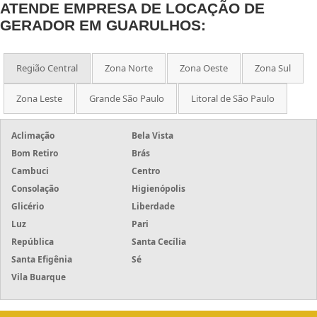
ATENDE EMPRESA DE LOCAÇÃO DE
GERADOR EM GUARULHOS:
Região Central
Zona Norte
Zona Oeste
Zona Sul
Zona Leste
Grande São Paulo
Litoral de São Paulo
Aclimação
Bela Vista
Bom Retiro
Brás
Cambuci
Centro
Consolação
Higienópolis
Glicério
Liberdade
Luz
Pari
República
Santa Cecília
Santa Efigênia
Sé
Vila Buarque