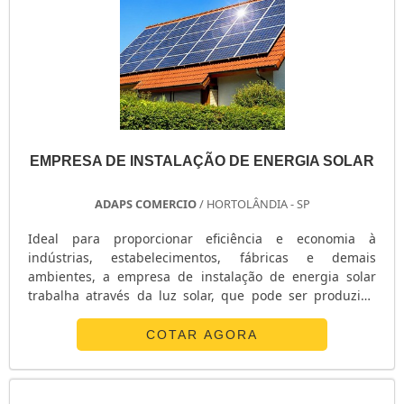
EMPRESA DE INSTALAÇÃO DE ENERGIA SOLAR
ADAPS COMERCIO
/ HORTOLÂNDIA - SP
Ideal para proporcionar eficiência e economia à
indústrias, estabelecimentos, fábricas e demais
ambientes, a empresa de instalação de energia solar
trabalha através da luz solar, que pode ser produzida
mesmo em dias chuvosos e nublados, pois necessita
exclusivamente do processo de radiação do sol.MAIS
COTAR AGORA
INFORMAÇÕES SOBRE O PRODUTOOs painéis solares são
divididos em diversas células fotovoltaicas que reagem
com os fótons emitidos pelos raios do sol. Quando eles