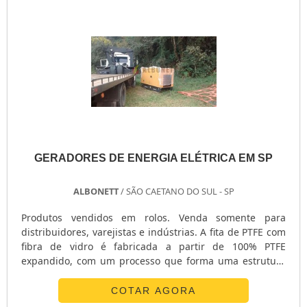
atingem a célula, são os responsáveis.
GERADORES DE ENERGIA ELÉTRICA EM SP
ALBONETT
/ SÃO CAETANO DO SUL - SP
Produtos vendidos em rolos. Venda somente para
distribuidores, varejistas e indústrias. A fita de PTFE com
fibra de vidro é fabricada a partir de 100% PTFE
expandido, com um processo que forma uma estrutura
de fibras uniformes e uni direcionadas. Projetado
especialmente para a vedação confiável de flanges
COTAR AGORA
grandes, complexas ou danificadas. Quando