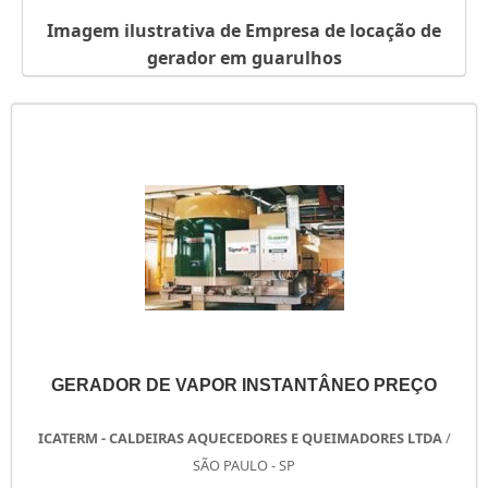
GERADOR DE ÁGUA QUENTE
Imagem ilustrativa de Empresa de locação de
GERADOR DE ÁGUA QUENTE A GÁS
gerador em guarulhos
GERADOR DE 5KVA PREÇO
GERADOR COMPRAR
GERADOR COM PARTIDA ELÉTRICA
GERADOR BIFÁSICO DIESEL
GERADOR AUTOMÁTICO
GERADOR A VAPOR
GERADOR A GASOLINA HONDA PREÇO
GERADOR A GASOLINA BRANCO
GERADOR A DIESEL SÃO PAULO
GERADOR 6KVA GASOLINA
GERADOR 6KVA DIESEL
GERADOR DE VAPOR INSTANTÂNEO PREÇO
GERADOR 60 KVA
GERADOR 40 KVA PREÇO
ICATERM - CALDEIRAS AQUECEDORES E QUEIMADORES LTDA
/
GERADOR 4 TEMPOS
SÃO PAULO - SP
GERADOR 4 TEMPOS GASOLINA