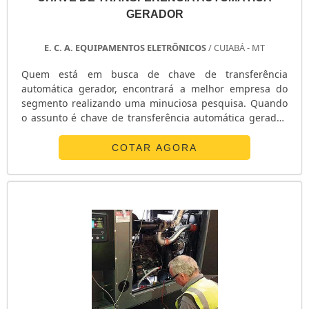
GERADOR
E. C. A. EQUIPAMENTOS ELETRÔNICOS
/ CUIABÁ - MT
Quem está em busca de chave de transferência
automática gerador, encontrará a melhor empresa do
segmento realizando uma minuciosa pesquisa. Quando
o assunto é chave de transferência automática gerador,
com a melhor mão de obra da E. C. A. Equipamentos
Eletrônicos o cliente atingirá precisão com soluções para
COTAR AGORA
sistemas críticos de energia.DIFERENCIAIS DE CHAVE DE
TRANSFERÊNCIA AUTOMÁTICA GERADORA E. C. A.
Equipamentos Eletrônicos foca sua energia em criar uma
estrutura com escritório de alta qualidade onde são
realizadas as atividades e matéria-prima de excelente
qualidade, tudo para se certificar que se tenha chave de
transferência automática gerador com ótima
qualidade.Há muitas maneiras eficientes de uma
empresa demonstrar competência, excelência e
destaque em sua área de atuação. A E. C. A.
Equipamentos Eletrônicos se mostra referência por ter: