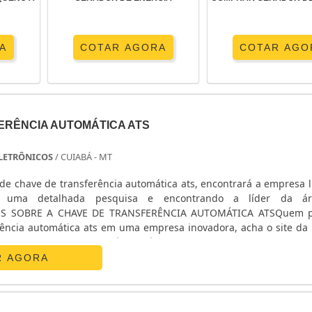
A
COTAR AGORA
COTAR AGO
ERÊNCIA AUTOMÁTICA ATS
 ELETRÔNICOS
/ CUIABÁ - MT
de chave de transferência automática ats, encontrará a empresa l
o uma detalhada pesquisa e encontrando a líder da á
ES SOBRE A CHAVE DE TRANSFERÊNCIA AUTOMÁTICA ATSQuem p
rência automática ats em uma empresa inovadora, acha o site da E
nicos. Na companhia é possível encontrar estabilizador de
R AGORA