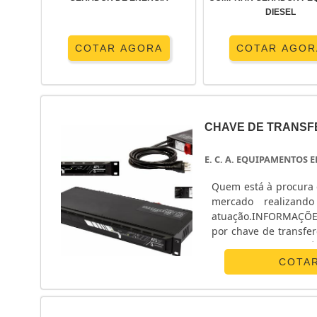
DIESEL
COTAR AGORA
COTAR AGOR
CHAVE DE TRANSF
E. C. A. EQUIPAMENTOS
Quem está à procura 
mercado realizand
atuação.INFORMAÇÕ
por chave de transfe
Equipamentos Eletrô
monofásico e chave ...
COTA