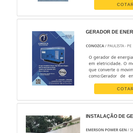
along....
COTA
GERADOR DE ENERG
CONOZCA
/ PAULISTA - PE
O gerador de energia 
em eletricidade. O m
que converte o movime
como:Gerador de en
kVA.informações imp
energia elétrica em
COTA
preparado e produzi
durante todo o seu 
energia elétrica no
derivação do verbo e
INSTALAÇÃO DE G
profundo domínio ad
prática de um deter
EMERSON POWER GEN
/ S
GERADORES, onde seu