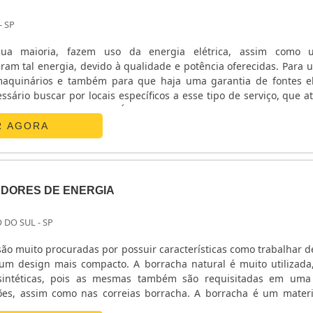
- SP
a maioria, fazem uso da energia elétrica, assim como ut
am tal energia, devido à qualidade e potência oferecidas. Para
aquinários e também para que haja uma garantia de fontes el
cessário buscar por locais específicos a esse tipo de serviço, que 
resentem vantagens. É o caso da locação de grupo g
relevantes do serviçoA locação de grupo gerador, além .
R AGORA
DORES DE ENERGIA
 DO SUL - SP
são muito procuradas por possuir características como trabalhar 
mpacto. A borracha natural é muito utilizada, assim
sintéticas, pois as mesmas também são requisitadas em uma
 como nas correias borracha. A borracha é um material com
as para a fabricação de correias, por conta da sua capacidade