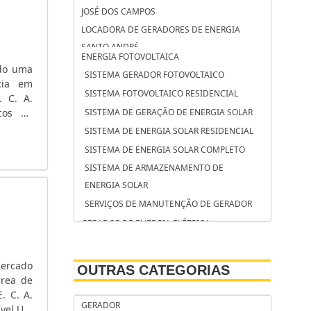
JOSÉ DOS CAMPOS
LOCADORA DE GERADORES DE ENERGIA
SANTO ANDRÉ
ENERGIA FOTOVOLTAICA
LOCADORA DE GERADORES DE ENERGIA
ndo uma
SISTEMA GERADOR FOTOVOLTAICO
CAMPINAS
cia em
SISTEMA FOTOVOLTAICO RESIDENCIAL
. C. A.
LOCAÇÃO DE GRUPO GERADOR SOROCABA
icos de
SISTEMA DE GERAÇÃO DE ENERGIA SOLAR
LOCAÇÃO DE GRUPO GERADOR SÃO
mentos
SISTEMA DE ENERGIA SOLAR RESIDENCIAL
BERNARDO DO CAMPO
SISTEMA DE ENERGIA SOLAR COMPLETO
LOCAÇÃO DE GRUPO GERADOR OSASCO
SISTEMA DE ARMAZENAMENTO DE
LOCAÇÃO DE GERADORES SP PREÇO
ENERGIA SOLAR
LOCAÇÃO DE GERADORES SÃO JOSÉ DOS
SERVIÇOS DE MANUTENÇÃO DE GERADOR
CAMPOS
GERADOR DE ENERGIA ELÉTRICA
LOCAÇÃO DE GERADORES SANTO ANDRÉ
SERVIÇO DE MANUTENÇÃO DE GRUPOS
LOCAÇÃO DE GERADORES PARA CASAMENTO
GERADORES
SÃO JOSÉ DOS CAMPOS
mercado
OUTRAS CATEGORIAS
SERVIÇO DE MANUTENÇÃO CORRETIVA EM
área de
LOCAÇÃO DE GERADORES PARA CASAMENTO
GERADOR DE ENERGIA
. C. A.
SANTO ANDRÉ
GERADOR
ível.UM