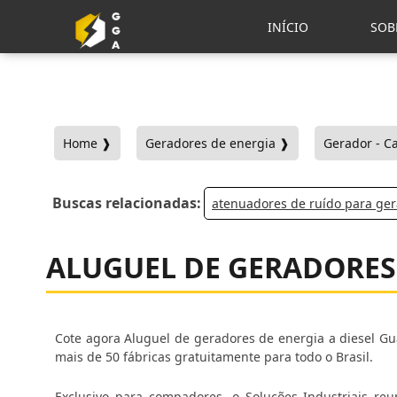
INÍCIO
SOB
Home ❱
Geradores de energia ❱
Gerador - C
Buscas relacionadas:
atenuadores de ruído para ge
ALUGUEL DE GERADORES
Cote agora Aluguel de geradores de energia a diesel Gu
mais de 50 fábricas gratuitamente para todo o Brasil.
Exclusivo para compadores, o Soluções Industriais reu