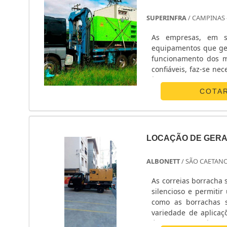
SUPERINFRA
/ CAMPINAS 
As empresas, em su
equipamentos que ger
funcionamento dos m
confiáveis, faz-se ne
às demandas e ap
Campinas.Informações 
COTA
LOCAÇÃO DE GERA
ALBONETT
/ SÃO CAETANO
As correias borracha 
silencioso e permitir um design mais co
como as borrachas 
variedade de aplicações, assim
ótimas característic