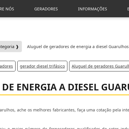
RE NÓS
GERADORES
INFORMAÇÕES
ategoria ❱
Aluguel de geradores de energia a diesel Guarulhos
radores
gerador diesel trifásico
Aluguel de geradores Guarul
 DE ENERGIA A DIESEL GUA
arulhos, ache os melhores fabricantes, faça uma cotação pela int
niu o maior número de fornecedores qualificados do setor indus