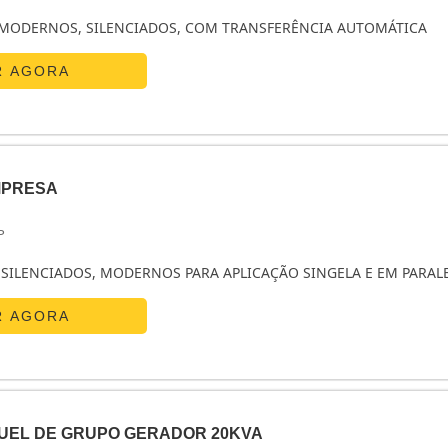
 de energia.Gerador de energia a diesel preço acessívelA em
MODERNOS, SILENCIADOS, COM TRANSFERÊNCIA AUTOMÁTICA
 Geradores, que é uma fabricante brasileira de Grupos Gerador
. Através de parceiros, realizamos em todo nordeste do Brasil, s
R AGORA
alação, entrega técnica/start up, assim como comercializamo
dores e motores diesel.Também fabricamos acessórios para 
atenuadores de Ruído; Portas acústicas de 65, 75 e 85 dB(A); Sile
 e QTA (Quadro de Transferência Automática). Solicite já um orçame
MPRESA
P
SILENCIADOS, MODERNOS PARA APLICAÇÃO SINGELA E EM PARAL
R AGORA
UEL DE GRUPO GERADOR 20KVA