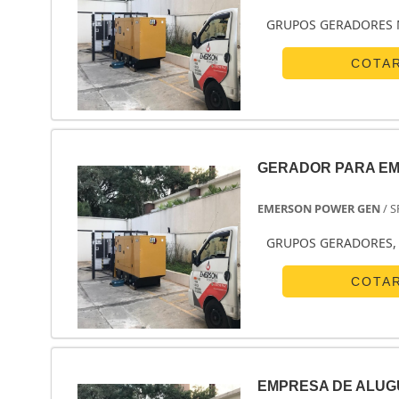
segmento de geração
GRUPOS GERADORES 
distribuidora da MWM
planta em Santo Amaro
COTA
de manutenção, inst
diversas para gera
Geradores, como: Kit 
Industrial/Hospitalar
GERADOR PARA E
EMERSON POWER GEN
/ S
GRUPOS GERADORES, 
COTA
EMPRESA DE ALUG