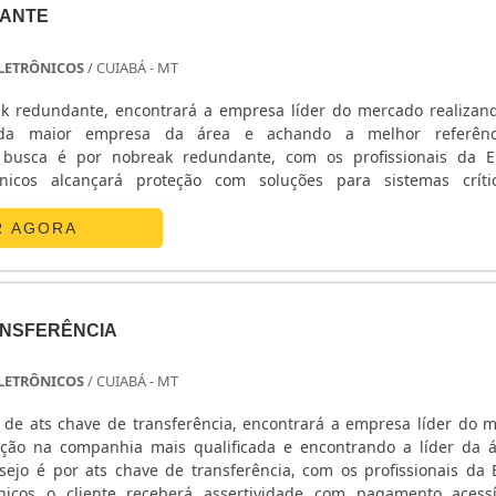
ANTE
 ELETRÔNICOS
/ CUIABÁ - MT
k redundante, encontrará a empresa líder do mercado realiza
da maior empresa da área e achando a melhor referên
busca é por nobreak redundante, com os profissionais da E
ônicos alcançará proteção com soluções para sistemas crít
ETALHES SOBRE O NOBREAK REDUNDANTEA E. C. A. Equipa
 sua energia em ...
R AGORA
ANSFERÊNCIA
 ELETRÔNICOS
/ CUIABÁ - MT
de ats chave de transferência, encontrará a empresa líder do 
ção na companhia mais qualificada e encontrando a líder da 
ejo é por ats chave de transferência, com os profissionais da E
nicos o cliente receberá assertividade com pagamento acess