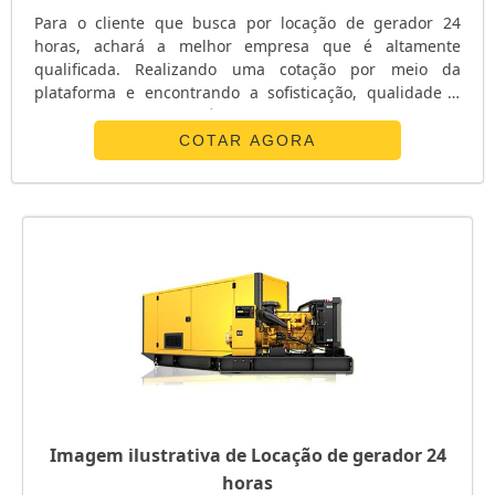
Para o cliente que busca por locação de gerador 24
horas, achará a melhor empresa que é altamente
qualificada. Realizando uma cotação por meio da
plataforma e encontrando a sofisticação, qualidade e
preço justo em um só lugar.UM POUCO MAIS SOBRE
LOCAÇÃO DE GERADOR 24 HORASQuem quer encontrar
COTAR AGORA
locação de gerador 24 horas inovadora, chega até a
Kiyoshi Geradores. A empresa disponibiliza manutenção
preventiva e corretiva em grupos geradores...
Imagem ilustrativa de Locação de gerador 24
horas