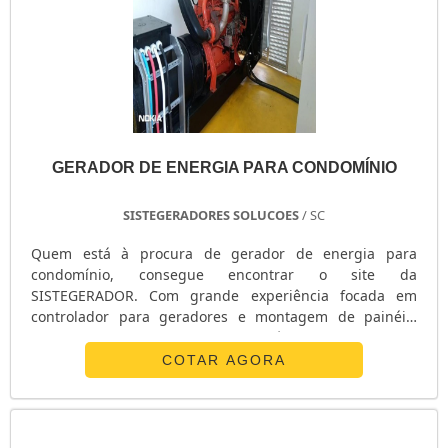
GERADOR DE ENERGIA PARA CONDOMÍNIO
SISTEGERADORES SOLUCOES
/ SC
Quem está à procura de gerador de energia para
condomínio, consegue encontrar o site da
SISTEGERADOR. Com grande experiência focada em
controlador para geradores e montagem de painéis,
garantindo a satisfação da venda até a entrega final com
foco total na qualidade. Focando na qualidade sobre
COTAR AGORA
gerador de energia para condomínio, é importante
buscar um local que ofereça inovação e tecnologia de
ponta, pontos importantes que ficam de fora no
planejamento de organizações que não trabalham com