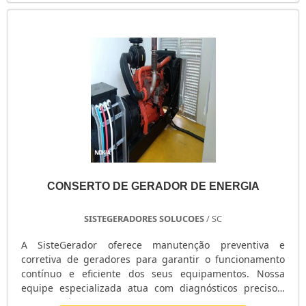
do cliente. Focando na qualidade sobre conserto de
gerador de energia elétrica, é importante buscar um
local que ofereça inovação e tecnologia de ponta, pontos
importantes que ficam de fora no planejamento de
organizações que não trabalham com seriedade e
profissionalismo. Então, aproveite este momento, faça
uma cotação agora mesmo com nossa equipe para um
atendimento personalizado sobre conserto de gerador
de energia elétrica. Nosso quadro de funcionários é
formado por profissionais atenciosos com as solicitações
dos clientes, esperamos o seu contato para tirar todas as
dúvidas.
CONSERTO DE GERADOR DE ENERGIA
SISTEGERADORES SOLUCOES
/ SC
A SisteGerador oferece manutenção preventiva e
corretiva de geradores para garantir o funcionamento
contínuo e eficiente dos seus equipamentos. Nossa
equipe especializada atua com diagnósticos precisos,
reparos rápidos e soluções personalizadas para evitar