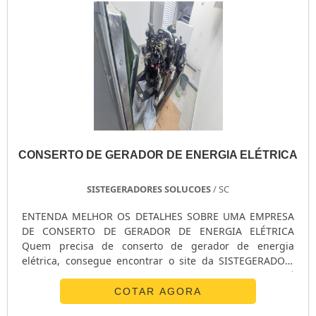
seriedade e profissionalismo. Otimize seu tempo, entre
em contato agora mesmo com nossa equipe para um
atendimento personalizado sobre gerador de energia
para condomínio. Nosso quadro de funcionários é
formado por funcionários especialistas no segmento, tire
um tempinho do seu dia para entrar em contato com o
nosso time de atendimento.
CONSERTO DE GERADOR DE ENERGIA ELÉTRICA
SISTEGERADORES SOLUCOES
/ SC
ENTENDA MELHOR OS DETALHES SOBRE UMA EMPRESA
DE CONSERTO DE GERADOR DE ENERGIA ELÉTRICA
Quem precisa de conserto de gerador de energia
elétrica, consegue encontrar o site da SISTEGERADOR.
Com grande expressão de mercado quando o assunto é
controlador para geradores e venda de geradores,
COTAR AGORA
visando sempre a qualidade final para obter a fidelização