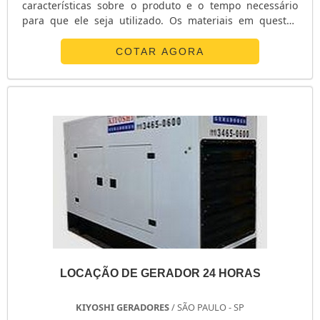
características sobre o produto e o tempo necessário
para que ele seja utilizado. Os materiais em questão
devem ser revisadas e testadas, estando em constante
renovação. Existem geradores com potência entre 12 e
COTAR AGORA
1500kva, dependendo da necessidade de cada
consumidor. No aluguel de gerador, devem ser levados
em conta equipamentos com m...
LOCAÇÃO DE GERADOR 24 HORAS
KIYOSHI GERADORES
/ SÃO PAULO - SP