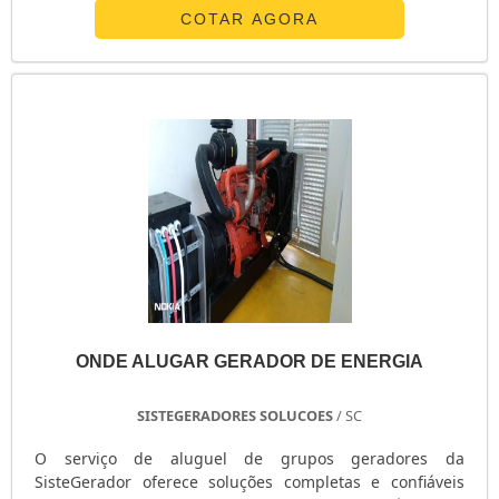
falhas e prolongar a vida útil do seu gerador. ✅
COTAR AGORA
Manutenção Preventiva: Revisões periódicas, troca de
filtros e óleo, testes de carga e inspeção completa para
evitar problemas inesperados. ✅ Manutenção Corretiva:
Atendimento emergencial para falhas, garantindo rápida
solução e mínimo impacto na operação. ✅ Assistência
Técnica 24/7: Suporte especializado sempre disponível
para atender sua demanda. ✅ Peças Originais: Utilização
de componentes certificados para garantir máxima
eficiência e durabilidade.
ONDE ALUGAR GERADOR DE ENERGIA
SISTEGERADORES SOLUCOES
/ SC
O serviço de aluguel de grupos geradores da
SisteGerador oferece soluções completas e confiáveis