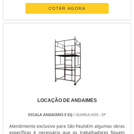
elevador de paletes com roletes prático para paletização
e despaletização. Ideal para pequenos espaços. Para
COTAR AGORA
mais informações sobre o transportador e elevador de
paletes com roletes, entre em contato com a empresa
por meio de seu telefone ou emai....
LOCAÇÃO DE ANDAIMES
ESCALA ANDAIMES E EQ
/ GUARULHOS - SP
Atendimento exclusivo para São PauloEm algumas obras
específicas é necessário que os trabalhadores fiquem