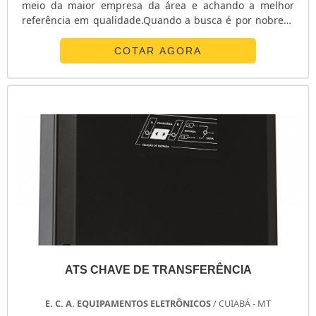
meio da maior empresa da área e achando a melhor
referência em qualidade.Quando a busca é por nobreak
redundante, com os profissionais da E. C. A.
Equipamentos Eletrônicos alcançará proteção com
COTAR AGORA
soluções para sistemas críticos de energia.ALGUNS
DETALHES SOBRE O NOBREAK REDUNDANTEA E. C. A.
Equipamentos Eletrônicos centraliza sua energia em ...
ATS CHAVE DE TRANSFERÊNCIA
E. C. A. EQUIPAMENTOS ELETRÔNICOS
/ CUIABÁ - MT