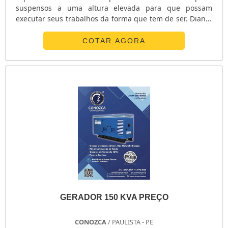
suspensos a uma altura elevada para que possam
executar seus trabalhos da forma que tem de ser. Diante
desta situação, a utilização de um andaime faz-se
necessária. Eles servem para que os funcionários
COTAR AGORA
possam dar continuidade a seus trabalhos sem nenhum
problema e com toda a segurança que um andaime
pode oferecer, de modo que não coloquem em risco sua
integridade física.FABRICAÇÃO DE ALTISSI.
GERADOR 150 KVA PREÇO
CONOZCA
/ PAULISTA - PE