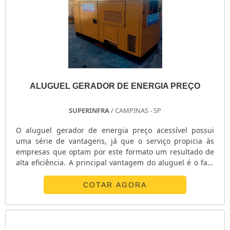
ALUGUEL GERADOR DE ENERGIA PREÇO
SUPERINFRA
/ CAMPINAS - SP
O aluguel gerador de energia preço acessível possui
uma série de vantagens, já que o serviço propicia às
empresas que optam por este formato um resultado de
alta eficiência. A principal vantagem do aluguel é o fato
de o produto ser utilizado apenas para a necessidade do
cliente, descartando gastos com manutenções
COTAR AGORA
posteriores.Principais qualificações do serviço
Atendimento 24 horas por dia, sete dias por semana; É
possível dispor de um gerador como fonte principal ou
alternativa de energia; Deman.