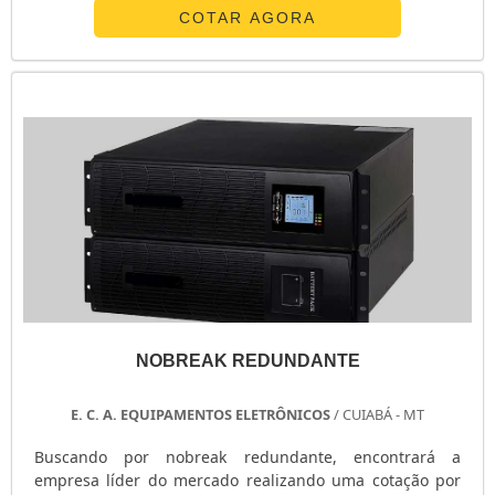
chave de transferência automática ats em uma empresa
COTAR AGORA
inovadora, acha o site da E. C. A. Equipamentos
Eletrônicos. Na companhia é possível encontrar
estabilizador de tensão monofásico e chave ...
NOBREAK REDUNDANTE
E. C. A. EQUIPAMENTOS ELETRÔNICOS
/ CUIABÁ - MT
Buscando por nobreak redundante, encontrará a
empresa líder do mercado realizando uma cotação por