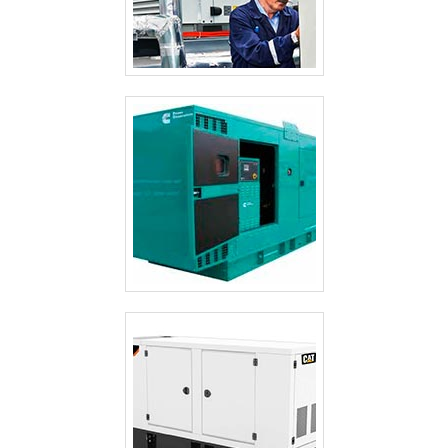
GRUPOS GERADORES, onde seus sócios e colaboradores
possuem vivência sólida e comprovada no segmento de
geração de energia.qualidade em Gerador 150 kva preço
justoA empresa é distribuidora da MWM Geradores, que
é uma fabricante brasileira de Grupos Geradores, com
planta em Santo Amaro. Através de parceiros, realizamos
em todo nordeste do Brasil, serviços de manutenção,
instalação, entrega técnica/start up, assim como
comercializamos peças diversas para geradores e
motores diesel.Também fabricamos acessórios para
Grupos Geradores, como: Kit atenuadores de Ruído;
Portas acústicas de 65, 75 e 85 dB(A); Silenciosos
Industrial/Hospitalar e QTA (Quadro de Transferência
Automática). Solicite já um orçamento!.