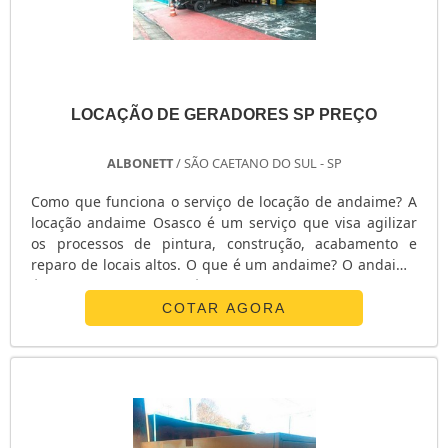
LOCAÇÃO DE GERADORES SP PREÇO
ALBONETT
/ SÃO CAETANO DO SUL - SP
Como que funciona o serviço de locação de andaime? A
locação andaime Osasco é um serviço que visa agilizar
os processos de pintura, construção, acabamento e
reparo de locais altos. O que é um andaime? O andaime
é uma estrutura metálica com sistema de encaixe
formado por placas de metal resistente, apropriados
COTAR AGORA
para garantir a segurança do operador. Vantagens do
serviço de locação: - Melhor custo benefício; - Foco de
investimento; - Agi....