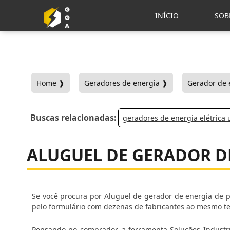
INÍCIO
SOB
Home ❱
Geradores de energia ❱
Gerador de e
Buscas relacionadas:
geradores de energia elétrica
ALUGUEL DE GERADOR D
Se você procura por Aluguel de gerador de energia de 
pelo formulário com dezenas de fabricantes ao mesmo te
Pensando no comprador, a ferramenta Soluções Industri