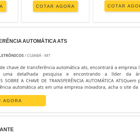
COTAR AGO
A
COTAR AGORA
ERÊNCIA AUTOMÁTICA ATS
 ELETRÔNICOS
/ CUIABÁ - MT
de chave de transferência automática ats, encontrará a empresa l
o uma detalhada pesquisa e encontrando a líder da á
ES SOBRE A CHAVE DE TRANSFERÊNCIA AUTOMÁTICA ATSQuem p
rência automática ats em uma empresa inovadora, acha o site da E
nicos. Na companhia é possível encontrar estabilizador de
R AGORA
ANTE