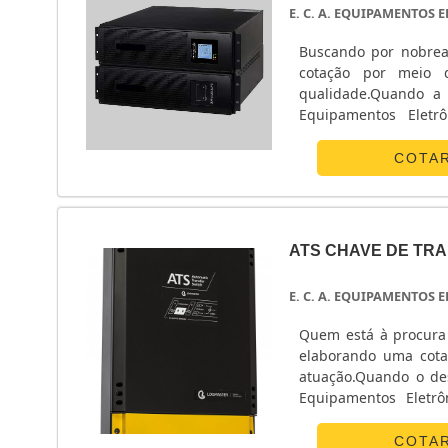
E. C. A. EQUIPAMENTOS
Buscando por nobrea
cotação por meio 
qualidade.Quando a 
Equipamentos Eletr
energia.ALGUNS D
Eletrônicos centraliza
COTA
ATS CHAVE DE TR
E. C. A. EQUIPAMENTOS
Quem está à procura 
elaborando uma cota
atuação.Quando o des
Equipamentos Eletrô
POUCO MAIS SOBRE 
canaliza s...
COTA