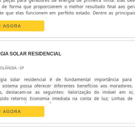
s peças para geradores de energia de primeira linha. Elas de
s, de forma que proporcionem o melhor resultado final aos ger
nte que elas funcionem em perfeito estado. Dentre as principai
trantes; Peças para o motor;
ÇAS PARA GERADORES SÃO EFICIENT.
R AGORA
GIA SOLAR RESIDENCIAL
OLÂNDIA - SP
gia solar residencial é de fundamental importância para
 sistema possa oferecer diferentes benefícios aos moradores.
ns, destacam-se as seguintes: Valorização do imóvel em si
pido retorno; Economia imediata na conta de luz; Linhas de 
GARANTE MÁXIMA EFICIÊNCIAEm outras palavras, pode-se afirma
z parte de um sistema que, logo pela manhã, começa a gerar.
R AGORA