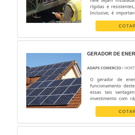
nele sejam instalada
rígidas e resistente
Inclusive, é importa
para geradores, destacam-se: Bombas d’água; Elementos fil
Bombas Injetoras.PE
COTA
GERADOR DE ENER
ADAPS COMERCIO
/ HORT
O gerador de ener
funcionamento deste
essas tais vantage
investimento com rá
próprias.O PRODUTO 
gerador de energia fa
COTA