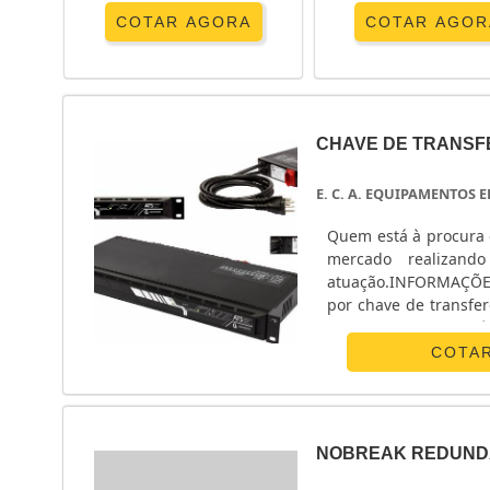
COTAR AGORA
COTAR AGOR
CHAVE DE TRANSF
E. C. A. EQUIPAMENTOS
Quem está à procura 
mercado realizand
atuação.INFORMAÇÕ
por chave de transfe
Equipamentos Eletrô
monofásico e chave ...
COTA
NOBREAK REDUND