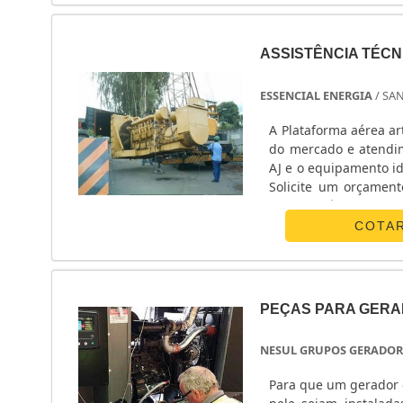
ASSISTÊNCIA TÉC
ESSENCIAL ENERGIA
/ SA
A Plataforma aérea a
do mercado e atendim
AJ e o equipamento i
Solicite um orçament
empresa líder no merc
COTA
PEÇAS PARA GERA
NESUL GRUPOS GERADOR
Para que um gerador 