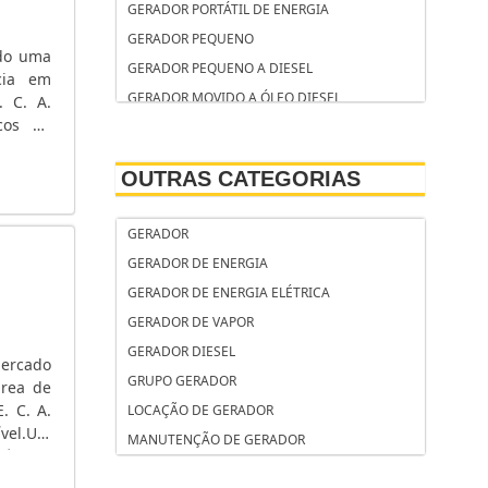
GERADOR PORTÁTIL DE ENERGIA
GERADOR PEQUENO
ndo uma
GERADOR PEQUENO A DIESEL
cia em
GERADOR MOVIDO A ÓLEO DIESEL
. C. A.
icos de
GERADOR DE ENERGIA PARA APARTAMENTO
mentos
GERADOR DE ENERGIA PARA APARTAMENTO
OUTRAS CATEGORIAS
SP
GERADOR DE ENERGIA ELÉTRICA
GERADOR
RESIDENCIAL SP
GERADOR DE ENERGIA
GERADOR DE ENERGIA ELÉTRICA
GERADOR DE ENERGIA ELÉTRICA
RESIDENCIAL PREÇO
GERADOR DE VAPOR
GERADOR DE ENERGIA DE 30 KVA USADO
GERADOR DIESEL
GERADOR DE ENERGIA DE 20 KVA
mercado
GRUPO GERADOR
GERADOR DE ENERGIA CUMMINS
área de
. C. A.
GERADOR DE ENERGIA COM PARTIDA
LOCAÇÃO DE GERADOR
ível.UM
ELÉTRICA
MANUTENÇÃO DE GERADOR
ônicos
GERADOR DE ENERGIA COM MOTOR SP