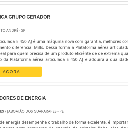
NICA GRUPO GERADOR
NTO ANDRÉ - SP
rticulada E 450 AJ é uma máquina nova com garantia, melhores co
ento diferencial Mills. Dessa forma a Plataforma aérea articulad
deal para quem precisa de um produto eficiênte de de extrema qua
o da Plataforma aérea articulada E 450 AJ e adquira a qualidade
ado de venda e locação de plataformas aéraes e manipuladores t..
R AGORA
DORES DE ENERGIA
ES
/ JABOATÃO DOS GUARARAPES - PE
de energia desempenhe o trabalho de forma excelente, é importa