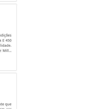
GUARULHOS
EMPRESA DE INSTALAÇÃO DE ENERGIA SOLAR
EMPRESA DE GERADORES
EMPRESA DE GERADOR DE ENERGIA ELETRICA
EMPRESA DE AUTOMAÇÃO DE GERADORES
PREÇO
ndições
EMPRESA DE ALUGUEL DE GERADORES
a E 450
lidade.
EMPRESA DE ALUGUEL DE GERADOR A DIESEL
 Mills,
DISTRIBUIDOR DE GRUPO GERADOR
..
RESIDENCIAL
DISTRIBUIDOR DE GRUPO GERADOR PORTÁTIL
DISTRIBUIDOR DE GRUPO GERADOR
ELÉTRICO
COMPRAR GERADOR PORTÁTIL
COMPRAR GERADOR DE ENERGIA
COMPRAR GERADOR DE ENERGIA A DIESEL
COMPRAR GERADOR A DIESEL
nte que