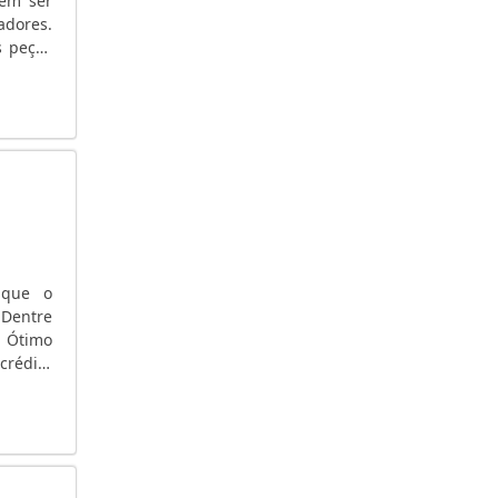
vem ser
COMPRA DE GERADORES DE ENERGIA
adores.
COMPRA DE GERADOR DE ENERGIA
s peças
AUTOMAÇÃO DE GERADORES DE ENERGIA
ASSISTÊNCIA TÉCNICA PARA GERADORES
ASSISTÊNCIA TÉCNICA DE GERADORES
ALUGUEL GERADOR
ALUGUEL GERADOR PREÇO
ALUGUEL GERADOR PREÇO SÃO PAULO
ALUGUEL GERADOR DE ENERGIA SÃO PAULO
ALUGUEL GERADOR DE ENERGIA PREÇO SÃO
 que o
PAULO
 Dentre
ALUGUEL GERADOR BH
; Ótimo
crédito
ALUGUEL DE GERADORES
r que o
ALUGUEL DE GERADORES SÃO PAULO
ALUGUEL DE GERADORES PARA EVENTOS SP
ALUGUEL DE GERADORES GUARULHOS
ALUGUEL DE GERADORES A DIESEL