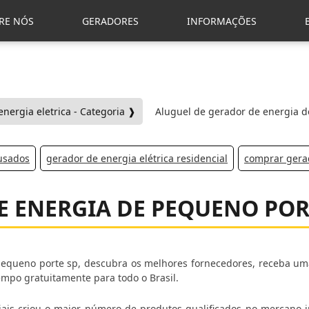
RE NÓS
GERADORES
INFORMAÇÕES
nergia eletrica - Categoria ❱
Aluguel de gerador de energia 
 usados
gerador de energia elétrica residencial
comprar gerad
E ENERGIA DE PEQUENO POR
pequeno porte sp, descubra os melhores fornecedores, receba um
mpo gratuitamente para todo o Brasil.
ais criou o maior número de produtos qualificados no mercano in