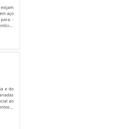
FORNECIMENTO E INSTALAÇÃO DE GRUPO
 exijam
GERADOR
FORNECEDOR DE GRUPO GERADOR
ara: -
ntícios
ENERGIA FOTOVOLTAICA PREÇO
EMPRESAS DE MANUTENÇÃO DE GRUPO
GERADOR SP
EMPRESA DE RETROFIT DE GERADOR
EMPRESA DE MANUTENÇÃO PREVENTIVA EM
GERADOR DE ENERGIA
EMPRESA DE MANUTENÇÃO DE GERADORES
EMPRESA DE MANUTENÇÃO DE GERADORES
SP
ia e do
EMPRESA DE MANUTENÇÃO DE GERADORES
ariadas
EM MG
cial ao
entos a
EMPRESA DE MANUTENÇÃO CORRETIVA EM
abalham
GERADOR DE ENERGIA
EMPRESA DE LOCAÇÃO DE GERADOR EM