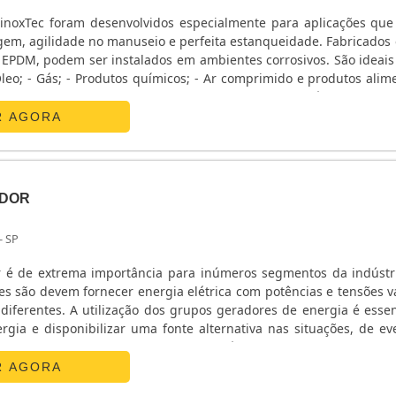
inoxTec foram desenvolvidos especialmente para aplicações que
gilidade no manuseio e perfeita estanqueidade. Fabricados em aço
EPDM, podem ser instalados em ambientes corrosivos. São ideais p
leo; - Gás; - Produtos químicos; - Ar comprimido e produtos alime
em geral. Modelos fornecidos pela SinoxTec: - UV-A Adaptador com Rosca Fêmea; -....
R AGORA
ADOR
- SP
 é de extrema importância para inúmeros segmentos da indústr
es são devem fornecer energia elétrica com potências e tensões v
diferentes. A utilização dos grupos geradores de energia é essen
rgia e disponibilizar uma fonte alternativa nas situações, de ev
ados. Para atender o mercado com excelência, as empresas que tr
em muitas soluções para .
R AGORA