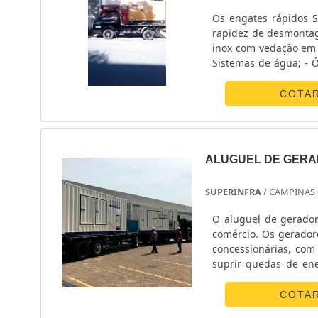
Os engates rápidos S
rapidez de desmontagem, a
inox com vedação em 
Sistemas de água; - Ó
COTA
ALUGUEL DE GER
SUPERINFRA
/ CAMPINAS 
O aluguel de gerador
comércio. Os gerador
concessionárias, com 
suprir quedas de ene
obras de locais isol
com geradores oferec
COTA