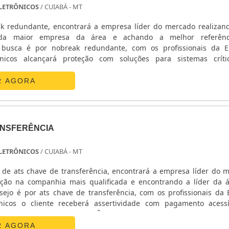
 ELETRÔNICOS
/ CUIABÁ - MT
k redundante, encontrará a empresa líder do mercado realiza
da maior empresa da área e achando a melhor referên
busca é por nobreak redundante, com os profissionais da E
ônicos alcançará proteção com soluções para sistemas crít
ETALHES SOBRE O NOBREAK REDUNDANTEA E. C. A. Equipa
 sua energia em ...
R AGORA
ANSFERÊNCIA
 ELETRÔNICOS
/ CUIABÁ - MT
de ats chave de transferência, encontrará a empresa líder do 
ção na companhia mais qualificada e encontrando a líder da 
ejo é por ats chave de transferência, com os profissionais da E
nicos o cliente receberá assertividade com pagamento acess
ATS CHAVE DE TRANSFERÊNCIAA E. C. A. Equipamentos Eletr
R AGORA