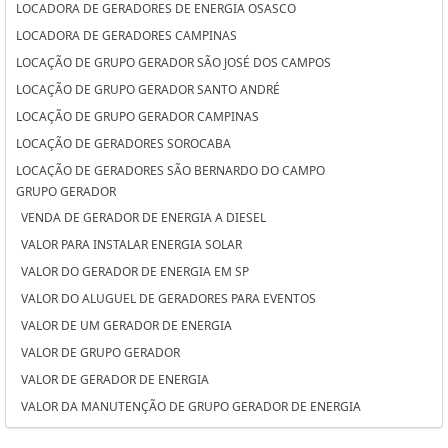
LOCADORA DE GERADORES DE ENERGIA OSASCO
LOCADORA DE GERADORES CAMPINAS
LOCAÇÃO DE GRUPO GERADOR SÃO JOSÉ DOS CAMPOS
LOCAÇÃO DE GRUPO GERADOR SANTO ANDRÉ
LOCAÇÃO DE GRUPO GERADOR CAMPINAS
LOCAÇÃO DE GERADORES SOROCABA
LOCAÇÃO DE GERADORES SÃO BERNARDO DO CAMPO
GRUPO GERADOR
LOCAÇÃO DE GERADORES PARA CASAMENTO SOROCABA
VENDA DE GERADOR DE ENERGIA A DIESEL
LOCAÇÃO DE GERADORES PARA CASAMENTO SÃO BERNARDO DO
VALOR PARA INSTALAR ENERGIA SOLAR
CAMPO
VALOR DO GERADOR DE ENERGIA EM SP
LOCAÇÃO DE GERADORES PARA CASAMENTO OSASCO
VALOR DO ALUGUEL DE GERADORES PARA EVENTOS
LOCAÇÃO DE GERADORES OSASCO
VALOR DE UM GERADOR DE ENERGIA
LOCAÇÃO DE GERADORES DE ENERGIA SÃO JOSÉ DOS CAMPOS
VALOR DE GRUPO GERADOR
LOCAÇÃO DE GERADORES DE ENERGIA SANTO ANDRÉ
VALOR DE GERADOR DE ENERGIA
LOCAÇÃO DE GERADORES DE ENERGIA A DIESEL SOROCABA
VALOR DA MANUTENÇÃO DE GRUPO GERADOR DE ENERGIA
LOCAÇÃO DE GERADORES DE ENERGIA A DIESEL SÃO BERNARDO DO
VALOR ALUGUEL GERADOR
CAMPO