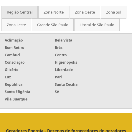
Região Central
Zona Norte
Zona Oeste
Zona Sul
Zona Leste
Grande São Paulo
Litoral de São Paulo
Aclimação
Bela Vista
Bom Retiro
Brás
Cambuci
Centro
Consolação
Higienópolis
Glicério
Liberdade
Luz
Pari
República
Santa Cecília
Santa Efigênia
Sé
Vila Buarque
Geradores Energia - Dezenas de fornecedores de geradores