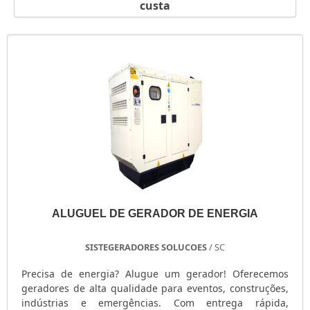
custa
GERADOR PORTÁTIL A GASOLINA
GERADOR PORTÁTIL A DIESEL
GERADOR PEQUENO DE ENERGIA
GERADOR PEQUENO A GASOLINA
GERADOR PARA SHOW
GERADOR PARA RESIDÊNCIA
GERADOR PARA RESIDÊNCIA PREÇO
GERADOR PARA LOCAÇÃO SÃO PAULO
GERADOR PARA AR CONDICIONADO
GERADOR MOTOMIL
GERADOR MENOR PREÇO
ALUGUEL DE GERADOR DE ENERGIA
GERADOR ELÉTRICO DIESEL
GERADOR ELÉTRICO DIESEL USADO
SISTEGERADORES SOLUCOES
/ SC
GERADOR ELÉTRICO A DIESEL
GERADOR DIESEL TRIFÁSICO
Precisa de energia? Alugue um gerador! Oferecemos
geradores de alta qualidade para eventos, construções,
GERADOR DIESEL RESIDENCIAL
indústrias e emergências. Com entrega rápida,
GERADOR DIESEL PORTÁTIL