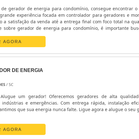
de gerador de energia para condomínio, consegue encontrar o 
rande experiência focada em controlador para geradores e m
o a satisfação da venda até a entrega final com foco total na qua
e sobre gerador de energia para condomínio, é importante bu
ovação e tecnologia de ponta, pontos importantes que ficam de 
zações que não trabalham com seriedade e profissionalismo. Otimize
R AGORA
em contato agora mesmo com nossa equipe para um atend
 gerador de energia para condomínio. Nosso quadro de funcion
rios especialistas no segmento, tire um tempinho do seu dia para
so time de atendimento.
DOR DE ENERGIA
OES
/ SC
? Alugue um gerador! Oferecemos geradores de alta qualida
, indústrias e emergências. Com entrega rápida, instalação efic
rantimos que sua energia nunca falte. Ligue agora e alugue o seu 
R AGORA