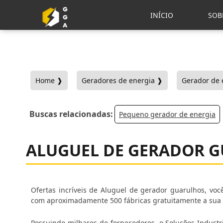
INÍCIO
SOB
Home ❱
Geradores de energia ❱
Gerador de 
Buscas relacionadas:
Pequeno gerador de energia
ALUGUEL DE GERADOR 
Ofertas incríveis de Aluguel de gerador guarulhos, voc
com aproximadamente 500 fábricas gratuitamente a sua
Possuindo milhares de fornecedores, o Soluções Industri