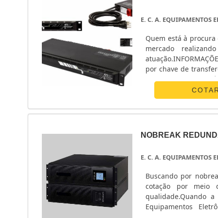
extremamente versá
modelos, que possuem
E. C. A. EQUIPAMENTOS
que podem ser encont
diferencial de cont
Quem está à procura 
locadora ficará resp
mercado realizand
dos dispositivos, 24
atuação.INFORMAÇÕ
dos principais ponto
por chave de transfe
equipamento também 
Equipamentos Eletrô
a tarifação no cons
monofásico e chave ...
COTA
possível liquidar a 
com manutenções, qu
ALUGUEL DE GERADOR
MM Geradores oferece
seus clientes. A co
NOBREAK REDUND
especificações da NR-
E. C. A. EQUIPAMENTOS
Buscando por nobrea
cotação por meio 
qualidade.Quando a 
Equipamentos Eletr
energia.ALGUNS D