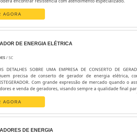
derá encontrar resistência com atendimento especializado.
R AGORA
ADOR DE ENERGIA ELÉTRICA
OES
/ SC
S DETALHES SOBRE UMA EMPRESA DE CONSERTO DE GERA
uem precisa de conserto de gerador de energia elétrica, c
 SISTEGERADOR. Com grande expressão de mercado quando o as
dores e venda de geradores, visando sempre a qualidade final par
trica, é
 local que ofereça inovação e tecnologia de ponta, pontos impo
R AGORA
o planejamento de organizações que não trabalham com seri
imento personalizado sobre conserto de gerador de energia el
ionários é formado por profissionais atenciosos com as solicitaç
ADORES DE ENERGIA
seu contato para tirar todas as dúvidas.