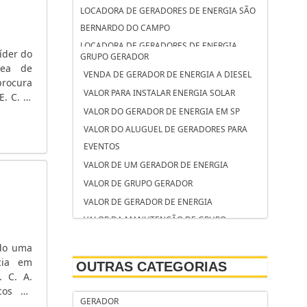
rie de
LOCADORA DE GERADORES DE ENERGIA SÃO
uma vez
BERNARDO DO CAMPO
 grande
empresa
LOCADORA DE GERADORES DE ENERGIA
íder do
GRUPO GERADOR
zer uso
OSASCO
rea de
ia é um
VENDA DE GERADOR DE ENERGIA A DIESEL
LOCADORA DE GERADORES CAMPINAS
rocura
o que o
VALOR PARA INSTALAR ENERGIA SOLAR
. C. A.
LOCAÇÃO DE GRUPO GERADOR SÃO JOSÉ DOS
 em que
 tensão
VALOR DO GERADOR DE ENERGIA EM SP
CAMPOS
uguel é
VALOR DO ALUGUEL DE GERADORES PARA
 gastos
LOCAÇÃO DE GRUPO GERADOR SANTO
NTRAR O
EVENTOS
ANDRÉ
s que a
VALOR DE UM GERADOR DE ENERGIA
LOCAÇÃO DE GRUPO GERADOR CAMPINAS
fica de
VALOR DE GRUPO GERADOR
LOCAÇÃO DE GERADORES SOROCABA
odas as
VALOR DE GERADOR DE ENERGIA
LOCAÇÃO DE GERADORES SÃO BERNARDO DO
VALOR DA MANUTENÇÃO DE GRUPO
CAMPO
GERADOR DE ENERGIA
LOCAÇÃO DE GERADORES PARA CASAMENTO
ndo uma
VALOR ALUGUEL GERADOR
SOROCABA
cia em
OUTRAS CATEGORIAS
TORRE DE ILUMINAÇÃO COM GERADOR
. C. A.
LOCAÇÃO DE GERADORES PARA CASAMENTO
icos de
TANQUE DE COMBUSTÍVEL PARA GRUPO
SÃO BERNARDO DO CAMPO
GERADOR
mentos