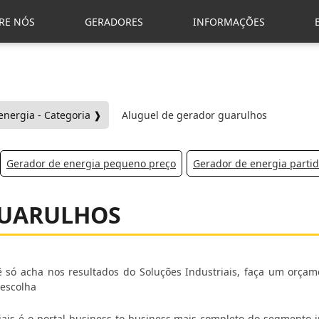
RE NÓS
GERADORES
INFORMAÇÕES
energia - Categoria ❱
Aluguel de gerador guarulhos
Gerador de energia pequeno preço
Gerador de energia parti
GUARULHOS
ê só acha nos resultados do Soluções Industriais, faça um orçam
 escolha
ais é o portal business to business mais completo do segmento in