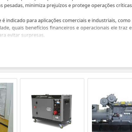
s pesadas, minimiza prejuízos e protege operações críticas
 é indicado para aplicações comerciais e industriais, como 
de, quais benefícios financeiros e operacionais ele traz 
a evitar surpresas.
ENERGIA 700 KVA E QUANDO ESCOLH
e energia 700 kva entrega até cerca de 560 kW úteis em 
rtes prolongados com autonomia e estabilidade elétrica.
E ESCOLHA
 o gerador de energia 700 kva é projetado para alimentar
aplicações práticas costuma suprir fábricas pequenas, ho
ras com vários equipamentos simultâneos. Avalie potênci
otência e picos de partida para confirmar compatibilida