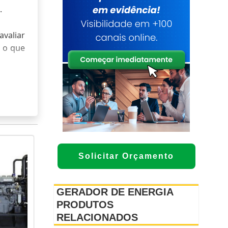
.
avaliar
e o que
ER UM
regime
Solicitar Orçamento
 cargas
GERADOR DE ENERGIA
spitais
PRODUTOS
a real
RELACIONADOS
de sem