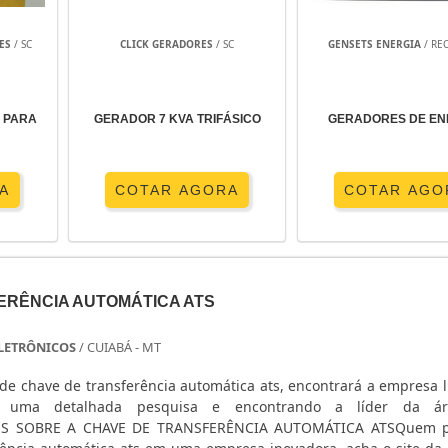
ES
/ SC
CLICK GERADORES
/ SC
GENSETS ENERGIA
/ REC
 certa: quedas de tensão frequentes na rede, necessid
 ampliação da planta que elevará a demanda futura. E
untos moto-bomba (30–45 kW cada), iluminação indus
 PARA
GERADOR 7 KVA TRIFÁSICO
GERADORES DE EN
e à faixa onde um 700 kVA é indicado para evitar opera
A
COTAR AGORA
COTAR AGO
e carga em painéis, chaveamento de transferência compat
onsumo. Instale medidores de corrente por fase e proteç
VA, além de planejamento de manutenção preventiva a cad
ronização quando houver necessidade de expansão futura.
ERÊNCIA AUTOMÁTICA ATS
tida
 ELETRÔNICOS
/ CUIABÁ - MT
0 kW contínuos
de chave de transferência automática ats, encontrará a empresa l
o uma detalhada pesquisa e encontrando a líder da á
lidade de tensão
ES SOBRE A CHAVE DE TRANSFERÊNCIA AUTOMÁTICA ATSQuem p