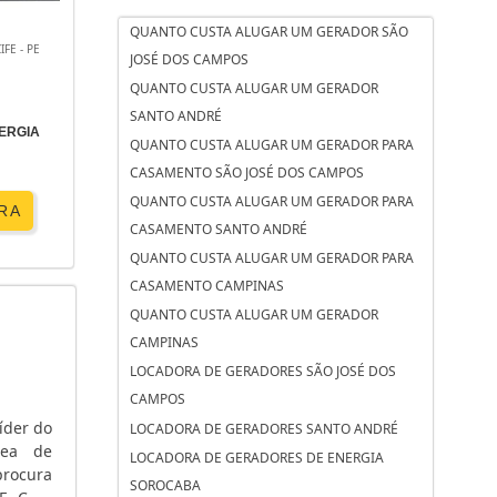
QUANTO CUSTA ALUGAR UM GERADOR SÃO
IFE - PE
JOSÉ DOS CAMPOS
ade de
QUANTO CUSTA ALUGAR UM GERADOR
xemplo
SANTO ANDRÉ
trial,
ERGIA
QUANTO CUSTA ALUGAR UM GERADOR PARA
ção em
CASAMENTO SÃO JOSÉ DOS CAMPOS
QUANTO CUSTA ALUGAR UM GERADOR PARA
RA
CASAMENTO SANTO ANDRÉ
ível e
QUANTO CUSTA ALUGAR UM GERADOR PARA
ões de
CASAMENTO CAMPINAS
a 250–
QUANTO CUSTA ALUGAR UM GERADOR
CAMPINAS
LOCADORA DE GERADORES SÃO JOSÉ DOS
CAMPOS
íder do
LOCADORA DE GERADORES SANTO ANDRÉ
rea de
LOCADORA DE GERADORES DE ENERGIA
rocura
SOROCABA