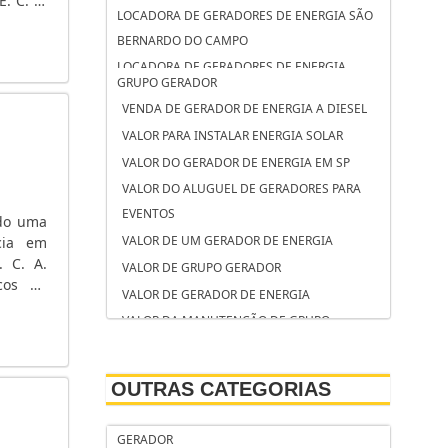
. C. A.
LOCADORA DE GERADORES DE ENERGIA SÃO
 tensão
luções
BERNARDO DO CAMPO
LOCADORA DE GERADORES DE ENERGIA
GRUPO GERADOR
OSASCO
projeto
VENDA DE GERADOR DE ENERGIA A DIESEL
LOCADORA DE GERADORES CAMPINAS
VALOR PARA INSTALAR ENERGIA SOLAR
LOCAÇÃO DE GRUPO GERADOR SÃO JOSÉ DOS
VALOR DO GERADOR DE ENERGIA EM SP
CAMPOS
GIA
VALOR DO ALUGUEL DE GERADORES PARA
LOCAÇÃO DE GRUPO GERADOR SANTO
EVENTOS
ndo uma
ANDRÉ
VALOR DE UM GERADOR DE ENERGIA
cia em
LOCAÇÃO DE GRUPO GERADOR CAMPINAS
. C. A.
motor e
VALOR DE GRUPO GERADOR
LOCAÇÃO DE GERADORES SOROCABA
icos de
kva na
VALOR DE GERADOR DE ENERGIA
LOCAÇÃO DE GERADORES SÃO BERNARDO DO
mentos
VALOR DA MANUTENÇÃO DE GRUPO
CAMPO
GERADOR DE ENERGIA
LOCAÇÃO DE GERADORES PARA CASAMENTO
VALOR ALUGUEL GERADOR
SOROCABA
OUTRAS CATEGORIAS
TORRE DE ILUMINAÇÃO COM GERADOR
LOCAÇÃO DE GERADORES PARA CASAMENTO
TANQUE DE COMBUSTÍVEL PARA GRUPO
SÃO BERNARDO DO CAMPO
GERADOR
tor de