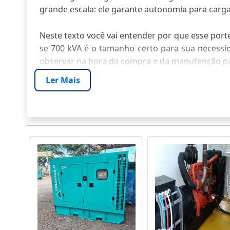
grande escala: ele garante autonomia para carga
Neste texto você vai entender por que esse porte
se 700 kVA é o tamanho certo para sua necessida
observar na hora da compra e da manutenção par
Ler Mais
1. O QUE É UM GERADOR DE 
Gerador compacto de grande porte: o gerador d
contínuo, suportando demandas industriais e co
CAPACIDADE, CONTEXTO E SINAL D
Como item específico de uma linha de potência,
críticas que somam centenas de quilowatts. Em 
de médio porte, data centers fracionados e ob
necessária somando cargas motoras, fator de p