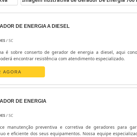
Kva
Imagem ilustrativa de Gerador De Energia 700
ção brushless para menor manutenção.
a; tanque para 8–12 horas e integração com telemetria.
ADOR DE ENERGIA A DIESEL
ente, fp) ao comparar modelos para evitar subdimensionam
OES
/ SC
étricos e logísticos antes da compra, dimensionando pro
ma é sobre conserto de gerador de energia a diesel, aqui con
derá encontrar resistência com atendimento especializado.
ua.
R AGORA
CULO DE CARGAS PARA UM GERADOR
ADOR DE ENERGIA
e energia 700 kva: cálculo de cargas simultâneas, fato
s, assegurando cobertura de picos em ambientes industr
OES
/ SC
ece manutenção preventiva e corretiva de geradores para gar
uo e eficiente dos seus equipamentos. Nossa equipe especializa
NS DE PARTIDA