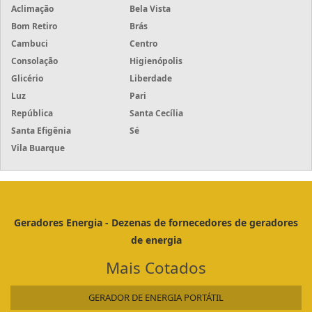
Aclimação
Bela Vista
Bom Retiro
Brás
Cambuci
Centro
Consolação
Higienópolis
Glicério
Liberdade
Luz
Pari
República
Santa Cecília
Santa Efigênia
Sé
Vila Buarque
Geradores Energia - Dezenas de fornecedores de geradores
de energia
Mais Cotados
GERADOR DE ENERGIA PORTÁTIL