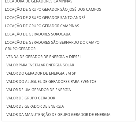
LOCADORA DE GERADORES CAMPINAS
LOCAÇÃO DE GRUPO GERADOR SÃO JOSÉ DOS CAMPOS
LOCAÇÃO DE GRUPO GERADOR SANTO ANDRÉ
LOCAÇÃO DE GRUPO GERADOR CAMPINAS
LOCAÇÃO DE GERADORES SOROCABA
LOCAÇÃO DE GERADORES SÃO BERNARDO DO CAMPO
GRUPO GERADOR
LOCAÇÃO DE GERADORES PARA CASAMENTO SOROCABA
VENDA DE GERADOR DE ENERGIA A DIESEL
LOCAÇÃO DE GERADORES PARA CASAMENTO SÃO BERNARDO DO
VALOR PARA INSTALAR ENERGIA SOLAR
CAMPO
VALOR DO GERADOR DE ENERGIA EM SP
LOCAÇÃO DE GERADORES PARA CASAMENTO OSASCO
VALOR DO ALUGUEL DE GERADORES PARA EVENTOS
LOCAÇÃO DE GERADORES OSASCO
VALOR DE UM GERADOR DE ENERGIA
LOCAÇÃO DE GERADORES DE ENERGIA SÃO JOSÉ DOS CAMPOS
VALOR DE GRUPO GERADOR
LOCAÇÃO DE GERADORES DE ENERGIA SANTO ANDRÉ
VALOR DE GERADOR DE ENERGIA
LOCAÇÃO DE GERADORES DE ENERGIA A DIESEL SOROCABA
VALOR DA MANUTENÇÃO DE GRUPO GERADOR DE ENERGIA
LOCAÇÃO DE GERADORES DE ENERGIA A DIESEL SÃO BERNARDO DO
VALOR ALUGUEL GERADOR
CAMPO
TORRE DE ILUMINAÇÃO COM GERADOR
LOCAÇÃO DE GERADORES DE ENERGIA A DIESEL OSASCO