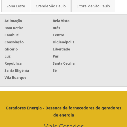
Zona Leste
Grande São Paulo
Litoral de São Paulo
Aclimação
Bela Vista
Bom Retiro
Brás
Cambuci
Centro
Consolação
Higienópolis
Glicério
Liberdade
Luz
Pari
República
Santa Cecília
Santa Efigênia
Sé
Vila Buarque
Geradores Energia - Dezenas de fornecedores de geradores
de energia
Mais Cotados