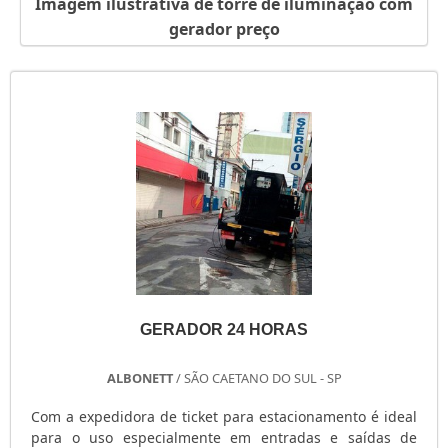
Imagem ilustrativa de torre de iluminação com
GERADOR PORTÁTIL A GASOLINA
gerador preço
GERADOR PORTÁTIL A DIESEL
GERADOR PEQUENO DE ENERGIA
GERADOR PEQUENO A GASOLINA
GERADOR PARA SHOW
GERADOR PARA RESIDÊNCIA
GERADOR PARA RESIDÊNCIA PREÇO
GERADOR PARA LOCAÇÃO SÃO PAULO
GERADOR PARA AR CONDICIONADO
GERADOR MOTOMIL
GERADOR MENOR PREÇO
GERADOR ELÉTRICO DIESEL
GERADOR 24 HORAS
GERADOR ELÉTRICO DIESEL USADO
GERADOR ELÉTRICO A DIESEL
ALBONETT
/ SÃO CAETANO DO SUL - SP
GERADOR DIESEL TRIFÁSICO
Com a expedidora de ticket para estacionamento é ideal
GERADOR DIESEL RESIDENCIAL
para o uso especialmente em entradas e saídas de
GERADOR DIESEL PORTÁTIL