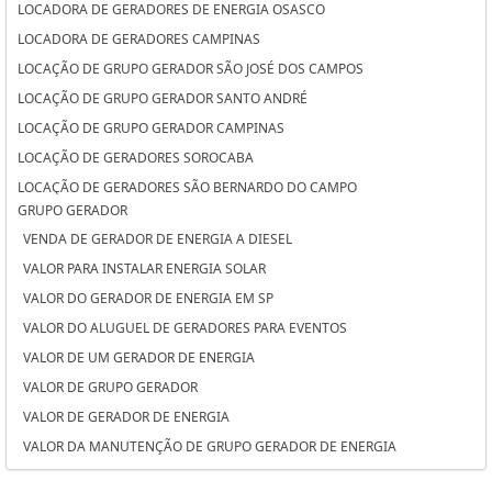
LOCADORA DE GERADORES DE ENERGIA OSASCO
LOCADORA DE GERADORES CAMPINAS
LOCAÇÃO DE GRUPO GERADOR SÃO JOSÉ DOS CAMPOS
LOCAÇÃO DE GRUPO GERADOR SANTO ANDRÉ
LOCAÇÃO DE GRUPO GERADOR CAMPINAS
LOCAÇÃO DE GERADORES SOROCABA
LOCAÇÃO DE GERADORES SÃO BERNARDO DO CAMPO
GRUPO GERADOR
LOCAÇÃO DE GERADORES PARA CASAMENTO SOROCABA
VENDA DE GERADOR DE ENERGIA A DIESEL
LOCAÇÃO DE GERADORES PARA CASAMENTO SÃO BERNARDO DO
VALOR PARA INSTALAR ENERGIA SOLAR
CAMPO
VALOR DO GERADOR DE ENERGIA EM SP
LOCAÇÃO DE GERADORES PARA CASAMENTO OSASCO
VALOR DO ALUGUEL DE GERADORES PARA EVENTOS
LOCAÇÃO DE GERADORES OSASCO
VALOR DE UM GERADOR DE ENERGIA
LOCAÇÃO DE GERADORES DE ENERGIA SÃO JOSÉ DOS CAMPOS
VALOR DE GRUPO GERADOR
LOCAÇÃO DE GERADORES DE ENERGIA SANTO ANDRÉ
VALOR DE GERADOR DE ENERGIA
LOCAÇÃO DE GERADORES DE ENERGIA A DIESEL SOROCABA
VALOR DA MANUTENÇÃO DE GRUPO GERADOR DE ENERGIA
LOCAÇÃO DE GERADORES DE ENERGIA A DIESEL SÃO BERNARDO DO
VALOR ALUGUEL GERADOR
CAMPO