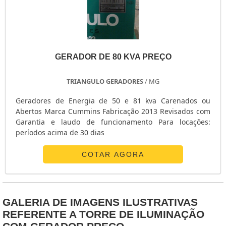
CONJUNTO GERADOR DE ENERGIA
COMPRAR UM GERADOR DE ENERGIA
COMPRAR GRUPO GERADOR DE ENERGIA
COMPRAR GRUPO GERADOR DE ENERGIA A GASOLINA
GERADOR DE 80 KVA PREÇO
COMPRAR GRUPO GERADOR DE ENERGIA A DIESEL
COMPRAR GERADORES DE ENERGIA ELÉTRICA
TRIANGULO GERADORES
/ MG
COMPRAR GERADOR
COMPRAR GERADOR PEQUENO A DIESEL
Geradores de Energia de 50 e 81 kva Carenados ou
Abertos Marca Cummins Fabricação 2013 Revisados com
COMPRAR GERADOR DE ENERGIA USADO
Garantia e laudo de funcionamento Para locações:
COMPRAR GERADOR DE ENERGIA A GASOLINA
períodos acima de 30 dias
COMPRAR GERADOR DE ENERGIA A DIESEL USADO
COMPRAR GERADOR DE ENERGIA A DIESEL SP
COTAR AGORA
COMPRAR GERADOR A GASOLINA
CARREGADOR DE BATERIA PARA GERADOR
ASSISTÊNCIA TÉCNICA PARA GERADORES SP
GALERIA DE IMAGENS ILUSTRATIVAS
ASSISTÊNCIA TÉCNICA GRUPO GERADOR INDUSTRIAL
REFERENTE A TORRE DE ILUMINAÇÃO
ASSISTÊNCIA TÉCNICA GRUPO GERADOR INDUSTRIAL EM MINAS