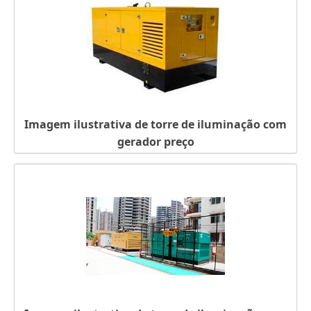
GERADORES ELÉTRICOS PARA SOLDAGEM
GERADORES DIESEL USADOS PARA VENDA
GERADORES DIESEL PEQUENO PORTE
GERADORES DE ENERGIA FÍSICA
GERADORES DE ENERGIA ELÉTRICA EM SP
GERADOR TRIFÁSICO DIESEL
GERADOR TRIFÁSICO DIESEL 6KVA
Imagem ilustrativa de torre de iluminação com
GERADOR TRIFÁSICO A DIESEL
gerador preço
GERADOR TRIFÁSICO 380V
GERADOR TRIFÁSICO 10KVA
GERADOR TOYAMA DIESEL
GERADOR SEM MOTOR
GERADOR PORTÁTIL SILENCIOSO
GERADOR PORTÁTIL SILENCIOSO PREÇO
GERADOR PORTÁTIL HONDA
GERADOR PORTÁTIL GASOLINA
GERADOR PORTÁTIL DIESEL