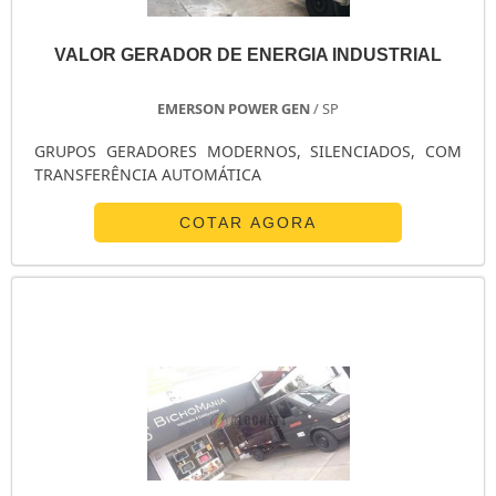
GERADOR 20 KVA PREÇO
GERADOR 2 5KVA
VALOR GERADOR DE ENERGIA INDUSTRIAL
GERADOR 1KVA PARTIDA ELÉTRICA
GERADOR 180 KVA PREÇO
EMERSON POWER GEN
/ SP
GERADOR 150 KVA
GRUPOS GERADORES MODERNOS, SILENCIADOS, COM
GERADOR 150 KVA PREÇO
TRANSFERÊNCIA AUTOMÁTICA
GERADOR 1200W
COTAR AGORA
GERADOR 12 KVA
GERADOR 10KVA
GERADOR 10KVA DIESEL
GERADOR 10KVA DIESEL USADO
GERADOR 1000KVA
GERADOR 10000 WATTS
GERADOR 100 KVA
FORNECEDOR DE GRUPO GERADOR GASOLINA
FABRICANTES DE GERADORES DE ENERGIA ELÉTRICA
FABRICANTES DE GERADORES A DIESEL