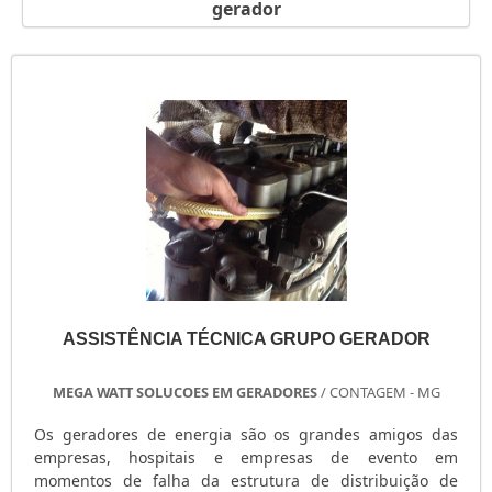
gerador
GERADOR PORTÁTIL A GASOLINA
GERADOR PORTÁTIL A DIESEL
GERADOR PEQUENO DE ENERGIA
GERADOR PEQUENO A GASOLINA
GERADOR PARA SHOW
GERADOR PARA RESIDÊNCIA
GERADOR PARA RESIDÊNCIA PREÇO
GERADOR PARA LOCAÇÃO SÃO PAULO
GERADOR PARA AR CONDICIONADO
GERADOR MOTOMIL
GERADOR MENOR PREÇO
ASSISTÊNCIA TÉCNICA GRUPO GERADOR
GERADOR ELÉTRICO DIESEL
GERADOR ELÉTRICO DIESEL USADO
MEGA WATT SOLUCOES EM GERADORES
/ CONTAGEM - MG
GERADOR ELÉTRICO A DIESEL
GERADOR DIESEL TRIFÁSICO
Os geradores de energia são os grandes amigos das
empresas, hospitais e empresas de evento em
GERADOR DIESEL RESIDENCIAL
momentos de falha da estrutura de distribuição de
GERADOR DIESEL PORTÁTIL