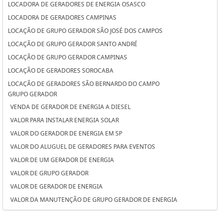
LOCADORA DE GERADORES DE ENERGIA OSASCO
LOCADORA DE GERADORES CAMPINAS
LOCAÇÃO DE GRUPO GERADOR SÃO JOSÉ DOS CAMPOS
LOCAÇÃO DE GRUPO GERADOR SANTO ANDRÉ
LOCAÇÃO DE GRUPO GERADOR CAMPINAS
LOCAÇÃO DE GERADORES SOROCABA
LOCAÇÃO DE GERADORES SÃO BERNARDO DO CAMPO
GRUPO GERADOR
LOCAÇÃO DE GERADORES PARA CASAMENTO SOROCABA
VENDA DE GERADOR DE ENERGIA A DIESEL
LOCAÇÃO DE GERADORES PARA CASAMENTO SÃO BERNARDO DO
VALOR PARA INSTALAR ENERGIA SOLAR
CAMPO
VALOR DO GERADOR DE ENERGIA EM SP
LOCAÇÃO DE GERADORES PARA CASAMENTO OSASCO
VALOR DO ALUGUEL DE GERADORES PARA EVENTOS
LOCAÇÃO DE GERADORES OSASCO
VALOR DE UM GERADOR DE ENERGIA
LOCAÇÃO DE GERADORES DE ENERGIA SÃO JOSÉ DOS CAMPOS
VALOR DE GRUPO GERADOR
LOCAÇÃO DE GERADORES DE ENERGIA SANTO ANDRÉ
VALOR DE GERADOR DE ENERGIA
LOCAÇÃO DE GERADORES DE ENERGIA A DIESEL SOROCABA
VALOR DA MANUTENÇÃO DE GRUPO GERADOR DE ENERGIA
LOCAÇÃO DE GERADORES DE ENERGIA A DIESEL SÃO BERNARDO DO
VALOR ALUGUEL GERADOR
CAMPO