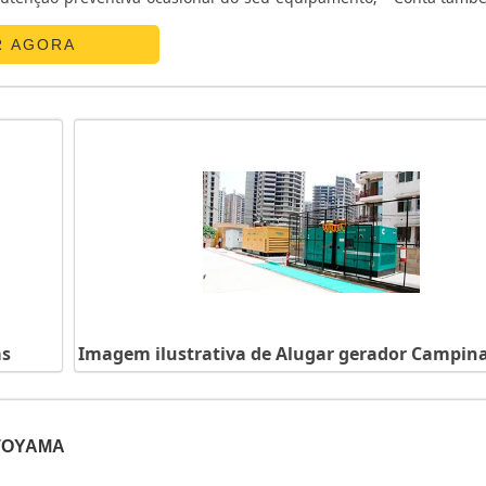
ter projetos customizados de acordo com suas necessidades; - Fonte
R AGORA
as
Imagem ilustrativa de Alugar gerador Campin
TOYAMA