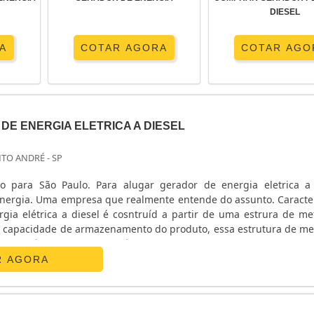
DIESEL
A
COTAR AGORA
COTAR AGO
E ENERGIA ELETRICA A DIESEL
NTO ANDRÉ - SP
o para São Paulo. Para alugar gerador de energia eletrica a 
 Energia. Uma empresa que realmente entende do assunto. Caracter
gia elétrica a diesel é cosntruíd a partir de uma estrura de me
a capacidade de armazenamento do produto, essa estrutura de me
o conteúdo do geradora até o moento de seu uso, pode ser al...
R AGORA