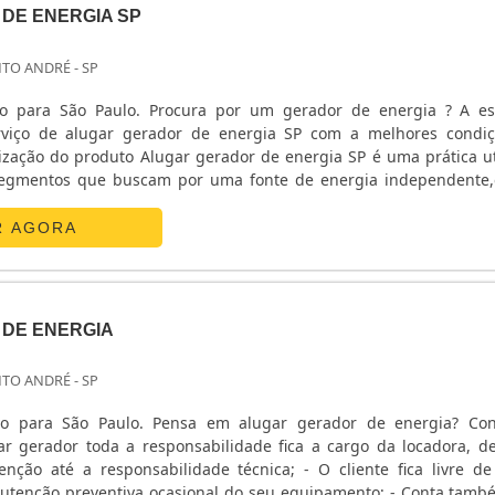
DE ENERGIA SP
NTO ANDRÉ - SP
vo para São Paulo. Procura por um gerador de energia ? A es
erviço de alugar gerador de energia SP com a melhores condi
lização do produto Alugar gerador de energia SP é uma prática ut
segmentos que buscam por uma fonte de energia independente
 como: - Escolas; - Industriais; - Supermercados; - Shopp...
R AGORA
DE ENERGIA
NTO ANDRÉ - SP
vo para São Paulo. Pensa em alugar gerador de energia? Con
ar gerador toda a responsabilidade fica a cargo da locadora, d
ção até a responsabilidade técnica; - O cliente fica livre de
utenção preventiva ocasional do seu equipamento; - Conta tam