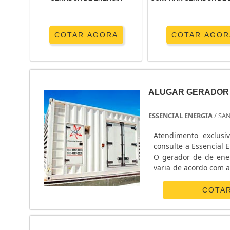
COTAR AGORA
COTAR AGOR
ALUGAR GERADOR D
ESSENCIAL ENERGIA
/ SA
Atendimento exclusiv
consulte a Essencial
O gerador de de ener
varia de acordo com 
a função de proteger 
COTA