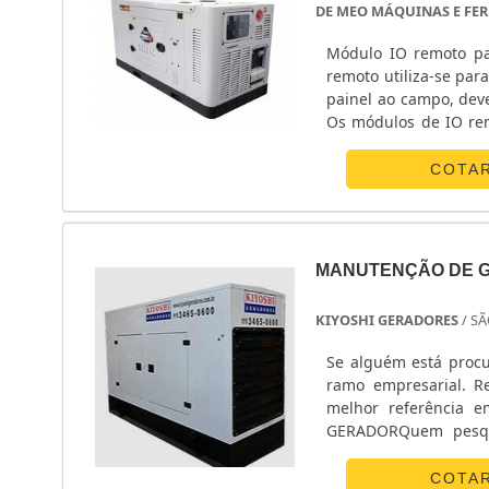
DE MEO MÁQUINAS E FE
Módulo IO remoto para
remoto utiliza-se para
painel ao campo, dev
Os módulos de IO re
nas instalações de des
COTA
MANUTENÇÃO DE 
KIYOSHI GERADORES
/ SÃ
Se alguém está proc
ramo empresarial. R
melhor referência
GERADORQuem pesqui
descobre o site da Ki
elétricos, passa-cabo
COTA