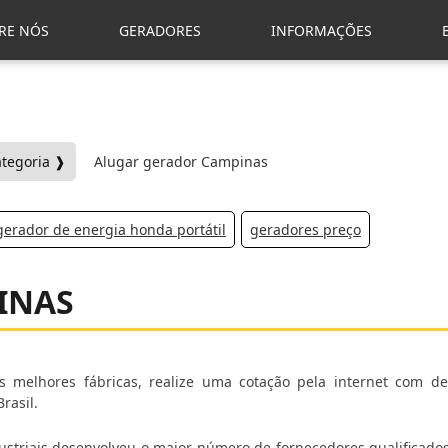
RE NÓS
GERADORES
INFORMAÇÕES
ategoria ❱
Alugar gerador Campinas
gerador de energia honda portátil
geradores preço
INAS
 melhores fábricas, realize uma cotação pela internet com d
rasil.
Industriais desenvolveu o maior número de fornecedores qualificad