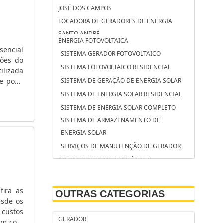
JOSÉ DOS CAMPOS
LOCADORA DE GERADORES DE ENERGIA
SANTO ANDRÉ
ENERGIA FOTOVOLTAICA
LOCADORA DE GERADORES DE ENERGIA
sencial
SISTEMA GERADOR FOTOVOLTAICO
CAMPINAS
ções do
SISTEMA FOTOVOLTAICO RESIDENCIAL
ilizada
LOCAÇÃO DE GRUPO GERADOR SOROCABA
,e pode
SISTEMA DE GERAÇÃO DE ENERGIA SOLAR
LOCAÇÃO DE GRUPO GERADOR SÃO
SISTEMA DE ENERGIA SOLAR RESIDENCIAL
BERNARDO DO CAMPO
SISTEMA DE ENERGIA SOLAR COMPLETO
LOCAÇÃO DE GRUPO GERADOR OSASCO
SISTEMA DE ARMAZENAMENTO DE
LOCAÇÃO DE GERADORES SP PREÇO
ENERGIA SOLAR
LOCAÇÃO DE GERADORES SÃO JOSÉ DOS
SERVIÇOS DE MANUTENÇÃO DE GERADOR
CAMPOS
GERADOR DE ENERGIA ELÉTRICA
LOCAÇÃO DE GERADORES SANTO ANDRÉ
SERVIÇO DE MANUTENÇÃO DE GRUPOS
LOCAÇÃO DE GERADORES PARA CASAMENTO
GERADORES
SÃO JOSÉ DOS CAMPOS
fira as
OUTRAS CATEGORIAS
SERVIÇO DE MANUTENÇÃO CORRETIVA EM
esde os
LOCAÇÃO DE GERADORES PARA CASAMENTO
GERADOR DE ENERGIA
 custos
SANTO ANDRÉ
GERADOR
bém com