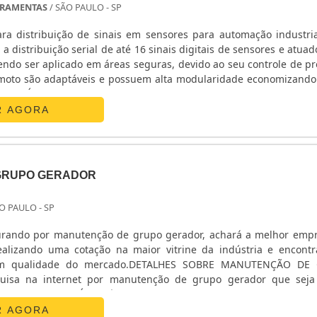
RRAMENTAS
/ SÃO PAULO - SP
 distribuição de sinais em sensores para automação industrial O 
 a distribuição serial de até 16 sinais digitais de sensores e atua
endo ser aplicado em áreas seguras, devido ao seu controle de pr
moto são adaptáveis e possuem alta modularidade economizando
tino. É um sistema caracterizado pela sua funcionalidade e si....
R AGORA
GRUPO GERADOR
O PAULO - SP
urando por manutenção de grupo gerador, achará a melhor emp
ealizando uma cotação na maior vitrine da indústria e encont
 em qualidade do mercado.DETALHES SOBRE MANUTENÇÃO DE
sa na internet por manutenção de grupo gerador que seja e
yoshi Geradores. É possível encontrar transformadores isoladores 
s/passadeiras, garantindo a satisfação da venda à entrega final, c
R AGORA