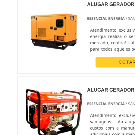
ALUGAR GERADOR 
ESSENCIAL ENERGIA
/ SA
Atendimento exclusi
energia realiza o s
mercado, confira! Uti
para todos aqueles 
ser aplicado em locais
COTA
ALUGAR GERADOR 
ESSENCIAL ENERGIA
/ SA
Atendimento exclusi
vantagens: - Ao alug
custos com a manuten
adicionais com a man