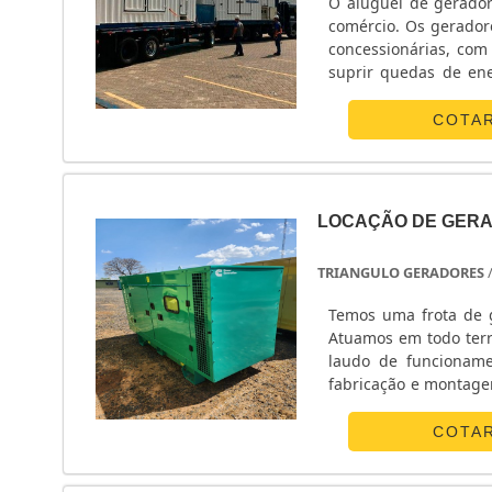
O aluguel de gerador
comércio. Os gerador
concessionárias, com 
suprir quedas de ene
obras de locais isol
com geradores oferec
COTA
LOCAÇÃO DE GERA
TRIANGULO GERADORES
Temos uma frota de g
Atuamos em todo terr
laudo de funcionamento
fabricação e montage
venda de geradores n
no formato mensal.
COTA