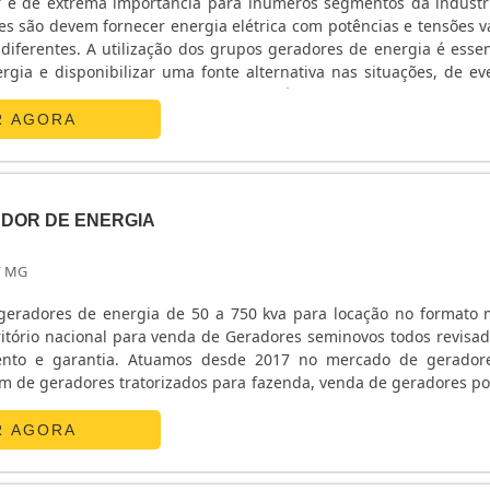
 é de extrema importância para inúmeros segmentos da indústr
es são devem fornecer energia elétrica com potências e tensões v
diferentes. A utilização dos grupos geradores de energia é essen
rgia e disponibilizar uma fonte alternativa nas situações, de ev
ados. Para atender o mercado com excelência, as empresas que tr
em muitas soluções para .
R AGORA
DOR DE ENERGIA
/ MG
eradores de energia de 50 a 750 kva para locação no formato 
itório nacional para venda de Geradores seminovos todos revisa
 e garantia. Atuamos desde 2017 no mercado de geradores com
m de geradores tratorizados para fazenda, venda de geradores por
ovos e seminovos de diversas potencias e locação de grupos ge
R AGORA