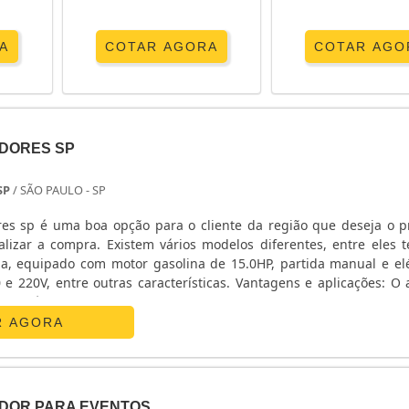
A
COTAR AGORA
COTAR AGO
DORES SP
SP
/ SÃO PAULO - SP
es sp é uma boa opção para o cliente da região que deseja o p
lizar a compra. Existem vários modelos diferentes, entre eles 
, equipado com motor gasolina de 15.0HP, partida manual e elé
 e 220V, entre outras características. Vantagens e aplicações: O 
uma série de vantagens, a começar pela excelente localização, eco.
R AGORA
DOR PARA EVENTOS