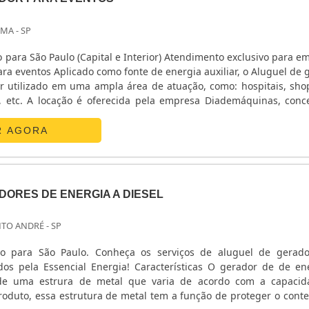
EMA - SP
 para São Paulo (Capital e Interior) Atendimento exclusivo para e
ra eventos Aplicado como fonte de energia auxiliar, o Aluguel de 
r utilizado em uma ampla área de atuação, como: hospitais, sho
s, etc. A locação é oferecida pela empresa Diademáquinas, conc
e equipamentos para construção civil, que fica sediada ...
R AGORA
ORES DE ENERGIA A DIESEL
NTO ANDRÉ - SP
vo para São Paulo. Conheça os serviços de aluguel de gerad
ados pela Essencial Energia! Características O gerador de de en
 de uma estrura de metal que varia de acordo com a capaci
duto, essa estrutura de metal tem a função de proteger o cont