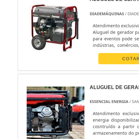
DIADEMÁQUINAS
/ DIAD
Atendimento exclusivo
Aluguel de gerador pa
para eventos pode se
indústrias, comércio
locadora de máquinas 
COTA
ALUGUEL DE GERAD
ESSENCIAL ENERGIA
/ SA
Atendimento exclusi
energia disponibiliz
cosntruído a partir
armazenamento do pro