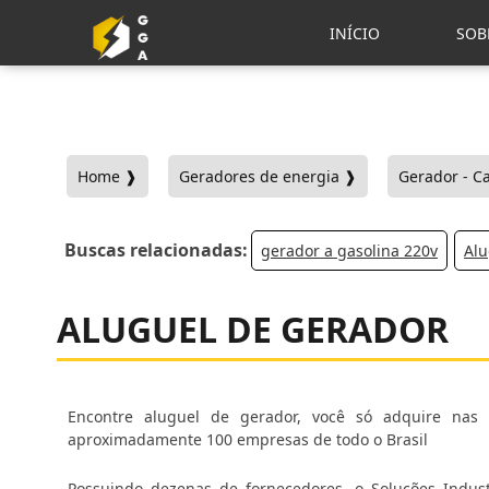
INÍCIO
SOB
Home ❱
Geradores de energia ❱
Gerador - C
Buscas relacionadas:
gerador a gasolina 220v
Alu
ALUGUEL DE GERADOR
Encontre aluguel de gerador, você só adquire nas 
aproximadamente 100 empresas de todo o Brasil
Possuindo dezenas de fornecedores, o Soluções Industriais é o portal bus