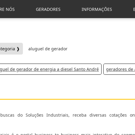
RE NÓS
GERADORES
INFORMAÇÕES
ategoria ❱
aluguel de gerador
guel de gerador de energia a diesel Santo André
geradores de 
buscas do Soluções Industriais, receba diversas cotações o
iness to business mais interativo do segmento. Para