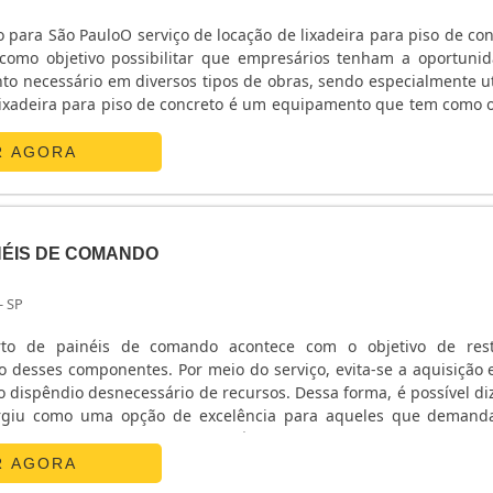
 para São PauloO serviço de locação de lixadeira para piso de con
como objetivo possibilitar que empresários tenham a oportuni
o necessário em diversos tipos de obras, sendo especialmente ut
A lixadeira para piso de concreto é um equipamento que tem como o
creto restaurado, ou seja, por meio do processo de lixamento, l
r protuberâncias que po.
R AGORA
NÉIS DE COMANDO
- SP
rto de painéis de comando acontece com o objetivo de rest
o desses componentes. Por meio do serviço, evita-se a aquisição 
 dispêndio desnecessário de recursos. Dessa forma, é possível di
rgiu como uma opção de excelência para aqueles que demand
uipamentos geradores.Características presentes no materialO c
por profissionais treinados e capacitado.
R AGORA