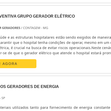
ENTIVA GRUPO GERADOR ELÉTRICO
M GERADORES
/ CONTAGEM - MG
aúde e as estruturas hospitalares estão sendo exigidos de maneir
, garantir que o hospital tenha condições de operar, mesmo em um 
étrica, é crucial na busca de evitar riscos operacionais.Neste cenár
car-se de que o gerador elétrico que atende o hospital estará pron
uando exigido, sem risco de apresentar problemas quando acio
manutenção preventiva grupo gerador elétrico entra em cena.D
R AGORA
ENTO DO SERVIÇOEspecialistas recomendam que os test
lações seja feita mensalmente, visando garantir que o sistema de 
a adequada e segura. Mas é importante, também, manter uma
, conforme orientações do grupo gerador conforme as instru
OS GERADORES DE ENERGIA
mento.Durante o procedimento, deve-se testar o gerador com ca
ento a todos os detalhes, desde o fornecimento de energia el
- SP
s na segurança da quanto operação. A manutenção preventiva ap
que a tornam extremamente atrativa àqueles que possuem gr
eriais utilizados tanto para fornecimento de energia constante
ento na vida útil do equipamento;Maior economiaPermite que i