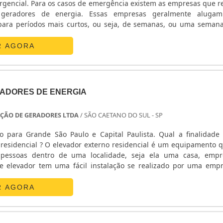
encial. Para os casos de emergência existem as empresas que r
s.A MELHOR EMPRESA DE MANUTENÇÃO DE GERADORESPor isso
 geradores de energia. Essas empresas geralmente alugam
nutenção preventiva grupo gerador elétrico, conte com os serv
para períodos mais curtos, ou seja, de semanas, ou uma seman
ientes profissionais garantem a melhor manutenção no equip
s, como os contratos mensais. Os equipamentos que são disponibi
da operação do hospital..
nte são os mais modernos e com potência que .
R AGORA
ADORES DE ENERGIA
ÇÃO DE GERADORES LTDA
/ SÃO CAETANO DO SUL - SP
Grande São Paulo e Capital Paulista. Qual a finalidade de um
sidencial é um equipamento que traz
 pessoas dentro de uma localidade, seja ela uma casa, emp
renome e especialista. Vantagens - Mais qualidade em termos de locomoção; - Pre....
R AGORA