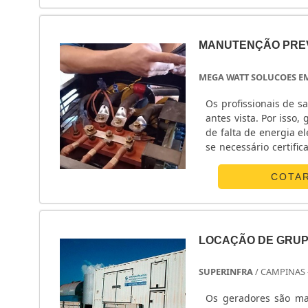
MANUTENÇÃO PREV
MEGA WATT SOLUCOES E
Os profissionais de s
antes vista. Por isso
de falta de energia el
se necessário certifi
atender a demanda q
neste contexto que 
COTA
SOBRE O FUNCIONAM
verificação das insta
funcione de maneir
semanal de checagem
LOCAÇÃO DE GRUP
fabricante do equipa
atenção, estando at
SUPERINFRA
/ CAMPINAS 
passando por análise
vários benefícios 
Os geradores são mat
geradores, como:Aum