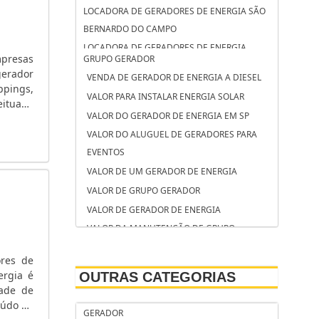
LOCADORA DE GERADORES DE ENERGIA SÃO
BERNARDO DO CAMPO
LOCADORA DE GERADORES DE ENERGIA
mpresas
GRUPO GERADOR
OSASCO
gerador
VENDA DE GERADOR DE ENERGIA A DIESEL
LOCADORA DE GERADORES CAMPINAS
ppings,
VALOR PARA INSTALAR ENERGIA SOLAR
eituada
LOCAÇÃO DE GRUPO GERADOR SÃO JOSÉ DOS
VALOR DO GERADOR DE ENERGIA EM SP
CAMPOS
VALOR DO ALUGUEL DE GERADORES PARA
LOCAÇÃO DE GRUPO GERADOR SANTO
EVENTOS
ANDRÉ
VALOR DE UM GERADOR DE ENERGIA
LOCAÇÃO DE GRUPO GERADOR CAMPINAS
VALOR DE GRUPO GERADOR
LOCAÇÃO DE GERADORES SOROCABA
VALOR DE GERADOR DE ENERGIA
LOCAÇÃO DE GERADORES SÃO BERNARDO DO
VALOR DA MANUTENÇÃO DE GRUPO
CAMPO
GERADOR DE ENERGIA
LOCAÇÃO DE GERADORES PARA CASAMENTO
ores de
VALOR ALUGUEL GERADOR
SOROCABA
ergia é
OUTRAS CATEGORIAS
TORRE DE ILUMINAÇÃO COM GERADOR
LOCAÇÃO DE GERADORES PARA CASAMENTO
dade de
TANQUE DE COMBUSTÍVEL PARA GRUPO
eúdo do
SÃO BERNARDO DO CAMPO
GERADOR