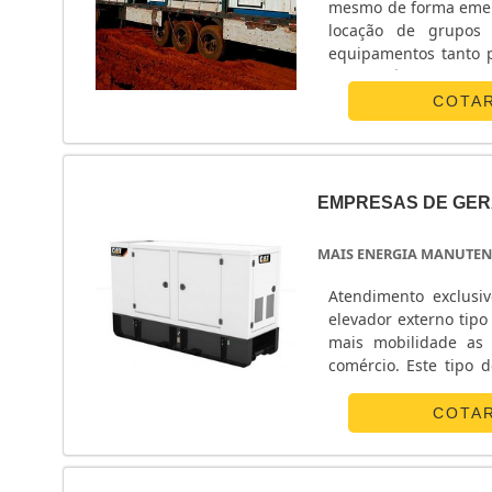
mesmo de forma emerg
vidas sejam salva
locação de grupos
garantir a melhor ma
equipamentos tanto 
Mega Watt. Os exper
para períodos maiore
garantindo o sucesso 
para locação geralme
COTA
EMPRESAS DE GER
MAIS ENERGIA MANUTEN
Atendimento exclusivo para 
elevador externo tipo residencial ? O elevador externo re
mais mobilidade as
comércio. Este tipo de elevador tem uma fácil instalação se realizado por uma empresa de
COTA