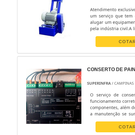
Atendimento exclusivo
um serviço que tem 
alugar um equipament
pela indústria civil.
deixar o piso de con
concreto de quaisque
COTA
CONSERTO DE PAI
SUPERINFRA
/ CAMPINAS 
O serviço de conse
funcionamento corret
componentes, além do
a manutenção se su
correções em seus eq
de painéis é exercido 
COTA