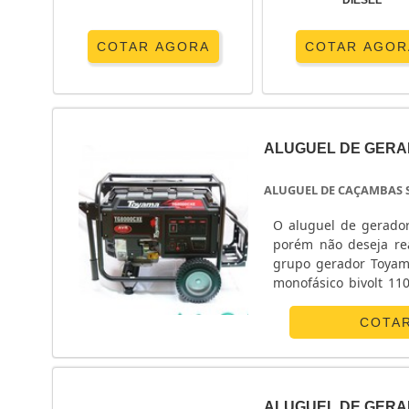
DIESEL
COTAR AGORA
COTAR AGOR
ALUGUEL DE GERA
ALUGUEL DE CAÇAMBAS 
O aluguel de gerador
porém não deseja rea
grupo gerador Toyama
monofásico bivolt 110
de geradores sp traz 
COTA
ALUGUEL DE GERA