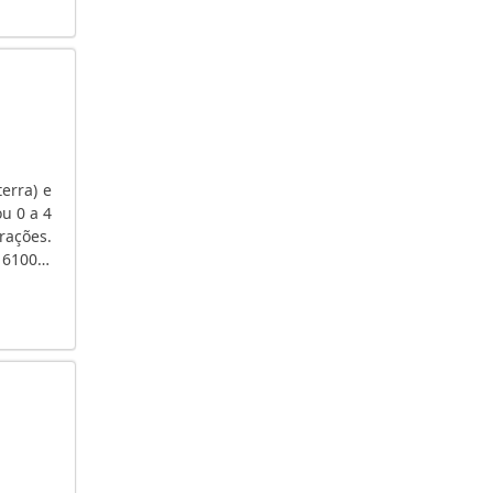
GERADOR ALUGUEL PREÇO
GERADOR A ÓLEO DIESEL
GERADOR À GASOLINA
GERADOR A GASOLINA SILENCIOSO
GERADOR À GASOLINA PREÇO
GERADOR A GASOLINA PORTÁTIL
erra) e
GERADOR A GASOLINA PARTIDA ELÉTRICA
u 0 a 4
GERADOR A GASOLINA HONDA
rações.
 61000-
GERADOR A GASOLINA 4 TEMPOS
....
GERADOR A GASOLINA 220V
GERADOR A GASOLINA 2000 WATTS
GERADOR A DIESEL
GERADOR A DIESEL USADO
GERADOR A DIESEL TRIFÁSICO
GERADOR A DIESEL TOYAMA
GERADOR A DIESEL PREÇO