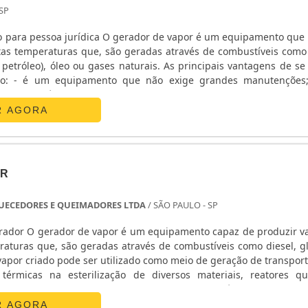
 SP
o para pessoa jurídica O gerador de vapor é um equipamento que
tas temperaturas que, são geradas através de combustíveis como 
e petróleo), óleo ou gases naturais. As principais vantagens de se
ão: - é um equipamento que não exige grandes manutenções;
les e econômico; - Possuem no mercado diversos modelos para as m
R AGORA
OR
QUECEDORES E QUEIMADORES LTDA
/ SÃO PAULO - SP
ador O gerador de vapor é um equipamento capaz de produzir v
raturas que, são geradas através de combustíveis como diesel, gl
vapor criado pode ser utilizado como meio de geração de transport
térmicas na esterilização de diversos materiais, reatores qu
vaporadores, entre outras funções. Informações técnicas ....
R AGORA