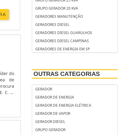
GRUPO GERADOR 25 KVA
GRUPO GERADOR 20 KVA
RA
GERADORES MANUTENÇÃO
GERADORES DIESEL
GERADORES DIESEL GUARULHOS
GERADORES DIESEL CAMPINAS
GERADORES DE ENERGIA EM SP
GERADORES DE ENERGIA ELÉTRICA
GERADORES DE ENERGIA ELÉTRICA USADOS
íder do
OUTRAS CATEGORIAS
GERADORES DE ÁGUA QUENTE INDUSTRIAIS
rea de
GERADOR YAMAHA
rocura
GERADOR
GERADOR STEMAC PREÇO
. C. A.
GERADOR DE ENERGIA
GERADOR PORTÁTIL DE ENERGIA
 tensão
RESIDENCIAL
GERADOR DE ENERGIA ELÉTRICA
GERADOR PEQUENO PORTE
GERADOR DE VAPOR
GERADOR PARTIDA ELÉTRICA
GERADOR DIESEL
GERADOR PARTIDA ELÉTRICA AUTOMÁTICA
GRUPO GERADOR