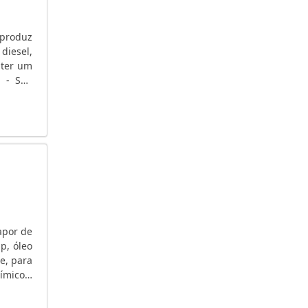
GERADOR DE ENERGIA A GÁS
GERADOR DE ENERGIA A DIESEL TRIFÁSICO
 produz
USADO
diesel,
GERADOR DE ENERGIA A DIESEL SILENCIOSO
 ter um
 - Seu
GERADOR DE ENERGIA A DIESEL PORTÁTIL SP
ai....
GERADOR DE ENERGIA A DIESEL ALUGUEL
GUARULHOS
GERADOR DE ENERGIA A DIESEL 6KVA
GERADOR DE ENERGIA A DIESEL 4 KVA
GERADOR DE ENERGIA A ÁGUA SP
GERADOR DE ENERGIA 100 KVA SP
GERADOR DE ENERGIA 100 KVA PREÇO
GERADOR DE ENERGIA 10 KVA DIESEL
apor de
p, óleo
GERADOR DE ELETRICIDADE A VAPOR
e, para
GERADOR DE 30KVA PREÇO
ímicos,
GERADOR DE 15KVA PREÇO
GERADOR ALUGUEL