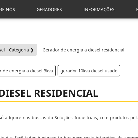
RE NÓS
GERADORES
INFORMAÇÕES
el - Categoria ❱
Gerador de energia a diesel residencial
 de energia a diesel 3kva
gerador 10kva diesel usado
DIESEL RESIDENCIAL
ó adquire nas buscas do Soluções Industriais, cote produtos pela
is é o facilitador business to business mais interativo do segme