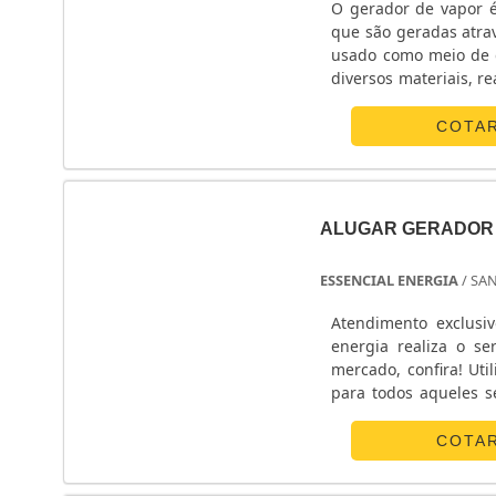
O gerador de vapor é
que são geradas atrav
usado como meio de g
diversos materiais, r
Para saber mais, peça 
COTA
ALUGAR GERADOR 
ESSENCIAL ENERGIA
/ SA
Atendimento exclusi
energia realiza o s
mercado, confira! Uti
para todos aqueles 
ser aplicado em locais
COTA