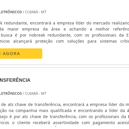
 ELETRÔNICOS
/ CUIABÁ - MT
k redundante, encontrará a empresa líder do mercado realiza
da maior empresa da área e achando a melhor referên
busca é por nobreak redundante, com os profissionais da E
ônicos alcançará proteção com soluções para sistemas crít
ETALHES SOBRE O NOBREAK REDUNDANTEA E. C. A. Equipa
 sua energia em ...
R AGORA
ANSFERÊNCIA
 ELETRÔNICOS
/ CUIABÁ - MT
de ats chave de transferência, encontrará a empresa líder do 
ção na companhia mais qualificada e encontrando a líder da 
ejo é por ats chave de transferência, com os profissionais da E
nicos o cliente receberá assertividade com pagamento acess
ATS CHAVE DE TRANSFERÊNCIAA E. C. A. Equipamentos Eletr