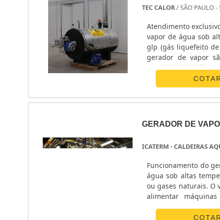
TEC CALOR
/ SÃO PAULO -
Atendimento exclusiv
vapor de água sob al
glp (gás liquefeito d
gerador de vapor s
funcionamento é simp
COTA
GERADOR DE VAP
ICATERM - CALDEIRAS A
Funcionamento do ger
água sob altas tempe
ou gases naturais. O 
alimentar máquinas 
trocadores de calor, e
COTA