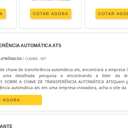
A
COTAR AGORA
COTAR AGO
ERÊNCIA AUTOMÁTICA ATS
 ELETRÔNICOS
/ CUIABÁ - MT
de chave de transferência automática ats, encontrará a empresa l
o uma detalhada pesquisa e encontrando a líder da á
ES SOBRE A CHAVE DE TRANSFERÊNCIA AUTOMÁTICA ATSQuem p
rência automática ats em uma empresa inovadora, acha o site da E
nicos. Na companhia é possível encontrar estabilizador de
R AGORA
ANTE