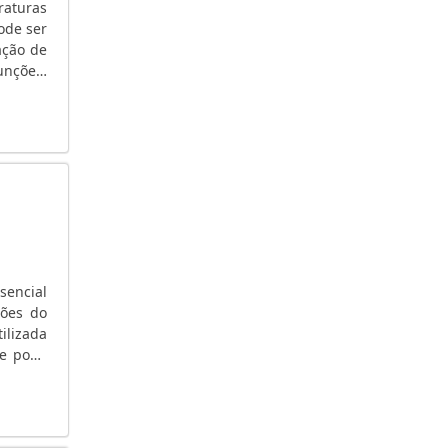
GERADOR A DIESEL PARA RESIDÊNCIA
raturas
ode ser
GERADOR A DIESEL PARA RESIDÊNCIA SP
ação de
GERADOR 5KVA PREÇO
unções.
GERADOR 50 KVA DIESEL
GERADOR 40 KVA
GERADOR 4
GERADOR 4 KVA DIESEL
GERADOR 250 KVA PREÇO
GERADOR 220V DIESEL
GERADOR 2000 WATTS
ENERGIA SOLAR RESIDENCIAL
sencial
ENERGIA FOTOVOLTAICA HOSPITALAR
ções do
CONSERTO E MANUTENÇÃO DE GERADORES
ilizada
EM SP
,e pode
COMPRAR GRUPO GERADOR
COMPRAR GERADOR DE ENERGIA A GASOLINA
USADO