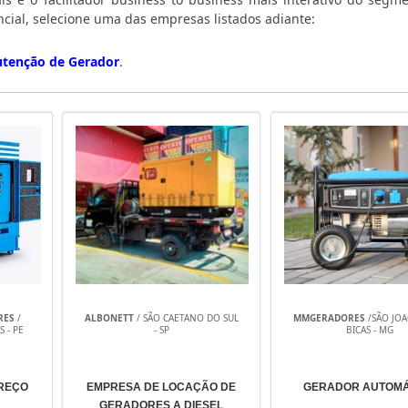
ncial, selecione uma das empresas listados adiante:
tenção de Gerador
.
RES
/
ALBONETT
/ SÃO CAETANO DO SUL
MMGERADORES
/SÃO JO
 - PE
- SP
BICAS - MG
PREÇO
EMPRESA DE LOCAÇÃO DE
GERADOR AUTOMÁ
GERADORES A DIESEL