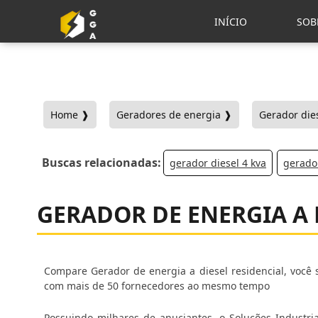
INÍCIO
SOB
Home ❱
Geradores de energia ❱
Gerador dies
Buscas relacionadas:
gerador diesel 4 kva
gerador
GERADOR DE ENERGIA A 
Compare Gerador de energia a diesel residencial, você s
com mais de 50 fornecedores ao mesmo tempo
Possuindo milhares de anuciantes, o Soluções Industria