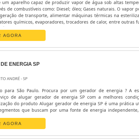
 um aparelho capaz de produzir vapor de água sob altas tempe
és de combustíveis como: Diesel; óleo; Gases naturais. O vapor p
eração de transporte, alimentar máquinas térmicas na esteriliz
eatores químicos, evaporadores, trocadores de calor, entre outras f
já uma cotação pelo portal Soluções Industriais! ....
R AGORA
DE ENERGIA SP
NTO ANDRÉ - SP
vo para São Paulo. Procura por um gerador de energia ? A es
erviço de alugar gerador de energia SP com a melhores condi
lização do produto Alugar gerador de energia SP é uma prática ut
segmentos que buscam por uma fonte de energia independente
 como: - Escolas; - Industriais; - Supermercados; - Shopp....
R AGORA