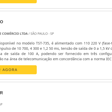
TO
 E COMÉRCIO LTDA
/ SÃO PAULO - SP
isponível no modelo TST-735, é alimentado com 110 220 V (fase-t
pulso de 10 700, 4 300 e 1,2 50 ms, tensão de saída de 0 a 1,5 kV o
a de saída de 100 A, podendo ser fornecido em três configu
ção na área de telecomunicação em concordância com a norma IEC
to permite simular um surto de tensão ou corrente com t1 (tempo fro
R AGORA
OR
SP