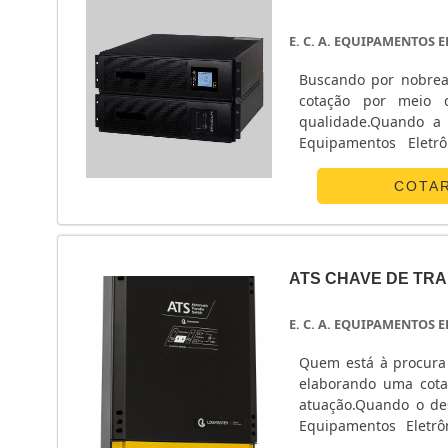
E. C. A. EQUIPAMENTOS
Buscando por nobrea
cotação por meio 
qualidade.Quando a 
Equipamentos Eletr
energia.ALGUNS D
Eletrônicos centraliza
COTA
ATS CHAVE DE TR
E. C. A. EQUIPAMENTOS
Quem está à procura 
elaborando uma cota
atuação.Quando o des
Equipamentos Eletrô
POUCO MAIS SOBRE 