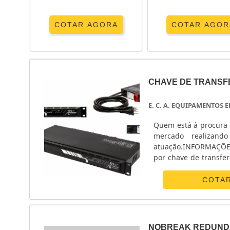
COTAR AGORA
COTAR AGOR
CHAVE DE TRANSF
E. C. A. EQUIPAMENTOS
Quem está à procura 
mercado realizand
atuação.INFORMAÇÕ
por chave de transfe
Equipamentos Eletrô
monofásico e chave ...
COTA
NOBREAK REDUND