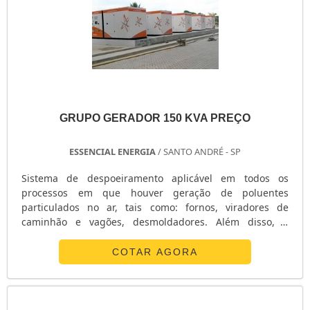
GRUPO GERADOR 150 KVA PREÇO
ESSENCIAL ENERGIA
/ SANTO ANDRÉ - SP
Sistema de despoeiramento aplicável em todos os
processos em que houver geração de poluentes
particulados no ar, tais como: fornos, viradores de
caminhão e vagões, desmoldadores. Além disso, o
Sistema de despoeiramento Sistema de despoeiramento
tem como aplicações, a recuperação de areia, prensas de
COTAR AGORA
MDF, pátios de madeira, serras, correias
transportadoras, silos ou quaisquer outros processos
onde há geração e emissão de pó. Para mais
informaçõe....