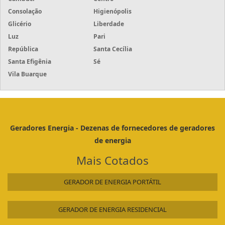
Consolação
Higienópolis
Glicério
Liberdade
Luz
Pari
República
Santa Cecília
Santa Efigênia
Sé
Vila Buarque
Geradores Energia - Dezenas de fornecedores de geradores
de energia
Mais Cotados
GERADOR DE ENERGIA PORTÁTIL
GERADOR DE ENERGIA RESIDENCIAL