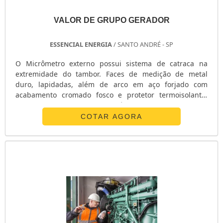
VALOR DE GRUPO GERADOR
ESSENCIAL ENERGIA
/ SANTO ANDRÉ - SP
O Micrômetro externo possui sistema de catraca na
extremidade do tambor. Faces de medição de metal
duro, lapidadas, além de arco em aço forjado com
acabamento cromado fosco e protetor termoisolante.
Faça um orçamento de Micrômetro externo com um
clique no botão que se encontra abaixo e adquira a
COTAR AGORA
qualidade Mainard. Caso seja necessário, entre em
contato com a empresa para o solicitar alguma situação
que possa acontecer durante o uso do Micrômetro....