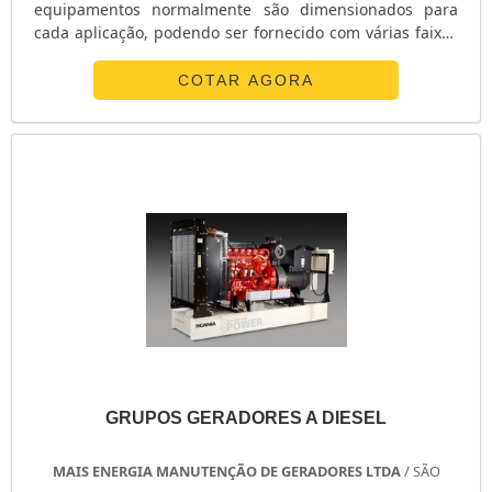
equipamentos normalmente são dimensionados para
cada aplicação, podendo ser fornecido com várias faixas
de potencia, rotação, comprimento de haste, tipos e
diâmetro de hélices, sendo estas configurações
COTAR AGORA
especificadas dependendo das características do
produto agitado. Para quais aplicações os misturadores
são indicados? Os Misturadores, são ....
GRUPOS GERADORES A DIESEL
MAIS ENERGIA MANUTENÇÃO DE GERADORES LTDA
/ SÃO