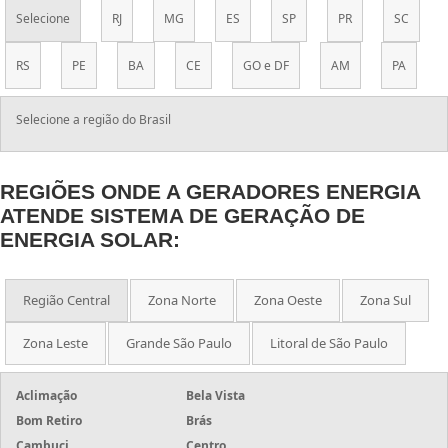
PROJETOS DE ENERGIA SOLAR
Selecione
RJ
MG
ES
SP
PR
SC
RS
PE
BA
CE
GO e DF
AM
PA
Selecione a região do Brasil
REGIÕES ONDE A GERADORES ENERGIA
ATENDE SISTEMA DE GERAÇÃO DE
ENERGIA SOLAR:
Região Central
Zona Norte
Zona Oeste
Zona Sul
Zona Leste
Grande São Paulo
Litoral de São Paulo
Aclimação
Bela Vista
Bom Retiro
Brás
Cambuci
Centro