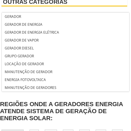
OUTRAS CATEGORIAS
GERADOR ÓLEO DIESEL
GERADOR DE ENERGIA TRIFÁSICO A GASOLINA
GERADOR
GERADOR DE ENERGIA TRIFÁSICO A DIESEL
GERADOR DE ENERGIA
GERADOR DE ENERGIA TOYAMA
GERADOR DE ENERGIA ELÉTRICA
GERADOR DE ENERGIA TOYAMA DIESEL
GERADOR DE VAPOR
GERADOR DE ENERGIA TEKNA
GERADOR DIESEL
GERADOR DE ENERGIA SILENCIOSO
GRUPO GERADOR
GERADOR 3KVA DIESEL
LOCAÇÃO DE GERADOR
GERADOR 3500 WATTS
MANUTENÇÃO DE GERADOR
GERADOR 300 KVA
ENERGIA FOTOVOLTAICA
PROJETOS DE ENERGIA SOLAR
MANUTENÇÃO DE GERADORES
INSTALAÇÃO DE ENERGIA SOLAR
INSTALAÇÃO DE PAINÉIS SOLARES
REGIÕES ONDE A GERADORES ENERGIA
MANUTENÇÃO DE ENERGIA SOLAR
ATENDE SISTEMA DE GERAÇÃO DE
INSTALAÇÃO DE ENERGIA SOLAR RESIDENCIAL
ENERGIA SOLAR:
INSTALAÇÃO PLACA SOLAR PREÇO
INSTALAÇÃO DE ENERGIA SOLAR FOTOVOLTAICA