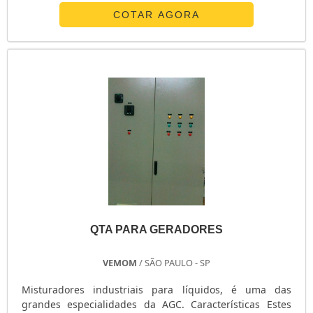
materiais e acessórios de primeira linha.DETALHES
COTAR AGORA
SOBRE OS GERADORES É importante ressaltar que a
assistência prestada aos geradores é ideal para que eles
continuem exercendo a função de forma segura e
qualificada. Daí a importância de c.
QTA PARA GERADORES
VEMOM
/ SÃO PAULO - SP
Misturadores industriais para líquidos, é uma das
grandes especialidades da AGC. Características Estes