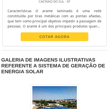
CAETANO DO SUL - SP
Características O arame laminado é uma rede
constituída por tiras metálicas com as pontas afiadas,
que tem como principal objetivo impedir a passagem de
pessoas. O arame é um dos principais produtos quando
o assunto é arame afiado. Aplicações - Cercas; - Muros; -
Sistemas de segurança; - Sistema de isolamento; -
COTAR AGORA
Proteção de hospitais; - Proteção de comércios;
Diferenciais O arame laminado pode ser encontrado
principalmente por se....
GALERIA DE IMAGENS ILUSTRATIVAS
REFERENTE A SISTEMA DE GERAÇÃO DE
ENERGIA SOLAR