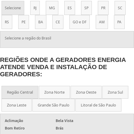
GERADOR ENERGIA USADO
Selecione
RJ
MG
ES
SP
PR
SC
GERADOR ENERGIA USADO VENDA
GERADOR ENERGIA TRIFÁSICO
RS
PE
BA
CE
GO e DF
AM
PA
GERADOR ENERGIA TÉRMICA
GERADOR ENERGIA SOLAR
Selecione a região do Brasil
GERADOR ENERGIA SILENCIOSO
GERADOR ENERGIA RESIDENCIAL
REGIÕES ONDE A GERADORES ENERGIA
GERADOR ENERGIA PREÇO
ATENDE VENDA E INSTALAÇÃO DE
GERADOR ENERGIA PORTÁTIL
GERADORES:
GERADOR ENERGIA PEQUENO
GERADOR ENERGIA HONDA
GERADOR ENERGIA GASOLINA
Região Central
Zona Norte
Zona Oeste
Zona Sul
GERADOR ENERGIA GASOLINA USADO
Zona Leste
Grande São Paulo
Litoral de São Paulo
GERADOR ENERGIA ELÉTRICA
GERADOR ENERGIA ELÉTRICA SOLAR
Aclimação
Bela Vista
GERADOR ENERGIA ELÉTRICA RESIDENCIAL
Bom Retiro
Brás
GERADOR ENERGIA ELÉTRICA DIESEL