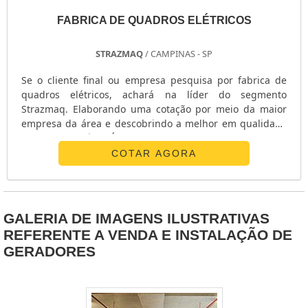
FABRICA DE QUADROS ELÉTRICOS
STRAZMAQ
/ CAMPINAS - SP
Se o cliente final ou empresa pesquisa por fabrica de
quadros elétricos, achará na líder do segmento
Strazmaq. Elaborando uma cotação por meio da maior
empresa da área e descobrindo a melhor em qualidade
e custo benefício. É importante lembrar que o produto
deve sempre ser adquirido com empresas especializadas
COTAR AGORA
no segmento. Esse tipo de cuidado ajuda a garantir a
qualidade e durabilidade dos materiais, além de evitar
prejuízos com substituições frequentes de peças
defeituosas. Assim, é possível poupar gastos
GALERIA DE IMAGENS ILUSTRATIVAS
desnecessários. MAIS INFORMAÇÕES SOBRE FABRICA DE
REFERENTE A VENDA E INSTALAÇÃO DE
QUADROS ELÉTRICOS Quem quer achar fabricas de
GERADORES
quadros elétricos segura, consegue encontrar o site da
Strazmaq. Empresa especializada em QTA ST-100M e
painel MG1K4, oferecendo o que há de melhor em
tecnologia ao cliente. Sem trocar o foco sobre fabrica de