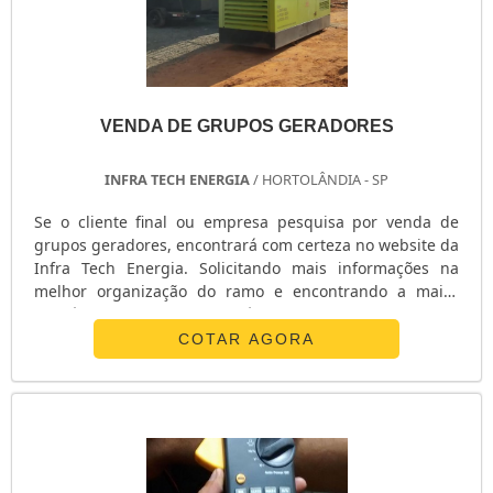
VENDA DE GRUPOS GERADORES
INFRA TECH ENERGIA
/ HORTOLÂNDIA - SP
Se o cliente final ou empresa pesquisa por venda de
grupos geradores, encontrará com certeza no website da
Infra Tech Energia. Solicitando mais informações na
melhor organização do ramo e encontrando a maior
referência de qualidade da área de atuação, a aquisição
é mais assertiva.UM POUCO MAIS SOBRE A VENDA DE
COTAR AGORA
GRUPOS GERADORESQuem busca por venda de grupos
geradores em uma empresa ágil em seu atendimento,
encontra na internet a Infra Tech Energia. Também
disponibilizando para os clientes manutenção e
assistência técnica para geradores, a companhia oferece
o que há de melhor no mercado para cada cliente.Sem