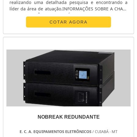
realizando uma detalhada pesquisa e encontrando a
líder da área de atuação.INFORMAÇÕES SOBRE A CHAVE
DE TRANSFERÊNCIA AUTOMÁTICA ATSQuem procura por
chave de transferência automática ats em uma empresa
COTAR AGORA
inovadora, acha o site da E. C. A. Equipamentos
Eletrônicos. Na companhia é possível encontrar
estabilizador de tensão monofásico e chave ...
NOBREAK REDUNDANTE
E. C. A. EQUIPAMENTOS ELETRÔNICOS
/ CUIABÁ - MT