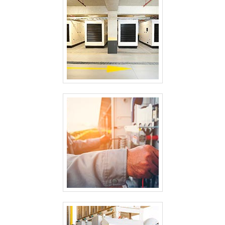
quadros elétricos, é importante buscar uma empresa
que tenha produtos e serviços com ótima qualidade e
precisão, pontos importantes que ficam de fora no
planejamento de empresas que visam apenas o lucro,
deixando a desejar nos outros fatores. Existem muitas
formas diferentes de demonstrar conhecimento e
autoridade em sua área de atuação. Boas razões pelas
quais a Strazmaq é a melhor opção no segmento sempre
que precisar de fabricas de quadros elétricos:
Comprometida com os serviços; Responsável; Altamente
qualificada; Inovadora; Segura. A EMPRESA MAIS
QUALIFICADA DO SEGMENTO Somente na Strazmaq
sempre tem a solução mais buscada na área de fabrica
de quadros elétricos. Prezando pelo que há de mais
moderno, traz inovações e variedades em QTA-MG6001 e
USCA MG6000. Tem rótulo de comprometida com os
serviços e responsável, padrões possíveis por contar com
escritório de alta qualidade onde são realizadas as
atividades e laboratório próprio. Todos esses fatores,
agregados a uma equipe com colaboradores proativos e
trabalhadores de alta qualidade, garantem uma entrega
de excelência de ponta a ponta. .