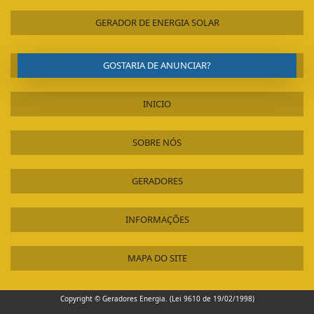
GERADOR DOMESTICO A DIESEL
GERADOR DIESEL USADO
GERADOR DE ENERGIA SOLAR
GERADOR DIESEL TRIFÁSICO PREÇO
GERADOR DIESEL TRIFÁSICO 6 KVA PARTIDA ELÉTRICA
GOSTARIA DE ANUNCIAR?
GERADOR DIESEL TOYAMA
GERADOR DIESEL SILENCIADO
INICIO
GERADOR DE ENERGIA SOLAR SP
GERADOR DE ENERGIA ELÉTRICA A VAPOR
SOBRE NÓS
VENDA E INSTALAÇÃO DE GERADORES
CONTRATO DE MANUTENÇÃO DE GERADORES
GERADORES
CUSTO DE MANUTENÇÃO DE GRUPOS GERADORES
PLANO DE MANUTENÇÃO DE GRUPOS GERADORES
INFORMAÇÕES
PLANO DE MANUTENÇÃO EM GERADORES
CONTRATO DE MANUTENÇÃO PREVENTIVA E CORRETIVA DE GERADORES
MAPA DO SITE
CUSTO MANUTENÇÃO GERADOR DIESEL
INSTALAÇÃO E MANUTENÇÃO DE GERADORES
Copyright © Geradores Energia. (Lei 9610 de 19/02/1998)
MANUTENÇÃO MECÂNICA DE GERADORES INDUSTRIAIS MÉDIO E