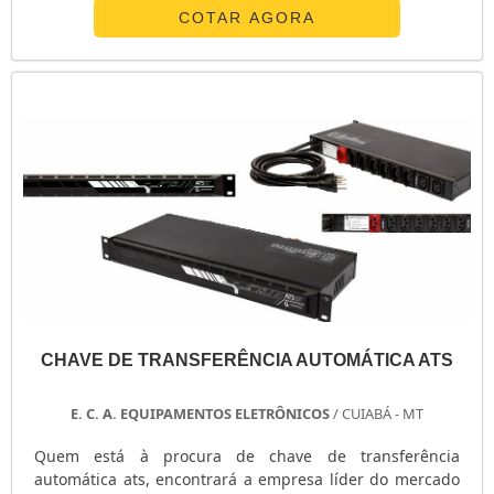
venda e instalação de geradores, com a equipe da
COTAR AGORA
TECNOGEN Grupos Geradores encontrará eficiência com
suprimento da necessidade de suporte técnico pós-
venda por meio de um atendimento ágil, ...
CHAVE DE TRANSFERÊNCIA AUTOMÁTICA ATS
E. C. A. EQUIPAMENTOS ELETRÔNICOS
/ CUIABÁ - MT
Quem está à procura de chave de transferência
automática ats, encontrará a empresa líder do mercado