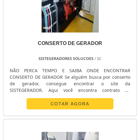
CONSERTO DE GERADOR
SISTEGERADORES SOLUCOES
/ SC
NÃO PERCA TEMPO E SAIBA ONDE ENCONTRAR
CONSERTO DE GERADOR Se alguém busca por conserto
de gerador, consegue encontrar o site da
SISTEGERADOR. Aqui você encontra contrato de
manutenção preventiva de grupos geradores e venda de
geradores, visando sempre a qualidade final para obter
COTAR AGORA
a fidelização do cliente. Discorrendo ainda sobre
conserto de gerador, na essência da companhia a
mesma deve prezar por inovação e profissionalismo,
pequenos detalhes, mas de grande importância para
saber a procedência e seriedade da organização.