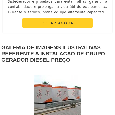
SisteGerador é projetada para evitar falhas, garantir a
confiabilidade e prolongar a vida útil do equipamento.
Durante o serviço, nossa equipe altamente capacitada,
com mais de 15 anos de experiência, realiza inspeções
detalhadas do estado geral do gerador, radiador,
COTAR AGORA
correias, mangueiras, bateria e sistemas de lubrificação
e refrigeração. Utilizamos peças originais e estamos
atualizados com as mais recentes tecnologias do
mercado para assegurar eficiência e segurança
GALERIA DE IMAGENS ILUSTRATIVAS
operacional.
REFERENTE A INSTALAÇÃO DE GRUPO
GERADOR DIESEL PREÇO