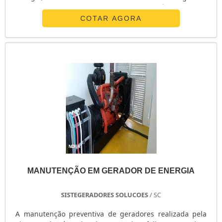
expressão de mercado quando o assunto é contrato de
manutenção preventiva de grupos geradores e venda de
COTAR AGORA
geradores, oferecendo o que há de melhor em
tecnologia para seus clientes. Ainda tratando-se de
conserto de geradores de energia, mais do que apenas
entregar, o estabelecimento busca oferecer inovação e
qualidade, características simples, mas que mostram o
comprometimento da organização com seus clientes.
Então, não perca tempo, solicite seu orçamento agora
mesmo com nossa equipe através de nossos canais para
um atendimento personalizado sobre conserto de
geradores de energia. Temos mão de obra realizada por
engenheiros que possuem amplo conhecimento no
ramo, aguardamos ansiosos o seu contato.
MANUTENÇÃO EM GERADOR DE ENERGIA
SISTEGERADORES SOLUCOES
/ SC
A manutenção preventiva de geradores realizada pela