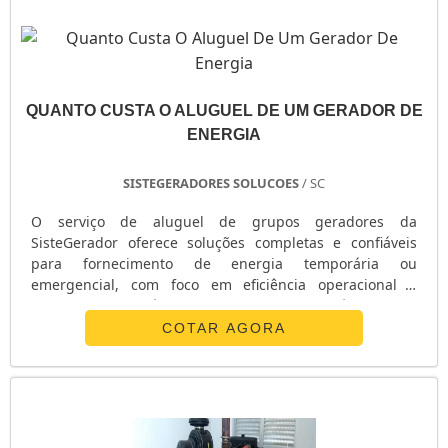
local que ofereça inovação e tecnologia de ponta, pontos
importantes que ficam de fora no planejamento de
organizações que não trabalham com seriedade e
profissionalismo. Então, aproveite este momento, faça
uma cotação agora mesmo com nossa equipe para um
QUANTO CUSTA O ALUGUEL DE UM GERADOR DE
atendimento personalizado sobre conserto de gerador
ENERGIA
de energia elétrica. Nosso quadro de funcionários é
formado por profissionais atenciosos com as solicitações
SISTEGERADORES SOLUCOES
/ SC
dos clientes, esperamos o seu contato para tirar todas as
dúvidas.
O serviço de aluguel de grupos geradores da
SisteGerador oferece soluções completas e confiáveis
para fornecimento de energia temporária ou
emergencial, com foco em eficiência operacional e
conformidade técnica. Especificações Técnicas e
Diferenciais do Serviço: Capacidades Variadas: Locação
COTAR AGORA
de geradores com potências desde 10 kVA até 2000 kVA,
atendendo diferentes demandas energéticas.
Equipamentos Testados e Certificados: Todos os
geradores passam por testes rigorosos em bancada com
máquina de teste de bombas injetoras, garantindo