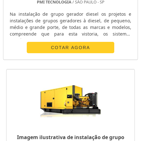
PMI TECNOLOGIA
/ SÃO PAULO - SP
Na instalação de grupo gerador diesel os projetos e
instalações de grupos geradores à diesel, de pequeno,
médio e grande porte, de todas as marcas e modelos,
compreende que para esta vistoria, os sistemas
eletrônicos de controle, supervisão, sensoriamento e
proteções e os sistemas elétricos de comando dos
COTAR AGORA
QTAs(Quadros de Transferência Automática), excitação
dos alternadores, transdutores de tensão, corrente,
frequência, pressão, nível, rotação, t...
Imagem ilustrativa de instalação de grupo