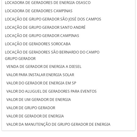
LOCADORA DE GERADORES DE ENERGIA OSASCO
LOCADORA DE GERADORES CAMPINAS
LOCAÇÃO DE GRUPO GERADOR SÃO JOSÉ DOS CAMPOS
LOCAÇÃO DE GRUPO GERADOR SANTO ANDRÉ
LOCAÇÃO DE GRUPO GERADOR CAMPINAS
LOCAÇÃO DE GERADORES SOROCABA
LOCAÇÃO DE GERADORES SÃO BERNARDO DO CAMPO
GRUPO GERADOR
LOCAÇÃO DE GERADORES PARA CASAMENTO SOROCABA
VENDA DE GERADOR DE ENERGIA A DIESEL
LOCAÇÃO DE GERADORES PARA CASAMENTO SÃO BERNARDO DO
VALOR PARA INSTALAR ENERGIA SOLAR
CAMPO
VALOR DO GERADOR DE ENERGIA EM SP
LOCAÇÃO DE GERADORES PARA CASAMENTO OSASCO
VALOR DO ALUGUEL DE GERADORES PARA EVENTOS
LOCAÇÃO DE GERADORES OSASCO
VALOR DE UM GERADOR DE ENERGIA
LOCAÇÃO DE GERADORES DE ENERGIA SÃO JOSÉ DOS CAMPOS
VALOR DE GRUPO GERADOR
LOCAÇÃO DE GERADORES DE ENERGIA SANTO ANDRÉ
VALOR DE GERADOR DE ENERGIA
LOCAÇÃO DE GERADORES DE ENERGIA A DIESEL SOROCABA
VALOR DA MANUTENÇÃO DE GRUPO GERADOR DE ENERGIA
LOCAÇÃO DE GERADORES DE ENERGIA A DIESEL SÃO BERNARDO DO
VALOR ALUGUEL GERADOR
CAMPO