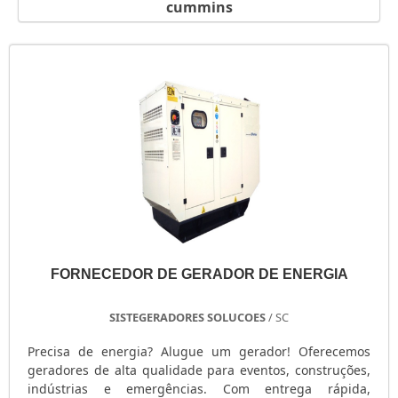
cummins
GERADOR PORTÁTIL A GASOLINA
GERADOR PORTÁTIL A DIESEL
GERADOR PEQUENO DE ENERGIA
GERADOR PEQUENO A GASOLINA
GERADOR PARA SHOW
GERADOR PARA RESIDÊNCIA
GERADOR PARA RESIDÊNCIA PREÇO
GERADOR PARA LOCAÇÃO SÃO PAULO
GERADOR PARA AR CONDICIONADO
GERADOR MOTOMIL
GERADOR MENOR PREÇO
FORNECEDOR DE GERADOR DE ENERGIA
GERADOR ELÉTRICO DIESEL
GERADOR ELÉTRICO DIESEL USADO
SISTEGERADORES SOLUCOES
/ SC
GERADOR ELÉTRICO A DIESEL
GERADOR DIESEL TRIFÁSICO
Precisa de energia? Alugue um gerador! Oferecemos
geradores de alta qualidade para eventos, construções,
GERADOR DIESEL RESIDENCIAL
indústrias e emergências. Com entrega rápida,
GERADOR DIESEL PORTÁTIL