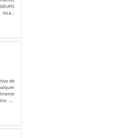
 GRUPO
 locais
asos de
tivo de
ualquer
almente
esso de