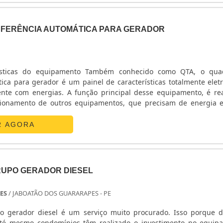
FERÊNCIA AUTOMÁTICA PARA GERADOR
rísticas do equipamento Também conhecido como QTA, o qua
ica para gerador é um painel de características totalmente eletr
nte com energias. A função principal desse equipamento, é rea
ionamento de outros equipamentos, que precisam de energia el
upção de energia ou alguma queda inesperada, o equipamento tra
R AGORA
RUPO GERADOR DIESEL
ES
/ JABOATÃO DOS GUARARAPES - PE
o gerador diesel é um serviço muito procurado. Isso porque d
até mesmo condomínios têm realizado o investimento no equip