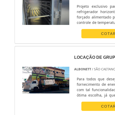
Projeto exclusivo p
refrigerador horizon
forçado alimentado 
controle de temperatu
internas. O refrigera
COTA
LOCAÇÃO DE GRUP
ALBONETT
/ SÃO CAETANO
Para todos que des
fornecimento de ene
com tal funcionalid
ótima escolha, já qu
essa solução. Soluç
proporcionar ene....
COTA