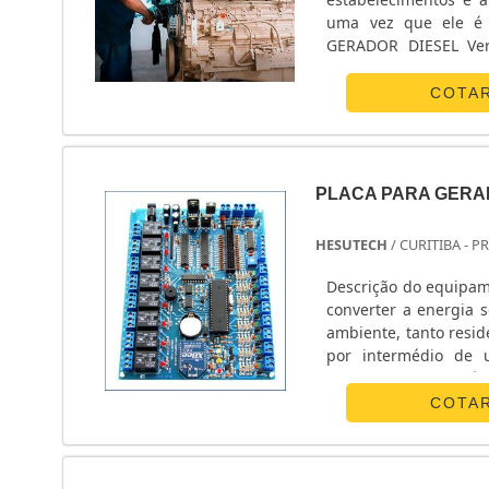
uma vez que ele é 
GERADOR DIESEL Vers
beneficiados com a 
queda de energia. Alé
COTA
PLACA PARA GERA
HESUTECH
/ CURITIBA - P
Descrição do equipam
converter a energia 
ambiente, tanto resi
por intermédio de u
conversão. Característi
COTA