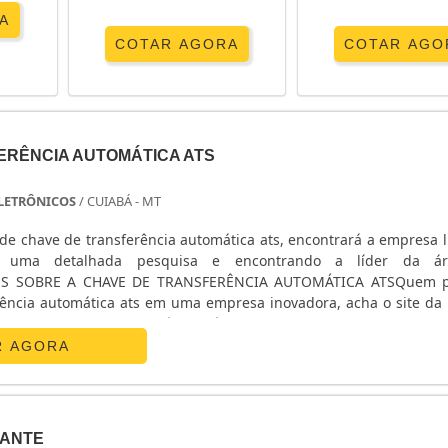
A
COTAR AGORA
COTAR AGO
ERÊNCIA AUTOMÁTICA ATS
 ELETRÔNICOS
/ CUIABÁ - MT
de chave de transferência automática ats, encontrará a empresa l
o uma detalhada pesquisa e encontrando a líder da á
ES SOBRE A CHAVE DE TRANSFERÊNCIA AUTOMÁTICA ATSQuem p
rência automática ats em uma empresa inovadora, acha o site da E
nicos. Na companhia é possível encontrar estabilizador de
R AGORA
ANTE