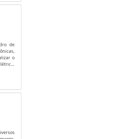
GERADOR DE ENERGIA HONDA A DIESEL
GERADOR DE ENERGIA GRANDE
GERADOR DE ENERGIA GRANDE SP
GERADOR DE ENERGIA GRANDE PORTE
GERADOR DE ENERGIA GASOLINA
dro de
GERADOR DE ENERGIA EÓLICA
ônicas,
lizar o
GERADOR DE ENERGIA EM PROMOÇÃO
étrica.
GERADOR DE ENERGIA ELÉTRICA SILENCIOSO
balhará
GRUPO GERADOR DE ENERGIA
iversos
amento,