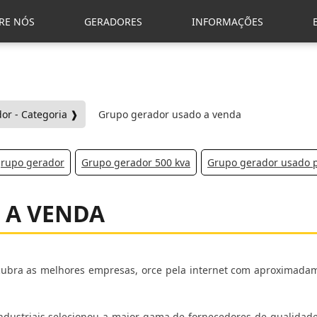
RE NÓS
GERADORES
INFORMAÇÕES
or - Categoria ❱
Grupo gerador usado a venda
grupo gerador
Grupo gerador 500 kva
Grupo gerador usado 
 A VENDA
cubra as melhores empresas, orce pela internet com aproximada
Industriais selecionou a maior gama de fornecedores de qualidad