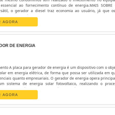
essencial ao fornecimento contínuo de energia.MAIS SOBRE
átil, o gerador a diesel traz economia ao usuário, já que os
estrutura não têm aparelhos danificados por sobrecarga em c
m disso, é possível encontrar geradores de diversos.
R AGORA
DOR DE ENERGIA
R
ento A placa para gerador de energia é um dispositivo com o obje
solar em energia elétrica, de forma que possa ser utilizada em q
denciais quanto empresariais. O gerador de energia opera princip
m sistema de energia solar fotovoltaico, realizando o proc
cas da placa ótimo custo x benefício; Vida útil pr....
R AGORA