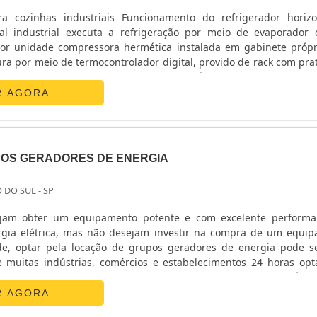
ara cozinhas industriais Funcionamento do refrigerador horiz
tal industrial executa a refrigeração por meio de evaporador
por unidade compressora hermética instalada em gabinete próp
ra por meio de termocontrolador digital, provido de rack com prat
dor conta com tampo superior inox construído em chapa de aço inox 
R AGORA
OS GERADORES DE ENERGIA
 DO SUL - SP
ejam obter um equipamento potente e com excelente perform
rgia elétrica, mas não desejam investir na compra de um equi
ade, optar pela locação de grupos geradores de energia pode 
e muitas indústrias, comércios e estabelecimentos 24 horas op
ões oferecidas A locação de grupos geradores de energia é c
R AGORA