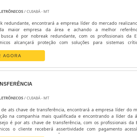
 ELETRÔNICOS
/ CUIABÁ - MT
k redundante, encontrará a empresa líder do mercado realiza
da maior empresa da área e achando a melhor referên
busca é por nobreak redundante, com os profissionais da E
ônicos alcançará proteção com soluções para sistemas crít
ETALHES SOBRE O NOBREAK REDUNDANTEA E. C. A. Equipa
 sua energia em ...
R AGORA
ANSFERÊNCIA
 ELETRÔNICOS
/ CUIABÁ - MT
de ats chave de transferência, encontrará a empresa líder do 
ção na companhia mais qualificada e encontrando a líder da 
ejo é por ats chave de transferência, com os profissionais da E
nicos o cliente receberá assertividade com pagamento acess
ATS CHAVE DE TRANSFERÊNCIAA E. C. A. Equipamentos Eletr