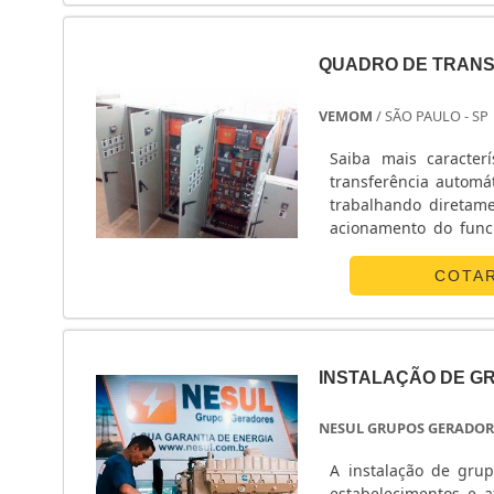
QUADRO DE TRANS
VEMOM
/ SÃO PAULO - SP
Saiba mais caracte
transferência automát
trabalhando diretame
acionamento do func
Caso ocorra a interr
de form....
COTA
INSTALAÇÃO DE G
NESUL GRUPOS GERADOR
A instalação de grup
estabelecimentos e 