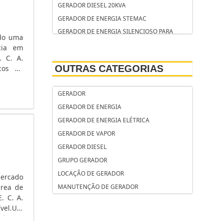
GERADOR DIESEL 20KVA
GERADOR DE ENERGIA STEMAC
GERADOR DE ENERGIA SILENCIOSO PARA
ndo uma
RESIDÊNCIA
cia em
GERADOR DE ENERGIA SEM MOTOR
. C. A.
OUTRAS CATEGORIAS
icos de
GERADOR DE ENERGIA RESIDENCIAL
mentos
GERADOR DE ENERGIA RESIDENCIAL
GERADOR
SILENCIOSO
GERADOR DE ENERGIA
GERADOR DE ENERGIA RESIDENCIAL
GERADOR DE ENERGIA ELÉTRICA
AUTOMÁTICO
GERADOR DE VAPOR
GERADOR DE ENERGIA RESIDENCIAL A DIESEL
GERADOR DIESEL
GERADOR DE ENERGIA QUANTO CUSTA
GRUPO GERADOR
GERADOR DE ENERGIA QUAL COMPRAR
LOCAÇÃO DE GERADOR
GERADOR DE ENERGIA PORTÁTIL
mercado
área de
MANUTENÇÃO DE GERADOR
GERADOR DE ENERGIA PORTÁTIL SILENCIOSO
. C. A.
GERADOR DE ENERGIA PORTÁTIL PREÇO
ível.UM
GERADOR DE ENERGIA PORTÁTIL DIESEL
ônicos