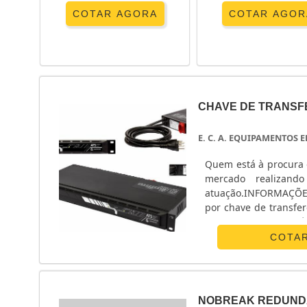
COTAR AGORA
COTAR AGOR
CHAVE DE TRANSF
E. C. A. EQUIPAMENTOS
Quem está à procura 
mercado realizand
atuação.INFORMAÇÕ
por chave de transfe
Equipamentos Eletrô
monofásico e chave ...
COTA
NOBREAK REDUND