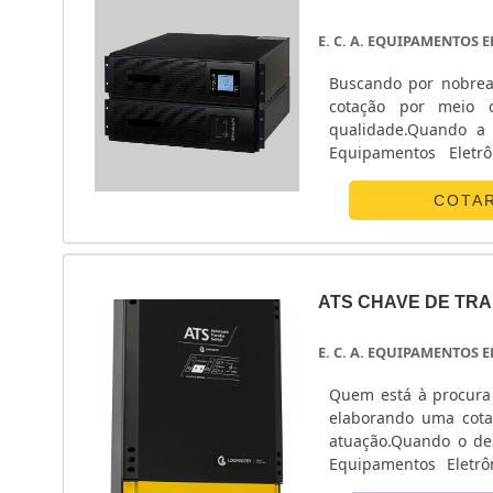
E. C. A. EQUIPAMENTOS
Buscando por nobrea
cotação por meio 
qualidade.Quando a 
Equipamentos Eletr
energia.ALGUNS D
Eletrônicos centraliza
COTA
ATS CHAVE DE TR
E. C. A. EQUIPAMENTOS
Quem está à procura 
elaborando uma cota
atuação.Quando o des
Equipamentos Eletrô
POUCO MAIS SOBRE 