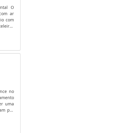
GERADOR DE ENERGIA PARA CASA
ontal O
 com ar
GERADOR DE ENERGIA PARA ALUGUEL
rio com
GERADOR DE ENERGIA PARA ALUGUEL SÃO
eleiras
PAULO
....
GERADOR DE ENERGIA ONDE COMPRAR
GERADOR DE ENERGIA ÓLEO DIESEL
GERADOR DE ENERGIA MOVIDO A VAPOR
GERADOR DE ENERGIA MOTOR DIESEL
GERADOR DE ENERGIA MAIS BARATO
GERADOR DE ENERGIA KVA
GERADOR DE ENERGIA INDUSTRIAL
ance no
GERADOR DE ENERGIA INDUSTRIAL SP
pamento
GERADOR DE ENERGIA INDUSTRIAL PREÇO
ser uma
GERADOR DE ENERGIA HONDA
tam por
apaz de
GERADOR DE ENERGIA HONDA SILENCIOSO
GERADOR DE ENERGIA HONDA PREÇO
GERADOR DE ENERGIA HONDA PORTÁTIL