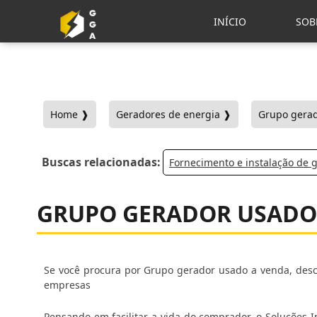
INÍCIO
SOB
Home ❱
Geradores de energia ❱
Grupo gerad
Buscas relacionadas:
Fornecimento e instalação de 
GRUPO GERADOR USADO
Se você procura por Grupo gerador usado a venda, des
empresas
Pensando em facilitar a vida do comprador, o Soluções 