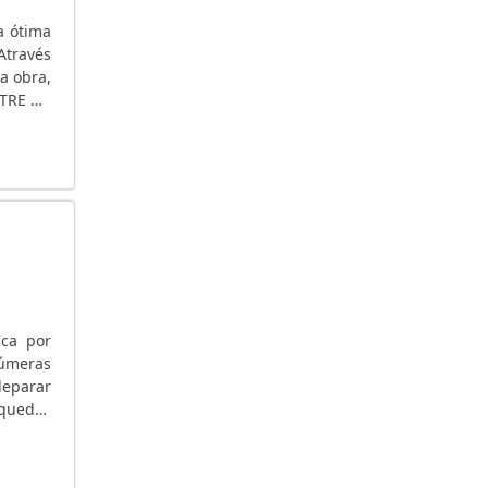
GERADOR À GASOLINA PREÇO
a ótima
Através
GERADOR A GASOLINA PORTÁTIL
a obra,
GERADOR A GASOLINA PARTIDA ELÉTRICA
NTRE OS
GERADOR A GASOLINA HONDA
rre de
GERADOR A GASOLINA 4 TEMPOS
GERADOR A GASOLINA 220V
GERADOR A GASOLINA 2000 WATTS
GERADOR A DIESEL
GERADOR A DIESEL USADO
GERADOR A DIESEL TRIFÁSICO
GERADOR A DIESEL TOYAMA
sca por
GERADOR A DIESEL PREÇO
númeras
GERADOR A DIESEL PARA RESIDÊNCIA
deparar
GERADOR A DIESEL PARA RESIDÊNCIA SP
 quedas
is....
GERADOR 5KVA PREÇO
GERADOR 50 KVA DIESEL