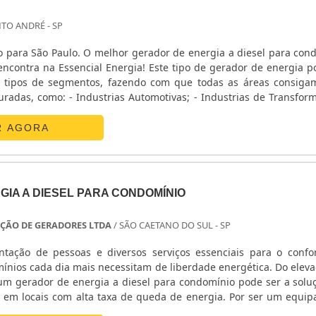
NTO ANDRÉ - SP
o para São Paulo. O melhor gerador de energia a diesel para con
encontra na Essencial Energia! Este tipo de gerador de energia p
s tipos de segmentos, fazendo com que todas as áreas consiga
radas, como: - Industrias Automotivas; - Industrias de Transform
as; - Telecomunicações e Data Centers; - Universidades,....
R AGORA
IA A DIESEL PARA CONDOMÍNIO
ÇÃO DE GERADORES LTDA
/ SÃO CAETANO DO SUL - SP
ação de pessoas e diversos serviços essenciais para o confo
ínios cada dia mais necessitam de liberdade energética. Do eleva
m gerador de energia a diesel para condomínio pode ser a solu
em locais com alta taxa de queda de energia. Por ser um equi
 autonomia de tempo, o gerador de energia a diesel agrega ta