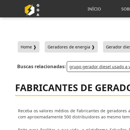
INÍCIO
SOB
Home ❱
Geradores de energia ❱
Gerador dies
Buscas relacionadas:
grupo gerador diesel usado a 
FABRICANTES DE GERADO
Receba os valores médios de Fabricantes de geradores a
com aproximadamente 500 distribuidores ao mesmo te
Feito para facilitar a sua vida, a plataforma Soluçõe