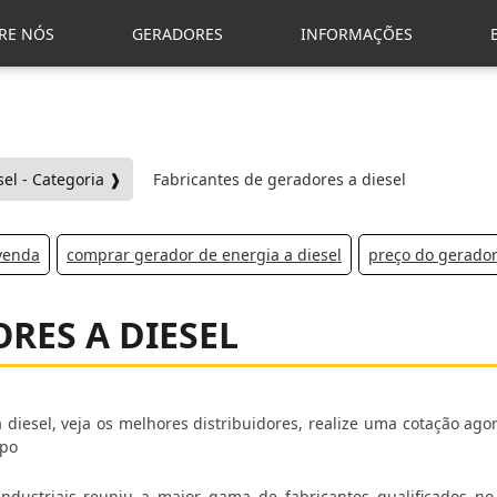
RE NÓS
GERADORES
INFORMAÇÕES
el - Categoria ❱
Fabricantes de geradores a diesel
venda
comprar gerador de energia a diesel
preço do gerador
RES A DIESEL
 diesel, veja os melhores distribuidores, realize uma cotação ag
mpo
s Industriais reuniu a maior gama de fabricantes qualificados n