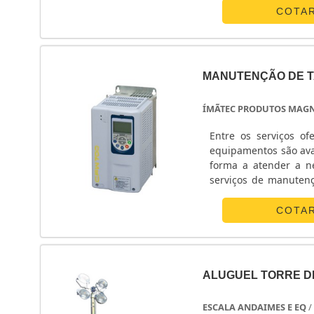
parte....
COTA
MANUTENÇÃO DE 
ÍMÃTEC PRODUTOS MAGN
Entre os serviços o
equipamentos são ava
forma a atender a n
serviços de manuten
porte. Manutenção em
....
COTA
ALUGUEL TORRE D
ESCALA ANDAIMES E EQ
/