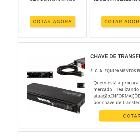
COTAR AGORA
COTAR AGOR
CHAVE DE TRANSF
E. C. A. EQUIPAMENTOS
Quem está à procura 
mercado realizand
atuação.INFORMAÇÕ
por chave de transfe
Equipamentos Eletrô
monofásico e chave ...
COTA