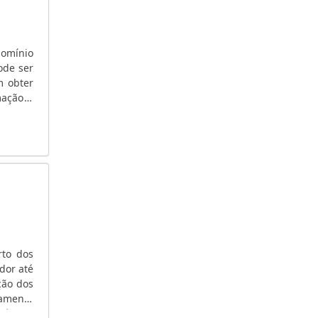
GERADOR DE ENERGIA ELÉTRICA PORTÁTIL SP
GERADOR DE ENERGIA ELÉTRICA A ÓLEO
DIESEL
domínio
GERADOR DE ENERGIA DIESEL
ode ser
m obter
GERADOR DE ENERGIA DIESEL PREÇO
ação; -
GERADOR DE ENERGIA COM ALTERNADOR
AUTOMOTIVO
GERADOR DE ENERGIA AUTOMÁTICO
GERADOR DE ENERGIA ALUGUEL
GERADOR DE ENERGIA ALUGUEL PREÇO
GERADOR DE ENERGIA A VENDA USADO
GERADOR DE ENERGIA A GASOLINA USADO
GERADOR DE ENERGIA A GASOLINA 3000W
rto dos
GERADOR DE ENERGIA A GÁS
dor até
GERADOR DE ENERGIA A DIESEL TRIFÁSICO
ção dos
USADO
pamento
GERADOR DE ENERGIA A DIESEL SILENCIOSO
mbém na