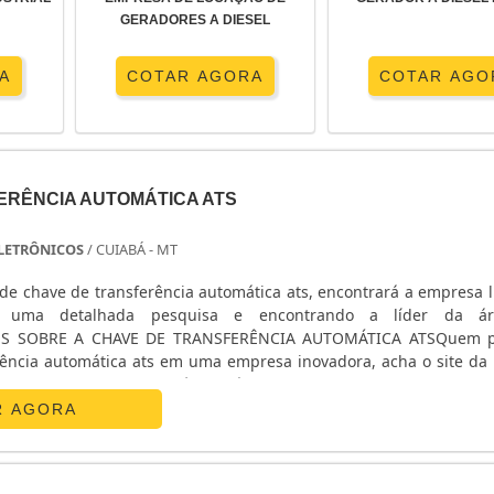
GERADORES A DIESEL
A
COTAR AGORA
COTAR AGO
ERÊNCIA AUTOMÁTICA ATS
 ELETRÔNICOS
/ CUIABÁ - MT
de chave de transferência automática ats, encontrará a empresa l
o uma detalhada pesquisa e encontrando a líder da á
ES SOBRE A CHAVE DE TRANSFERÊNCIA AUTOMÁTICA ATSQuem p
rência automática ats em uma empresa inovadora, acha o site da E
nicos. Na companhia é possível encontrar estabilizador de
R AGORA