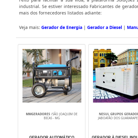
industrial. Se estiver interessado Fabricantes de gerad
mais dos fornecedores listados adiante:
Veja mais:
Gerador de Energia
|
Gerador a Diesel
|
Manu
MMGERADORES
/SÃO JOAQUIM DE
NESUL GRUPOS GERADO
BICAS - MG
JABOATÃO DOS GUARARAPES
GERADOR AUTOMÁTICO
GERADOR À DIESEL IND