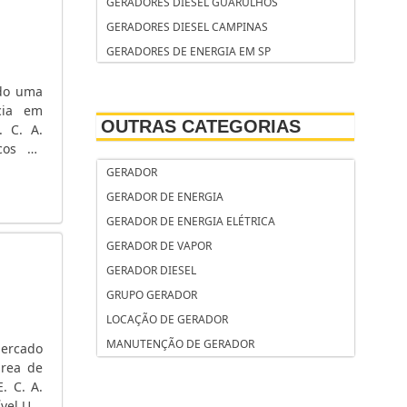
GERADORES DIESEL GUARULHOS
GERADORES DIESEL CAMPINAS
GERADORES DE ENERGIA EM SP
GERADORES DE ENERGIA ELÉTRICA
ndo uma
GERADORES DE ENERGIA ELÉTRICA USADOS
cia em
OUTRAS CATEGORIAS
GERADORES DE ÁGUA QUENTE INDUSTRIAIS
. C. A.
icos de
GERADOR YAMAHA
mentos
GERADOR
GERADOR STEMAC PREÇO
GERADOR DE ENERGIA
GERADOR PORTÁTIL DE ENERGIA
RESIDENCIAL
GERADOR DE ENERGIA ELÉTRICA
GERADOR PEQUENO PORTE
GERADOR DE VAPOR
GERADOR PARTIDA ELÉTRICA
GERADOR DIESEL
GERADOR PARTIDA ELÉTRICA AUTOMÁTICA
GRUPO GERADOR
GERADOR PARA LOCAÇÃO
LOCAÇÃO DE GERADOR
GERADOR PARA LOCAÇÃO GUARULHOS
MANUTENÇÃO DE GERADOR
mercado
área de
GERADOR PARA FESTA
. C. A.
GERADOR PARA EVENTOS
ível.UM