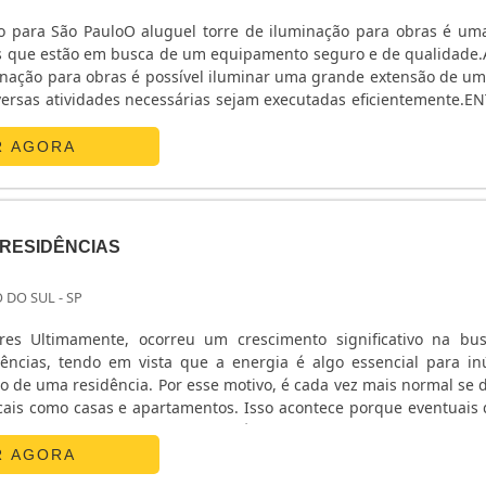
o para São PauloO aluguel torre de iluminação para obras é um
es que estão em busca de um equipamento seguro e de qualidade.
inação para obras é possível iluminar uma grande extensão de um
iversas atividades necessárias sejam executadas eficientemente.E
 PROCURADOS NO MERCADOAo optar pelo aluguel de uma to
rio estará investindo em dos equipamentos.
R AGORA
RESIDÊNCIAS
 DO SUL - SP
ores Ultimamente, ocorreu um crescimento significativo na bu
ências, tendo em vista que a energia é algo essencial para i
no de uma residência. Por esse motivo, é cada vez mais normal se 
ais como casas e apartamentos. Isso acontece porque eventuais
rer a qualquer hora e, por isso, é importante estar preparado caso 
R AGORA