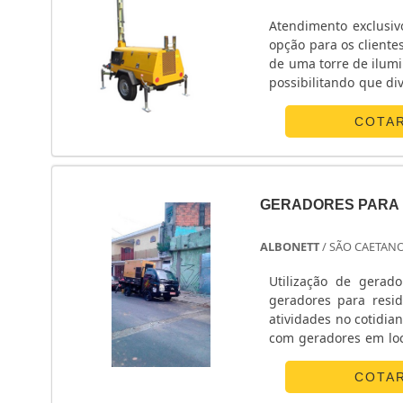
Atendimento exclusiv
opção para os client
de uma torre de ilum
possibilitando que d
EQUIPAMENTOS MAIS
iluminação o empresá
COTA
GERADORES PARA 
ALBONETT
/ SÃO CAETANO
Utilização de gerad
geradores para resid
atividades no cotidia
com geradores em loc
de energia podem ocor
COTA