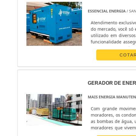
ESSENCIAL ENERGIA
/ SA
Atendimento exclusiv
do mercado, você só 
utilizado em diverso
funcionalidade assegu
Industrias Farmacêutic
COTA
GERADOR DE ENERG
MAIS ENERGIA MANUTEN
Com grande moviment
moradores, os condom
as bombas de água, u
moradores que vivem 
robusto e com grande