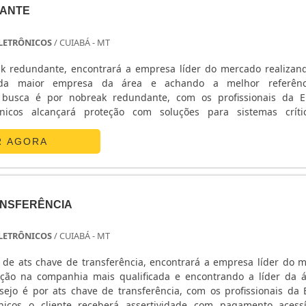
ANTE
 ELETRÔNICOS
/ CUIABÁ - MT
k redundante, encontrará a empresa líder do mercado realiza
da maior empresa da área e achando a melhor referên
busca é por nobreak redundante, com os profissionais da E
ônicos alcançará proteção com soluções para sistemas crít
ETALHES SOBRE O NOBREAK REDUNDANTEA E. C. A. Equipa
 sua energia em ...
R AGORA
ANSFERÊNCIA
 ELETRÔNICOS
/ CUIABÁ - MT
de ats chave de transferência, encontrará a empresa líder do 
ção na companhia mais qualificada e encontrando a líder da 
ejo é por ats chave de transferência, com os profissionais da E
nicos o cliente receberá assertividade com pagamento acess