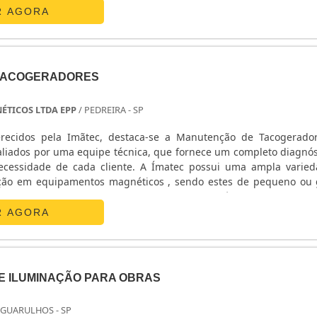
R AGORA
TACOGERADORES
ÉTICOS LTDA EPP
/ PEDREIRA - SP
ferecidos pela Imãtec, destaca-se a Manutenção de Tacogerado
liados por uma equipe técnica, que fornece um completo diagnós
ecessidade de cada cliente. A Ímatec possui uma ampla varie
ção em equipamentos magnéticos , sendo estes de pequeno ou
 Equipamentos: - Alto Falantes; - Freio Magnético; - Fricção Mag
R AGORA
E ILUMINAÇÃO PARA OBRAS
 GUARULHOS - SP