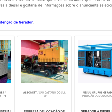
ores a diesel e gostaria de informações sobre o anunciante selec
tenção de Gerador
.
RES
/
ALBONETT
/ SÃO CAETANO DO SUL
NESUL GRUPOS GERA
 - PE
- SP
JABOATÃO DOS GUARARAP
USTRIAL
EMPRESA DE LOCAÇÃO DE
GERADOR A DIESEL