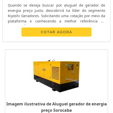
Quando se deseja buscar por aluguel de gerador de
energia preço justo, descobrirá na líder do segmento
Kiyoshi Geradores. Solicitando uma cotação por meio da
plataforma e conhecendo a melhor referência do
mercado.É isso mesmo! Quando a busca é por aluguel
de gerador de energia, com a melhor mão de obra da
COTAR AGORA
Kiyoshi Geradores atingirá proteção com inovação no
atendimento e nos serviços prestados.MAIS
INFORMAÇÕES SOBRE ALUGUEL DE GERADOR DE...
Imagem ilustrativa de Aluguel gerador de energia
preço Sorocaba