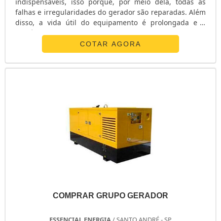
indispensáveis, isso porque, por meio dela, todas as
falhas e irregularidades do gerador são reparadas. Além
disso, a vida útil do equipamento é prolongada e é
possível reduzir custos no local de
aplicação.INFORMAÇÕES SOBRE MANUTENÇÃO DE
COTAR AGORA
GRUPO GERADOR Para que os grupos geradores
desempenhem o papel de forma eficiente, é primordial
que as manutenções sejam efetuadas de forma
periódica e por profissionais altamente especializados.
Dessa forma, os ger.
COMPRAR GRUPO GERADOR
ESSENCIAL ENERGIA
/ SANTO ANDRÉ - SP