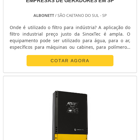
EMPRESAS DE GERADORES EM SP
ALBONETT
/ SÃO CAETANO DO SUL - SP
Onde é utilizado o filtro para indústria? A aplicação do
filtro industrial preço justo da SinoxTec é ampla. O
equipamento pode ser utilizado para água, para o ar,
específicos para máquinas ou cabines, para polímeros,
para vaporcondensado, entre diversas outras
finalidades. Os filtros industriais podem ter muitas
COTAR AGORA
configurações, tais como: - Construção em inox, aço
carbono, ferro fundido, ferro nodular, bronze; - Conexões
flangeados norma....