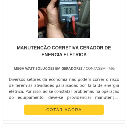
MANUTENÇÃO CORRETIVA GERADOR DE
ENERGIA ELÉTRICA
MEGA WATT SOLUCOES EM GERADORES
/ CONTAGEM - MG
Diversos setores da economia não podem correr o risco
de terem as atividades paralisadas por falta de energia
elétrica. Por isso, ao se constatar problemas na operação
do equipamento, deve-se providenciar manutenção
corretiva gerador de energia elétrica. Estabelecimentos
como hospitais e áreas com densa movimentação de
COTAR AGORA
pessoas não podem ficar a mercê de possíveis quedas de
energia, que interrompem o funcionamento de
equipamentos de alta performance e iluminação de