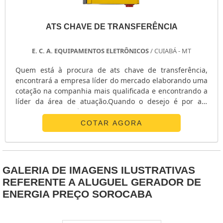
ATS CHAVE DE TRANSFERÊNCIA
E. C. A. EQUIPAMENTOS ELETRÔNICOS
/ CUIABÁ - MT
Quem está à procura de ats chave de transferência,
encontrará a empresa líder do mercado elaborando uma
cotação na companhia mais qualificada e encontrando a
líder da área de atuação.Quando o desejo é por ats
chave de transferência, com os profissionais da E. C. A.
Equipamentos Eletrônicos o cliente receberá
COTAR AGORA
assertividade com pagamento acessível.UM POUCO MAIS
SOBRE ATS CHAVE DE TRANSFERÊNCIAA E. C. A.
Equipamentos Eletrônicos canaliza sua energia em criar
uma estrutura com escritório de alta qualidade onde são
GALERIA DE IMAGENS ILUSTRATIVAS
realizadas as atividades e estrutura suficiente para
REFERENTE A ALUGUEL GERADOR DE
atender todas as demandas, tudo isso para garantir que
ENERGIA PREÇO SOROCABA
se tenha ats chave de transferência com proteção.Há
muitas maneiras eficientes de uma empresa demonstrar
competência, excelência e destaque em sua área de