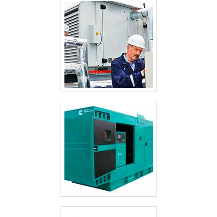
atuação. A E. C. A. Equipamentos Eletrônicos se mostra
referência por ter: Soluções para sistemas críticos de
energia; Atendimentos a indústrias e comércios de
diversos ramos; Matéria-prima de excelente qualidade;
Profissionais com vasta experiência na área de
atuação.Ainda com uma visão analítica sobre ats chave
de transferência, mais do que visar apenas
lucratividade, deve oferecer produtos e serviços que
tenham ótima qualidade e excelente custo-benefício,
detalhes primordiais que são deixados de lado por
muitas empresas que não focam na fidelização do
cliente.Esses e outros motivos são a razão pela qual a E.
C. A. Equipamentos Eletrônicos é uma empresa
altamente qualificada quando exploramos o segmento
de vendas e assistência técnica de no-break,
estabilizadores, grupo gerador e instalações elétricas. A
empresa objetiva garantir a tecnologia e
desenvolvimento no que gera resultado e qualidade
para os clientes.A EMPRESA MAIS QUALIFICADA DO
SEGMENTONa E. C. A. Equipamentos Eletrônicos tem a
solução ideal para vendas e assistência técnica de no-