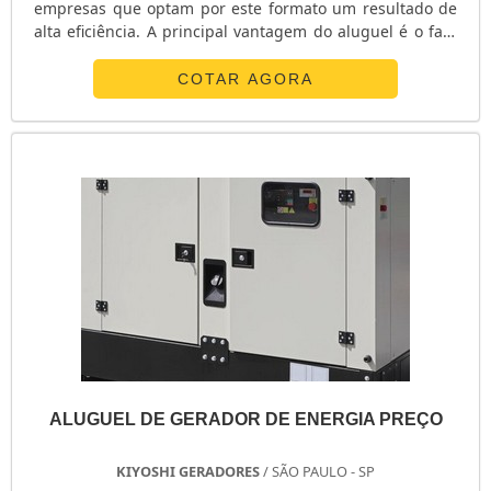
empresas que optam por este formato um resultado de
alta eficiência. A principal vantagem do aluguel é o fato
de o produto ser utilizado apenas para a necessidade do
cliente, descartando gastos com manutenções
COTAR AGORA
posteriores.Principais qualificações do serviço
Atendimento 24 horas por dia, sete dias por semana; É
possível dispor de um g...
ALUGUEL DE GERADOR DE ENERGIA PREÇO
KIYOSHI GERADORES
/ SÃO PAULO - SP