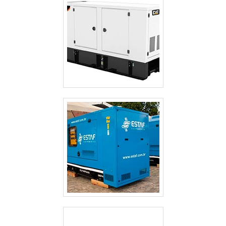
break, estabilizadores, grupo gerador e instalações
elétricas. São diversas opções disponibilizadas, como
estabilizador de tensão monofásico e chave automática
para gerador com ótima qualidade e proteção.A empresa
também conta com um atendimento qualificado, através
de funcionários especializados e cuidadosos, que
entendem a necessidade de cada cliente. Também foram
investidos valores consideráveis em instalações de
qualidade, aumentando a eficiência da marca.A E. C. A.
Equipamentos Eletrônicos é uma empresa que tem
despontado no mercado pela seriedade e qualidade que
garante uma entrega de excelência de ponta a ponta.