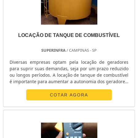
LOCAÇÃO DE TANQUE DE COMBUSTÍVEL
SUPERINFRA
/ CAMPINAS - SP
Diversas empresas optam pela locação de geradores
para suprir suas demandas, seja por um prazo reduzido
ou longos períodos. A locação de tanque de combustível
é importante para aumentar a autonomia dos geradores,
sendo um elemento bastante recomendado para a
segurança da operação. Os geradores trabalham com o
COTAR AGORA
fornecimento de energia para alimentação contínua,
emergencial, paradas para manutenção, horário de
ponta e outras necessidades, sendo essenciais nos mais
diversos segmentos comerciais e in.