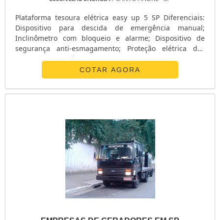
Plataforma tesoura elétrica easy up 5 SP Diferenciais:
Dispositivo para descida de emergência manual;
Inclinômetro com bloqueio e alarme; Dispositivo de
segurança anti-esmagamento; Proteção elétrica das
tesouras; Superfície antiderrapante no deck; Proteção
antitombamento; Seletor para 3 diferentes velocidades
COTAR AGORA
proporcionais; Alarme audível de movimento;
Carregador de bateria com desativação automática com
sinalização de bateria baixa. Benefício....