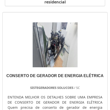
residencial
GERADOR PORTÁTIL A GASOLINA
GERADOR PORTÁTIL A DIESEL
GERADOR PEQUENO DE ENERGIA
GERADOR PEQUENO A GASOLINA
GERADOR PARA SHOW
GERADOR PARA RESIDÊNCIA
GERADOR PARA RESIDÊNCIA PREÇO
GERADOR PARA LOCAÇÃO SÃO PAULO
GERADOR PARA AR CONDICIONADO
GERADOR MOTOMIL
GERADOR MENOR PREÇO
CONSERTO DE GERADOR DE ENERGIA ELÉTRICA
GERADOR ELÉTRICO DIESEL
GERADOR ELÉTRICO DIESEL USADO
SISTEGERADORES SOLUCOES
/ SC
GERADOR ELÉTRICO A DIESEL
GERADOR DIESEL TRIFÁSICO
ENTENDA MELHOR OS DETALHES SOBRE UMA EMPRESA
DE CONSERTO DE GERADOR DE ENERGIA ELÉTRICA
GERADOR DIESEL RESIDENCIAL
Quem precisa de conserto de gerador de energia
GERADOR DIESEL PORTÁTIL