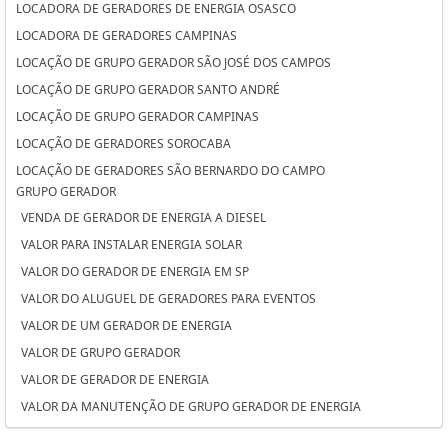
LOCADORA DE GERADORES DE ENERGIA OSASCO
LOCADORA DE GERADORES CAMPINAS
LOCAÇÃO DE GRUPO GERADOR SÃO JOSÉ DOS CAMPOS
LOCAÇÃO DE GRUPO GERADOR SANTO ANDRÉ
LOCAÇÃO DE GRUPO GERADOR CAMPINAS
LOCAÇÃO DE GERADORES SOROCABA
LOCAÇÃO DE GERADORES SÃO BERNARDO DO CAMPO
GRUPO GERADOR
LOCAÇÃO DE GERADORES PARA CASAMENTO SOROCABA
VENDA DE GERADOR DE ENERGIA A DIESEL
LOCAÇÃO DE GERADORES PARA CASAMENTO SÃO BERNARDO DO
VALOR PARA INSTALAR ENERGIA SOLAR
CAMPO
VALOR DO GERADOR DE ENERGIA EM SP
LOCAÇÃO DE GERADORES PARA CASAMENTO OSASCO
VALOR DO ALUGUEL DE GERADORES PARA EVENTOS
LOCAÇÃO DE GERADORES OSASCO
VALOR DE UM GERADOR DE ENERGIA
LOCAÇÃO DE GERADORES DE ENERGIA SÃO JOSÉ DOS CAMPOS
VALOR DE GRUPO GERADOR
LOCAÇÃO DE GERADORES DE ENERGIA SANTO ANDRÉ
VALOR DE GERADOR DE ENERGIA
LOCAÇÃO DE GERADORES DE ENERGIA A DIESEL SOROCABA
VALOR DA MANUTENÇÃO DE GRUPO GERADOR DE ENERGIA
LOCAÇÃO DE GERADORES DE ENERGIA A DIESEL SÃO BERNARDO DO
VALOR ALUGUEL GERADOR
CAMPO