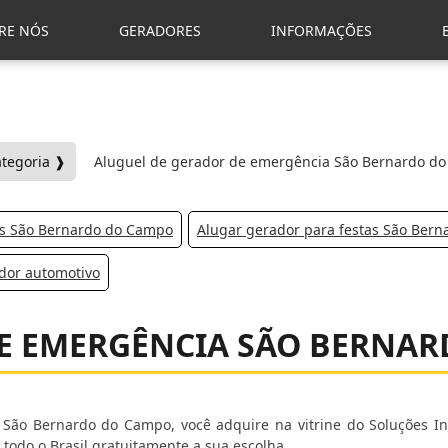
RE NÓS
GERADORES
INFORMAÇÕES
ategoria ❱
Aluguel de gerador de emergência São Bernardo d
os São Bernardo do Campo
Alugar gerador para festas São Ber
dor automotivo
E EMERGÊNCIA SÃO BERNA
 São Bernardo do Campo, você adquire na vitrine do Soluções Ind
 todo o Brasil gratuitamente a sua escolha