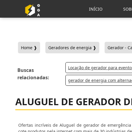
INÍCIO
SOB
Home ❱
Geradores de energia ❱
Gerador - C
Locação de gerador para event
Buscas
relacionadas:
gerador de energia com alterna
ALUGUEL DE GERADOR D
Ofertas incríveis de Aluguel de gerador de emergência
cote produtos pela internet com mais de 30 indústrias de