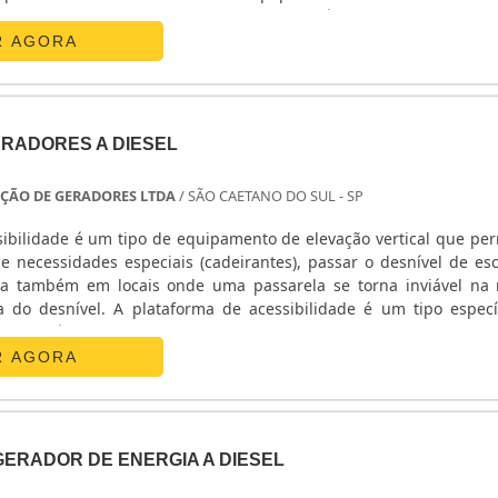
mento, proporcionando assim maior resistência e capacidade de
R AGORA
ERADORES A DIESEL
ÇÃO DE GERADORES LTDA
/ SÃO CAETANO DO SUL - SP
sibilidade é um tipo de equipamento de elevação vertical que per
e necessidades especiais (cadeirantes), passar o desnível de es
da também em locais onde uma passarela se torna inviável na 
essibilidade é um tipo específico de
m em áreas externas ou internas ou onde não havia esta previsã
R AGORA
ERADOR DE ENERGIA A DIESEL