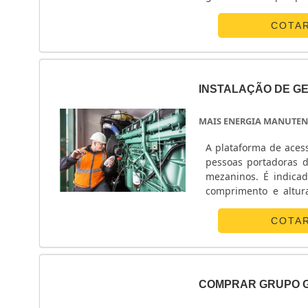
galvanizado com rola
Correi....
COTA
INSTALAÇÃO DE G
MAIS ENERGIA MANUTEN
A plataforma de aces
pessoas portadoras d
mezaninos. É indica
comprimento e altura do desnível. A plataforma de ac
elevador com montage
....
COTA
COMPRAR GRUPO G