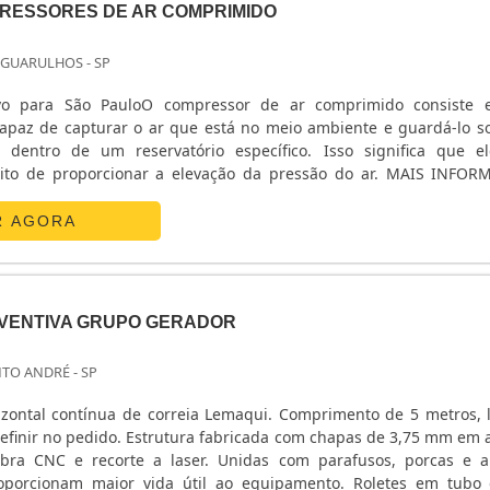
RESSORES DE AR COMPRIMIDO
 GUARULHOS - SP
ivo para São PauloO compressor de ar comprimido consiste
apaz de capturar o ar que está no meio ambiente e guardá-lo 
a dentro de um reservatório específico. Isso significa que e
tuito de proporcionar a elevação da pressão do ar. MAIS INFO
luguel de compressores de ar comprimido pode ser feito com e
editam no que fazem e atendem seus clientes da mel.
R AGORA
VENTIVA GRUPO GERADOR
NTO ANDRÉ - SP
orizontal contínua de correia Lemaqui. Comprimento de 5 metros, 
definir no pedido. Estrutura fabricada com chapas de 3,75 mm em 
 a laser. Unidas com parafusos, porcas e arruelas
oporcionam maior vida útil ao equipamento. Roletes em tubo