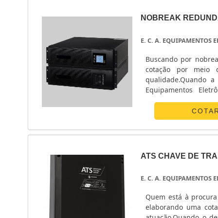
NOBREAK REDUND
E. C. A. EQUIPAMENTOS
Buscando por nobrea
cotação por meio 
qualidade.Quando a 
Equipamentos Eletr
energia.ALGUNS D
Eletrônicos centraliza
COTA
ATS CHAVE DE TR
E. C. A. EQUIPAMENTOS
Quem está à procura 
elaborando uma cota
atuação.Quando o des