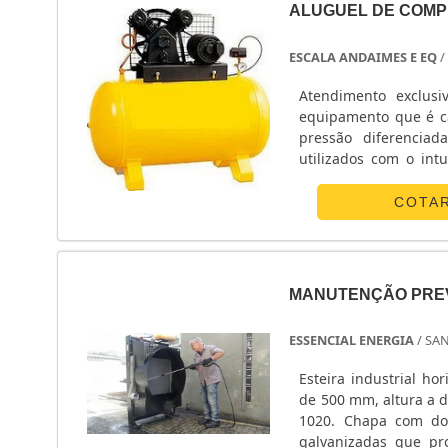
ALUGUEL DE COMP
ESCALA ANDAIMES E EQ
/
Atendimento exclus
equipamento que é c
pressão diferenciad
utilizados com o in
SOBRE O SERVIÇOUm a
de confiança, que acr
COTA
MANUTENÇÃO PRE
ESSENCIAL ENERGIA
/ SA
Esteira industrial h
de 500 mm, altura a 
1020. Chapa com dobra CNC e recorte
galvanizadas que pr