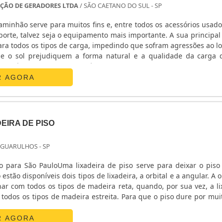
ÇÃO DE GERADORES LTDA
/ SÃO CAETANO DO SUL - SP
caminhão serve para muitos fins e, entre todos os acessórios usado
 talvez seja o equipamento mais importante. A sua principal função
ara todos os tipos de carga, impedindo que sofram agressões ao l
a e o sol prejudiquem a forma natural e a qualidade da carga
ada. Cada lona plástica para caminhão é produzida com material de alt....
R AGORA
EIRA DE PISO
 GUARULHOS - SP
o para São PauloUma lixadeira de piso serve para deixar o piso
stão disponíveis dois tipos de lixadeira, a orbital e a angular. A o
ar com todos os tipos de madeira reta, quando, por sua vez, a li
todos os tipos de madeira estreita. Para que o piso dure por mui
necessidade de uma manutenção constante, fazendo com que o 
 mais, é importante.
R AGORA