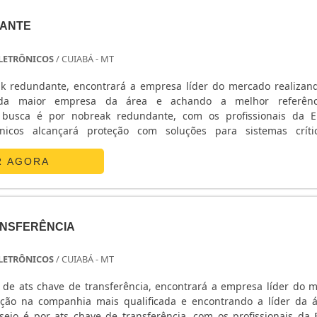
ANTE
 ELETRÔNICOS
/ CUIABÁ - MT
k redundante, encontrará a empresa líder do mercado realiza
da maior empresa da área e achando a melhor referên
busca é por nobreak redundante, com os profissionais da E
ônicos alcançará proteção com soluções para sistemas crít
ETALHES SOBRE O NOBREAK REDUNDANTEA E. C. A. Equipa
 sua energia em ...
R AGORA
ANSFERÊNCIA
 ELETRÔNICOS
/ CUIABÁ - MT
de ats chave de transferência, encontrará a empresa líder do 
ção na companhia mais qualificada e encontrando a líder da 
ejo é por ats chave de transferência, com os profissionais da E