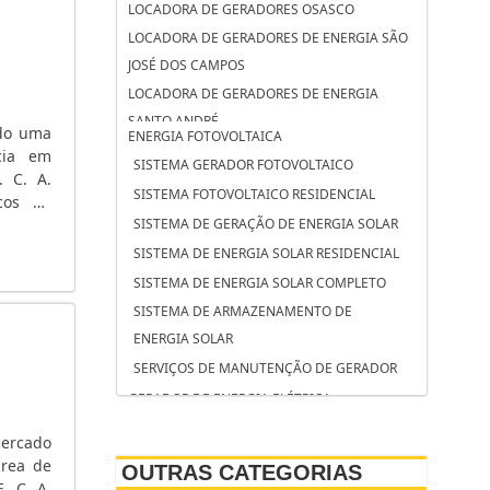
LOCADORA DE GERADORES OSASCO
LOCADORA DE GERADORES DE ENERGIA SÃO
JOSÉ DOS CAMPOS
LOCADORA DE GERADORES DE ENERGIA
SANTO ANDRÉ
ndo uma
ENERGIA FOTOVOLTAICA
LOCADORA DE GERADORES DE ENERGIA
cia em
SISTEMA GERADOR FOTOVOLTAICO
CAMPINAS
. C. A.
SISTEMA FOTOVOLTAICO RESIDENCIAL
icos de
LOCAÇÃO DE GRUPO GERADOR SOROCABA
mentos
SISTEMA DE GERAÇÃO DE ENERGIA SOLAR
LOCAÇÃO DE GRUPO GERADOR SÃO
SISTEMA DE ENERGIA SOLAR RESIDENCIAL
BERNARDO DO CAMPO
SISTEMA DE ENERGIA SOLAR COMPLETO
LOCAÇÃO DE GRUPO GERADOR OSASCO
SISTEMA DE ARMAZENAMENTO DE
LOCAÇÃO DE GERADORES SP PREÇO
ENERGIA SOLAR
LOCAÇÃO DE GERADORES SÃO JOSÉ DOS
SERVIÇOS DE MANUTENÇÃO DE GERADOR
CAMPOS
GERADOR DE ENERGIA ELÉTRICA
LOCAÇÃO DE GERADORES SANTO ANDRÉ
SERVIÇO DE MANUTENÇÃO DE GRUPOS
LOCAÇÃO DE GERADORES PARA CASAMENTO
mercado
GERADORES
SÃO JOSÉ DOS CAMPOS
área de
OUTRAS CATEGORIAS
SERVIÇO DE MANUTENÇÃO CORRETIVA EM
. C. A.