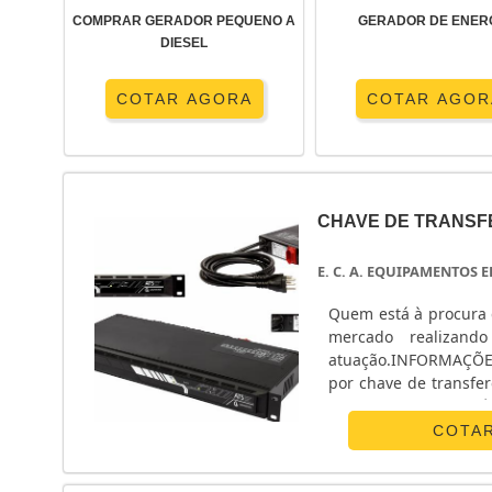
COMPRAR GERADOR PEQUENO A
GERADOR DE ENER
DIESEL
COTAR AGORA
COTAR AGOR
CHAVE DE TRANSF
E. C. A. EQUIPAMENTOS
Quem está à procura 
mercado realizand
atuação.INFORMAÇÕ
por chave de transfe
Equipamentos Eletrô
monofásico e chave ...
COTA