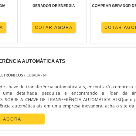
GIA
GERADOR DE ENERGIA
COMPRAR GERADOR DE
A
COTAR AGORA
COTAR AGO
ERÊNCIA AUTOMÁTICA ATS
 ELETRÔNICOS
/ CUIABÁ - MT
de chave de transferência automática ats, encontrará a empresa l
o uma detalhada pesquisa e encontrando a líder da á
ES SOBRE A CHAVE DE TRANSFERÊNCIA AUTOMÁTICA ATSQuem p
rência automática ats em uma empresa inovadora, acha o site da E
nicos. Na companhia é possível encontrar estabilizador de
R AGORA