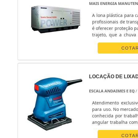
MAIS ENERGIA MANUTEN
A lona plástica para 
profissionais de transporte,
é oferecer proteção p
trajeto, que a chuv
transport
COTA
LOCAÇÃO DE LIXAD
ESCALA ANDAIMES E EQ
/
Atendimento exclusiv
para uso. No mercado e
conhecida por trabalh
angular trabalha com 
tempo e não haja a 
acabe gastando ainda
COTA