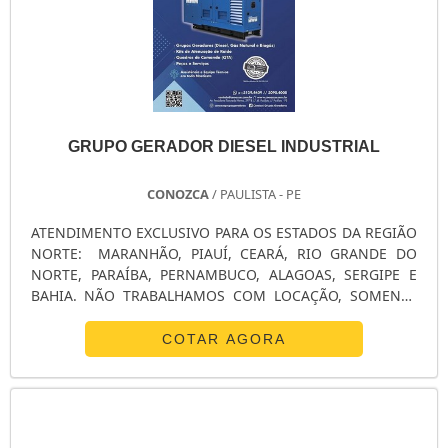
GRUPO GERADOR DIESEL INDUSTRIAL
CONOZCA
/ PAULISTA - PE
ATENDIMENTO EXCLUSIVO PARA OS ESTADOS DA REGIÃO
NORTE: MARANHÃO, PIAUÍ, CEARÁ, RIO GRANDE DO
NORTE, PARAÍBA, PERNAMBUCO, ALAGOAS, SERGIPE E
BAHIA. NÃO TRABALHAMOS COM LOCAÇÃO, SOMENTE
VENDAS. O grupo gerador diesel industrial tem como
finalidade converter o combustível diesel em
COTAR AGORA
eletricidade. O motor queima o combustível para
produzir movimento para o alternador, que converte o
movimento em eletricidade. Além disso, diversos
modelos são disponíveis, tais como: Gerador de energia
15 kVA Gerador de energia 180 kVA; Gerador de energia