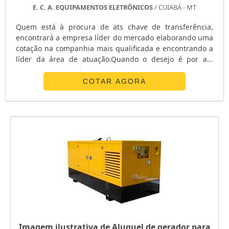
E. C. A. EQUIPAMENTOS ELETRÔNICOS
/ CUIABÁ - MT
Quem está à procura de ats chave de transferência,
encontrará a empresa líder do mercado elaborando uma
cotação na companhia mais qualificada e encontrando a
líder da área de atuação.Quando o desejo é por ats
chave de transferência, com os profissionais da E. C. A.
Equipamentos Eletrônicos o cliente receberá
COTAR AGORA
assertividade com pagamento acessível.UM POUCO MAIS
SOBRE ATS CHAVE DE TRANSFERÊNCIAA E. C. A.
Equipamentos Eletrônicos canaliza s...
Imagem ilustrativa de Aluguel de gerador para