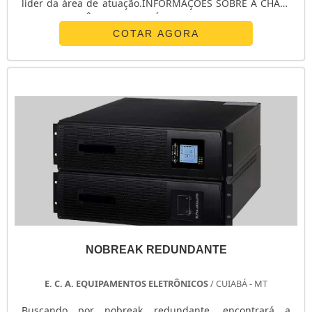
líder da área de atuação.INFORMAÇÕES SOBRE A CHAVE
DE TRANSFERÊNCIA AUTOMÁTICA ATSQuem procura por
chave de transferência automática ats em uma empresa
COTAR AGORA
inovadora, acha o site da E. C. A. Equipamentos
Eletrônicos. Na companhia é possível encontrar
estabilizador de tensão monofásico e chave ...
NOBREAK REDUNDANTE
E. C. A. EQUIPAMENTOS ELETRÔNICOS
/ CUIABÁ - MT
Buscando por nobreak redundante, encontrará a