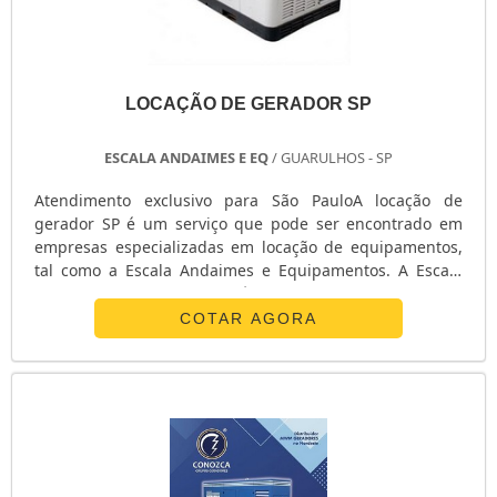
LOCAÇÃO DE GERADOR SP
ESCALA ANDAIMES E EQ
/ GUARULHOS - SP
Atendimento exclusivo para São PauloA locação de
gerador SP é um serviço que pode ser encontrado em
empresas especializadas em locação de equipamentos,
tal como a Escala Andaimes e Equipamentos. A Escala
Andaimes e Equipamentos é uma empresa excepcional e
idônea, com profissionais aptos a exercer suas atividades
COTAR AGORA
com excelência e respeito às necessidades dos clientes.A
EMPRESA OFERECE UM SERVIÇO IMPECÁVELA empresa
honra sua tradição de ser uma das melhores empresas
no mercado em que atua. Todos o.