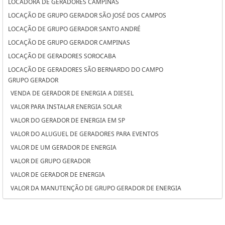
LOCADORA DE GERADORES CAMPINAS
LOCAÇÃO DE GRUPO GERADOR SÃO JOSÉ DOS CAMPOS
LOCAÇÃO DE GRUPO GERADOR SANTO ANDRÉ
LOCAÇÃO DE GRUPO GERADOR CAMPINAS
LOCAÇÃO DE GERADORES SOROCABA
LOCAÇÃO DE GERADORES SÃO BERNARDO DO CAMPO
GRUPO GERADOR
LOCAÇÃO DE GERADORES PARA CASAMENTO SOROCABA
VENDA DE GERADOR DE ENERGIA A DIESEL
LOCAÇÃO DE GERADORES PARA CASAMENTO SÃO BERNARDO DO
VALOR PARA INSTALAR ENERGIA SOLAR
CAMPO
VALOR DO GERADOR DE ENERGIA EM SP
LOCAÇÃO DE GERADORES PARA CASAMENTO OSASCO
VALOR DO ALUGUEL DE GERADORES PARA EVENTOS
LOCAÇÃO DE GERADORES OSASCO
VALOR DE UM GERADOR DE ENERGIA
LOCAÇÃO DE GERADORES DE ENERGIA SÃO JOSÉ DOS CAMPOS
VALOR DE GRUPO GERADOR
LOCAÇÃO DE GERADORES DE ENERGIA SANTO ANDRÉ
VALOR DE GERADOR DE ENERGIA
LOCAÇÃO DE GERADORES DE ENERGIA A DIESEL SOROCABA
VALOR DA MANUTENÇÃO DE GRUPO GERADOR DE ENERGIA
LOCAÇÃO DE GERADORES DE ENERGIA A DIESEL SÃO BERNARDO DO
VALOR ALUGUEL GERADOR
CAMPO
TORRE DE ILUMINAÇÃO COM GERADOR
LOCAÇÃO DE GERADORES DE ENERGIA A DIESEL OSASCO