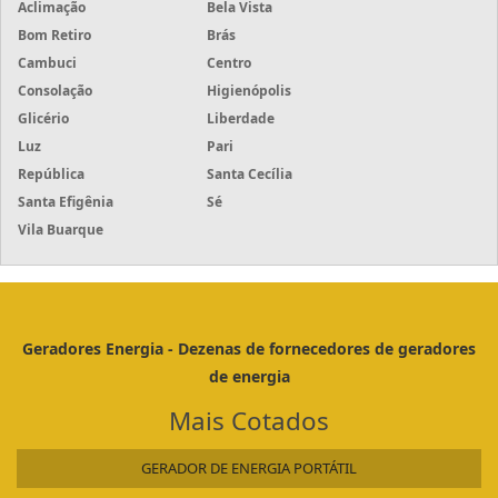
Aclimação
Bela Vista
Bom Retiro
Brás
Cambuci
Centro
Consolação
Higienópolis
Glicério
Liberdade
Luz
Pari
República
Santa Cecília
Santa Efigênia
Sé
Vila Buarque
Geradores Energia - Dezenas de fornecedores de geradores
de energia
Mais Cotados
GERADOR DE ENERGIA PORTÁTIL