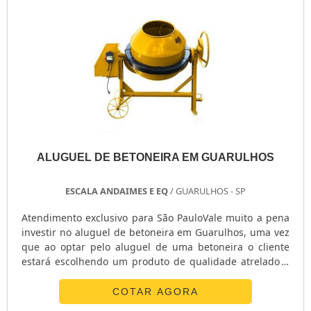
GERADOR PORTÁTIL A DIESEL
GERADOR PEQUENO DE ENERGIA
GERADOR PEQUENO A GASOLINA
GERADOR PARA SHOW
GERADOR PARA RESIDÊNCIA
GERADOR PARA RESIDÊNCIA PREÇO
GERADOR PARA LOCAÇÃO SÃO PAULO
GERADOR PARA AR CONDICIONADO
GERADOR MOTOMIL
ALUGUEL DE BETONEIRA EM GUARULHOS
GERADOR MENOR PREÇO
ESCALA ANDAIMES E EQ
/ GUARULHOS - SP
GERADOR ELÉTRICO DIESEL
GERADOR ELÉTRICO DIESEL USADO
Atendimento exclusivo para São PauloVale muito a pena
GERADOR ELÉTRICO A DIESEL
investir no aluguel de betoneira em Guarulhos, uma vez
que ao optar pelo aluguel de uma betoneira o cliente
GERADOR DIESEL TRIFÁSICO
estará escolhendo um produto de qualidade atrelado a
GERADOR DIESEL RESIDENCIAL
um serviço eficiente que tem como finalidade prestar
GERADOR DIESEL PORTÁTIL
todo o auxílio ao consumidor.MISTURA DE CONCETRO
COTAR AGORA
FÁCIL E VERSÁTILA betoneira nada mais é do que uma
GERADOR DIESEL 8KVA