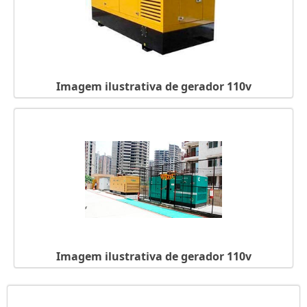
GERADORES DIESEL PEQUENO PORTE
GERADORES DE ENERGIA FÍSICA
GERADORES DE ENERGIA ELÉTRICA EM SP
GERADOR TRIFÁSICO DIESEL
Imagem ilustrativa de gerador 110v
GERADOR TRIFÁSICO DIESEL 6KVA
GERADOR TRIFÁSICO A DIESEL
GERADOR TRIFÁSICO 380V
GERADOR TRIFÁSICO 10KVA
GERADOR TOYAMA DIESEL
GERADOR SEM MOTOR
GERADOR PORTÁTIL SILENCIOSO
GERADOR PORTÁTIL SILENCIOSO PREÇO
GERADOR PORTÁTIL HONDA
Imagem ilustrativa de gerador 110v
GERADOR PORTÁTIL GASOLINA
GERADOR PORTÁTIL DIESEL
GERADOR PORTÁTIL A GASOLINA